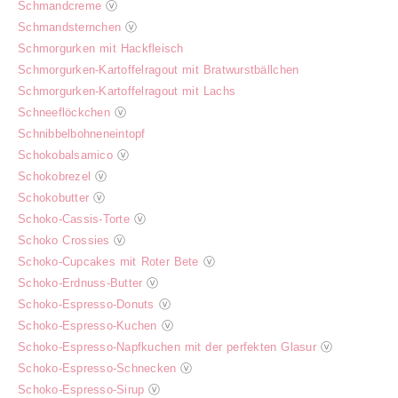
Schmandcreme
ⓥ
Schmandsternchen
ⓥ
Schmorgurken mit Hackfleisch
Schmorgurken-Kartoffelragout mit Bratwurstbällchen
Schmorgurken-Kartoffelragout mit Lachs
Schneeflöckchen
ⓥ
Schnibbelbohneneintopf
Schokobalsamico
ⓥ
Schokobrezel
ⓥ
Schokobutter
ⓥ
Schoko-Cassis-Torte
ⓥ
Schoko Crossies
ⓥ
Schoko-Cupcakes mit Roter Bete
ⓥ
Schoko-Erdnuss-Butter
ⓥ
Schoko-Espresso-Donuts
ⓥ
Schoko-Espresso-Kuchen
ⓥ
Schoko-Espresso-Napfkuchen mit der perfekten Glasur
ⓥ
Schoko-Espresso-Schnecken
ⓥ
Schoko-Espresso-Sirup
ⓥ