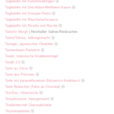
Tagliatelle mit Austernseitlingen
ⓥ
Tagliatelle mit Deichkäse-Weißwein-Sauce
ⓥ
Tagliatelle mit Knusper-Pesto
ⓥ
Tagliatelle mit Räucherlachssauce
Tagliatelle mit Ricotta und Rucola
ⓥ
Tahchin Morgh
| Herzhafter Safran-Reiskuchen
Tahini/Tahina, selbstgemacht
ⓥ
Tamago, japanisches Omelette
ⓥ
Tannenbaum-Partybrot
ⓥ
Taralli, italienische Knabberkringel
Taralli 2.0
ⓥ
Tarte au Citron
ⓥ
Tarte aux Pommes
ⓥ
Tarte mit karamellisiertem Balsamico-Knoblauch
ⓥ
Tarte Robuchon (Tarte au Chocolat)
ⓥ
Tee-Eier, chinesische
ⓥ
Teriyakisauce, hausgemacht
ⓥ
Thailändischer Glasnudelsalat
Thymianpolenta
ⓥ