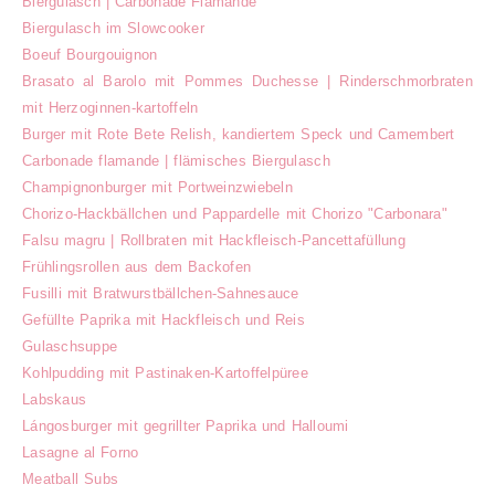
Biergulasch | Carbonade Flamande
Biergulasch im Slowcooker
Boeuf Bourgouignon
Brasato al Barolo mit Pommes Duchesse | Rinderschmorbraten
mit Herzoginnen-kartoffeln
Burger mit Rote Bete Relish, kandiertem Speck und Camembert
Carbonade flamande | flämisches Biergulasch
Champignonburger mit Portweinzwiebeln
Chorizo-Hackbällchen und Pappardelle mit Chorizo "Carbonara"
Falsu magru | Rollbraten mit Hackfleisch-Pancettafüllung
Frühlingsrollen aus dem Backofen
Fusilli mit Bratwurstbällchen-Sahnesauce
Gefüllte Paprika mit Hackfleisch und Reis
Gulaschsuppe
Kohlpudding mit Pastinaken-Kartoffelpüree
Labskaus
Lángosburger mit gegrillter Paprika und Halloumi
Lasagne al Forno
Meatball Subs