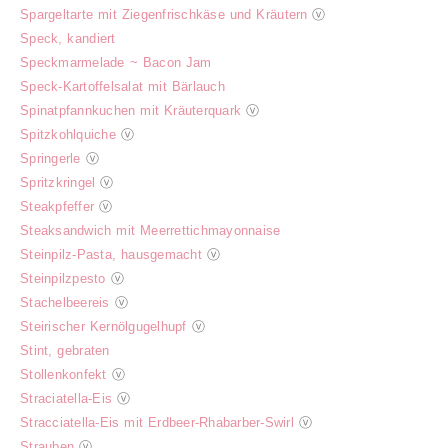
Spargeltarte mit Ziegenfrischkäse und Kräutern
ⓥ
Speck, kandiert
Speckmarmelade ~ Bacon Jam
Speck-Kartoffelsalat mit Bärlauch
Spinatpfannkuchen mit Kräuterquark
ⓥ
Spitzkohlquiche
ⓥ
Springerle
ⓥ
Spritzkringel
ⓥ
Steakpfeffer
ⓥ
Steaksandwich mit Meerrettichmayonnaise
Steinpilz-Pasta, hausgemacht
ⓥ
Steinpilzpesto
ⓥ
Stachelbeereis
ⓥ
Steirischer Kernölgugelhupf
ⓥ
Stint, gebraten
Stollenkonfekt
ⓥ
Straciatella-Eis
ⓥ
Stracciatella-Eis mit Erdbeer-Rhabarber-Swirl
ⓥ
Strauben
ⓥ