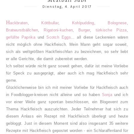
Dienstag, 4. April 2017
H
ackbraten
,
Köttbullar
,
Kohlpudding
,
Bolognese
,
Bratwurstbällchen
,
Rigatoni-kuchen
,
Burger
,
türkische Pizza
,
gefüllte Paprika
und
Scotch Eggs
... all diese Leckereien wären
nicht möglich ohne Hackfleisch.
Mein Mann geht sogar soweit,
sich als weltgrößten Hackfleischfan zu bezeichnen, so sehr liebt
er alle Gerichte, die damit zubereitet werden.
Ich selbst würde nicht ganz soweit gehen, dafür ist meine Vorliebe
für Speck zu ausgeprägt, aber auch ich mag Hackfleisch sehr
gerne.
Glücklicherweise bin ich mit meiner Vorliebe für Hackfleisch auch
in Foodblogger-kreisen nicht alleine und so haben
Sonja
und ich
vor einer Weile ganz spontan beschlossen, ein Blogevent zum
Thema Hackfleisch auszurichten. Jeder Teilnehmer hat sich zu
diesem Anlass ein Rezept mit Hackfleisch überlegt und heute
gebloggt. Just in diesem Moment sind also insgesamt 35 weitere
Rezepte mit Hackfleisch gepostet worden - ein Schlaraffenland für