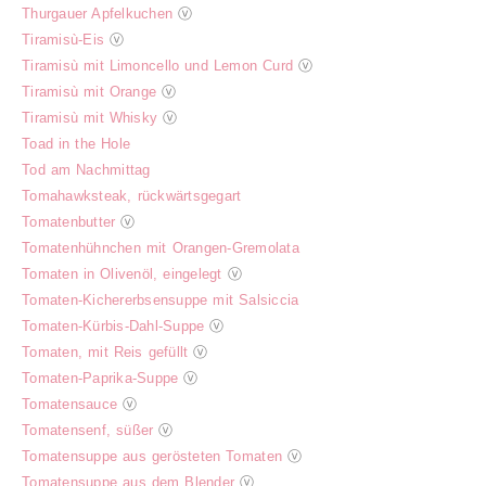
Thurgauer Apfelkuchen
ⓥ
Tiramisù-Eis
ⓥ
Tiramisù mit Limoncello und Lemon Curd
ⓥ
Tiramisù mit Orange
ⓥ
Tiramisù mit Whisky
ⓥ
Toad in the Hole
Tod am Nachmittag
Tomahawksteak, rückwärtsgegart
Tomatenbutter
ⓥ
Tomatenhühnchen mit Orangen-Gremolata
Tomaten in Olivenöl, eingelegt
ⓥ
Tomaten-Kichererbsensuppe mit Salsiccia
Tomaten-Kürbis-Dahl-Suppe
ⓥ
Tomaten, mit Reis gefüllt
ⓥ
Tomaten-Paprika-Suppe
ⓥ
Tomatensauce
ⓥ
Tomatensenf, süßer
ⓥ
Tomatensuppe aus gerösteten Tomaten
ⓥ
Tomatensuppe aus dem Blender
ⓥ