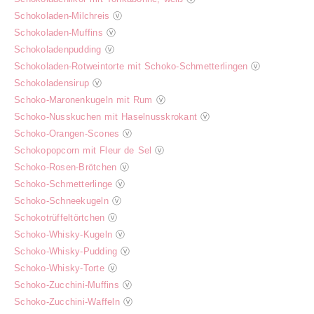
Schokoladen-Milchreis
ⓥ
Schokoladen-Muffins
ⓥ
Schokoladenpudding
ⓥ
Schokoladen-Rotweintorte mit Schoko-Schmetterlingen
ⓥ
Schokoladensirup
ⓥ
Schoko-Maronenkugeln mit Rum
ⓥ
Schoko-Nusskuchen mit Haselnusskrokant
ⓥ
Schoko-Orangen-Scones
ⓥ
Schokopopcorn mit Fleur de Sel
ⓥ
Schoko-Rosen-Brötchen
ⓥ
Schoko-Schmetterlinge
ⓥ
Schoko-Schneekugeln
ⓥ
Schokotrüffeltörtchen
ⓥ
Schoko-Whisky-Kugeln
ⓥ
Schoko-Whisky-Pudding
ⓥ
Schoko-Whisky-Torte
ⓥ
Schoko-Zucchini-Muffins
ⓥ
Schoko-Zucchini-Waffeln
ⓥ