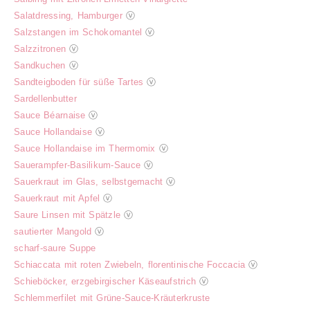
Salatdressing, Hamburger
ⓥ
Salzstangen im Schokomantel
ⓥ
Salzzitronen
ⓥ
Sandkuchen
ⓥ
Sandteigboden für süße Tartes
ⓥ
Sardellenbutter
Sauce Béarnaise
ⓥ
Sauce Hollandaise
ⓥ
Sauce Hollandaise im Thermomix
ⓥ
Sauerampfer-Basilikum-Sauce
ⓥ
Sauerkraut im Glas, selbstgemacht
ⓥ
Sauerkraut mit Apfel
ⓥ
Saure Linsen mit Spätzle
ⓥ
sautierter Mangold
ⓥ
scharf-saure Suppe
Schiaccata mit roten Zwiebeln, florentinische Foccacia
ⓥ
Schieböcker, erzgebirgischer Käseaufstrich
ⓥ
Schlemmerfilet mit Grüne-Sauce-Kräuterkruste