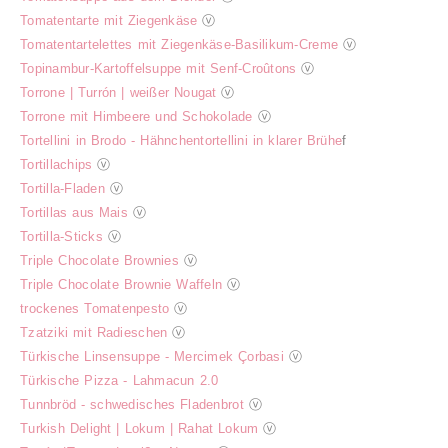
Tomatentarte mit Ziegenkäse
ⓥ
Tomatentartelettes mit Ziegenkäse-Basilikum-Creme
ⓥ
Topinambur-Kartoffelsuppe mit Senf-Croûtons
ⓥ
Torrone | Turrón | weißer Nougat
ⓥ
Torrone mit Himbeere und Schokolade
ⓥ
Tortellini in Brodo - Hähnchentortellini in klarer Brühe
f
Tortillachips
ⓥ
Tortilla-Fladen
ⓥ
Tortillas aus Mais
ⓥ
Tortilla-Sticks
ⓥ
Triple Chocolate Brownies
ⓥ
Triple Chocolate Brownie Waffeln
ⓥ
trockenes Tomatenpesto
ⓥ
Tzatziki mit Radieschen
ⓥ
Türkische Linsensuppe - Mercimek Çorbasi
ⓥ
Türkische Pizza - Lahmacun 2.0
Tunnbröd - schwedisches Fladenbrot
ⓥ
Turkish Delight | Lokum | Rahat Lokum
ⓥ