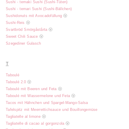
Sushi - temaki Sushi (Sushi-Tüten)
Sushi - temari Sushi (Sushi-Bällchen)
Sushidonuts mit Avocadofüllung
ⓥ
Sushi-Reis
ⓥ
Svartbröd Smörgåstårta
ⓥ
Sweet Chili Sauce
ⓥ
Szegediner Gulasch
T
Taboulé
Taboulé 2.0
ⓥ
Taboulé mit Beeren und Feta
ⓥ
Taboulé mit Wassermelone und Feta
ⓥ
Tacos mit Hähnchen und Spargel-Mango-Salsa
Tafelspitz mit Meerrettichsauce und Bouillongemüse
Tagliatelle al limone
ⓥ
Tagliatelle di cacao al gorgonzola
ⓥ