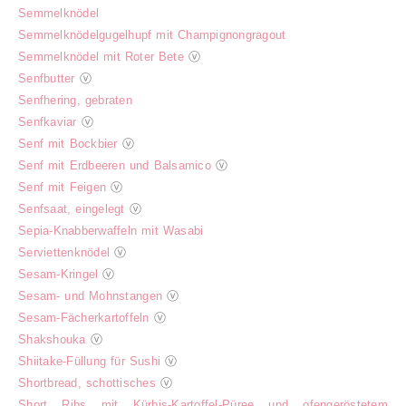
Semmelknödel
Semmelknödelgugelhupf mit Champignongragout
Semmelknödel mit Roter Bete
ⓥ
Senfbutter
ⓥ
Senfhering, gebraten
Senfkaviar
ⓥ
Senf mit Bockbier
ⓥ
Senf mit Erdbeeren und Balsamico
ⓥ
Senf mit Feigen
ⓥ
Senfsaat, eingelegt
ⓥ
Sepia-Knabberwaffeln mit Wasabi
Serviettenknödel
ⓥ
Sesam-Kringel
ⓥ
Sesam- und Mohnstangen
ⓥ
Sesam-Fächerkartoffeln
ⓥ
Shakshouka
ⓥ
Shiitake-Füllung für Sushi
ⓥ
Shortbread, schottisches
ⓥ
Short Ribs mit Kürbis-Kartoffel-Püree und ofengeröstetem