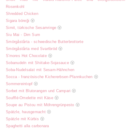
Rosenkohl
Shredded Chicken
Sigara böreği
ⓥ
Simit, türkische Sesamringe
ⓥ
Siu Mai - Dim Sum
Smörgåstårta - schwedische Butterbrottorte
Smörgåstårta med Svartbröd
ⓥ
S'mores Hot Chocolate
ⓥ
Sobanudeln mit Shiitake-Sojasauce
ⓥ
Soba-Nudelsalat mit Sesam-Hähnchen
Socca - französische Kichererbsen-Pfannkuchen
ⓥ
Sommereintopf
ⓥ
Sorbet mit Blutorangen und Campari
ⓥ
Soufflé-Omelette mit Käse
ⓥ
Soupe au Pistou mit Möhrengrünpesto
ⓥ
Spätzle, hausgemacht
ⓥ
Spätzle mit Kürbis
ⓥ
Spaghetti alla carbonara