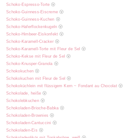
Schoko-Espresso-Torte
ⓥ
Schoko-Guinness-Eiscreme
ⓥ
Schoko-Guinness-Kuchen
ⓥ
Schoko-Haferflockenkugeln
ⓥ
Schoko-Himbeer-Eiskonfekt
ⓥ
Schoko-Karamell-Cracker
ⓥ
Schoko-Karamell-Torte mit Fleur de Sel
ⓥ
Schoko-Kekse mit Fleur de Sel
ⓥ
Schoko-Knusper-Granola
ⓥ
Schokokuchen
ⓥ
Schokokuchen mit Fleur de Sel
ⓥ
Schokoküchlein mit flüssigem Kern ~ Fondant au Chocolat
ⓥ
Schokolade, heiße
ⓥ
Schokolebkuchen
ⓥ
Schokoladen-Brioche-Babka
ⓥ
Schokoladen-Brownies
ⓥ
Schokoladen-Cantuccini
ⓥ
Schokoladen-Eis
ⓥ
Schokoladenlikör mit Tonkabohne, weiß
ⓥ