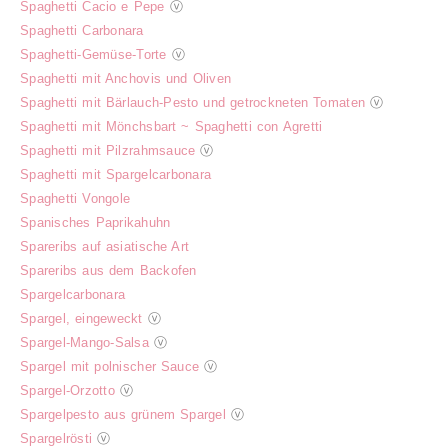
Spaghetti Cacio e Pepe
ⓥ
Spaghetti Carbonara
Spaghetti-Gemüse-Torte
ⓥ
Spaghetti mit Anchovis und Oliven
Spaghetti mit Bärlauch-Pesto und getrockneten Tomaten
ⓥ
Spaghetti mit Mönchsbart ~ Spaghetti con Agretti
Spaghetti mit Pilzrahmsauce
ⓥ
Spaghetti mit Spargelcarbonara
Spaghetti Vongole
Spanisches Paprikahuhn
Spareribs auf asiatische Art
Spareribs aus dem Backofen
Spargelcarbonara
Spargel, eingeweckt
ⓥ
Spargel-Mango-Salsa
ⓥ
Spargel mit polnischer Sauce
ⓥ
Spargel-Orzotto
ⓥ
Spargelpesto aus grünem Spargel
ⓥ
Spargelrösti
ⓥ