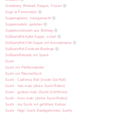
Strawberry Rhubarb Daiquiri, Frozen
ⓥ
Sugo di Pommodoro
ⓥ
Suppengewürz, hausgemacht
ⓥ
Suppennudeln, gerieben
ⓥ
Suppenschüsseln aus Brotteig
ⓥ
Süßkartoffel-Apfel-Suppe, scharf
ⓥ
Süßkartoffel-Chili-Suppe mit Avocadotartar
ⓥ
Süßkartoffel-Grünkohl-Bratlinge
ⓥ
Süßkartoffelsalat mit Speck
Sushi
Sushi mit Pfeffermakrele
Sushi mit Räucherfisch
Sushi - California Roll (Inside Out-Roll)
Sushi - futo maki (dicke Sushi-Rollen)
Sushi - gunkan maki (Sushi-Schiffchen)
Sushi - hoso maki (dünne Sushi-Rollen)
Sushi - ika Sushi mit gefülltem Kalmar
Sushi - Nigiri Sushi (handgeformtes Sushi)