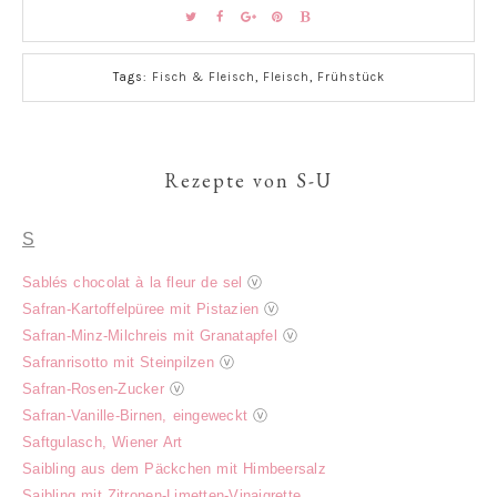
Tags:
Fisch & Fleisch
,
Fleisch
,
Frühstück
Rezepte von S-U
S
Sablés chocolat à la fleur de sel
ⓥ
Safran-Kartoffelpüree mit Pistazien
ⓥ
Safran-Minz-Milchreis mit Granatapfel
ⓥ
Safranrisotto mit Steinpilzen
ⓥ
Safran-Rosen-Zucker
ⓥ
Safran-Vanille-Birnen, eingeweckt
ⓥ
Saftgulasch, Wiener Art
Saibling aus dem Päckchen mit Himbeersalz
Saibling mit Zitronen-Limetten-Vinaigrette