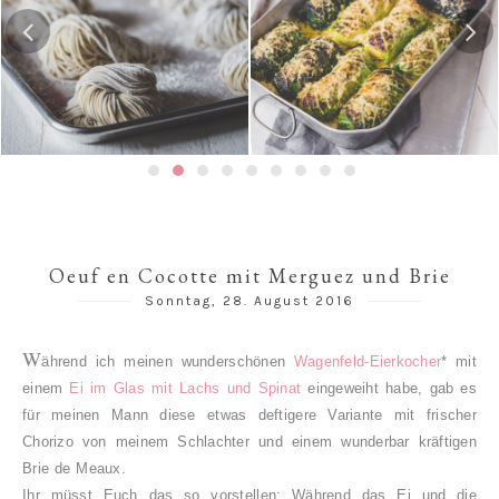
Hausgemachte Ramen-
Risotto-Wirsing-Rouladen
Nudeln
Oeuf en Cocotte mit Merguez und Brie
Sonntag, 28. August 2016
W
ährend ich meinen wunderschönen
Wagenfeld-Eierkocher
* mit
einem
Ei im Glas mit Lachs und Spinat
eingeweiht habe, gab es
für meinen Mann diese etwas deftigere Variante mit frischer
Chorizo von meinem Schlachter und einem wunderbar kräftigen
Brie de Meaux.
Ihr müsst Euch das so vorstellen: Während das Ei und die