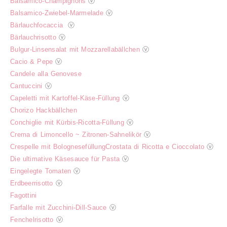
Balsamico-Champignons
ⓥ
Balsamico-Zwiebel-Marmelade
ⓥ
Bärlauchfocaccia
ⓥ
Bärlauchrisotto
ⓥ
Bulgur-Linsensalat mit Mozzarellabällchen
ⓥ
Cacio & Pepe
ⓥ
Candele alla Genovese
Cantuccini
ⓥ
Capeletti mit Kartoffel-Käse-Füllung
ⓥ
Chorizo Hackbällchen
Conchiglie mit Kürbis-Ricotta-Füllung
ⓥ
Crema di Limoncello ~ Zitronen-Sahnelikör
ⓥ
Crespelle mit Bolognesefüllung
Crostata di Ricotta e Cioccolato
ⓥ
Die ultimative Käsesauce für Pasta
ⓥ
Eingelegte Tomaten
ⓥ
Erdbeerrisotto
ⓥ
Fagottini
Farfalle mit Zucchini-Dill-Sauce
ⓥ
Fenchelrisotto
ⓥ