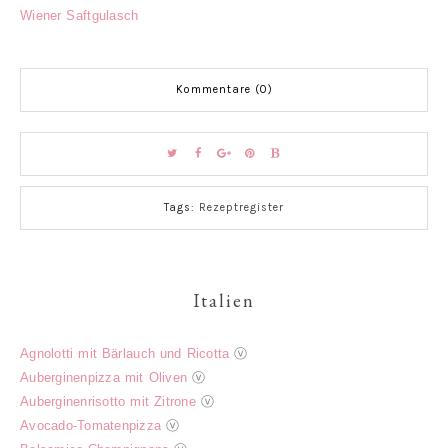
Wiener Saftgulasch
Kommentare (0)
Tags:
Rezeptregister
Italien
Agnolotti mit Bärlauch und Ricotta
ⓥ
Auberginenpizza mit Oliven
ⓥ
Auberginenrisotto mit Zitrone
ⓥ
Avocado-Tomatenpizza
ⓥ