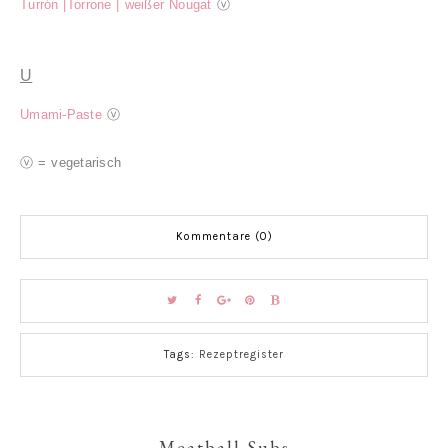
Turrón |Torrone | weißer Nougat
ⓥ
U
Umami-Paste
ⓥ
ⓥ = vegetarisch
Kommentare (0)
Tags:
Rezeptregister
Meatball Subs