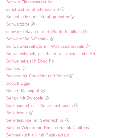
Scholle Finkenwerder Art
schottisches Shortbread 2.0
ⓥ
Schupfnudeln mit Kraut, gebraten
ⓥ
Schwarzbrot
ⓥ
schwarze Ravioli mit Süßkartoffelfüllung
ⓥ
Schwarz-Weiß-Gebäck
ⓥ
Schwarzwurzeltarte mit Walnussstreuseln
ⓥ
Schweinebauch, geschmort auf chinesische Art
Schweinefleisch Dong Po
Scones
ⓥ
Scones mit Chedddar und Salbei
ⓥ
Scotch Eggs
Seitan, Making of
ⓥ
Seitan mit Zwiebeln
ⓥ
Sellerierisotto mit Amarettinibröseln
ⓥ
Selleriesalz
ⓥ
Selleriesuppe mit Selleriechips
ⓥ
Sellerie-Velouté mit Brioche-Speck-Croûtons
Semmelküchlein mit Paprikakraut