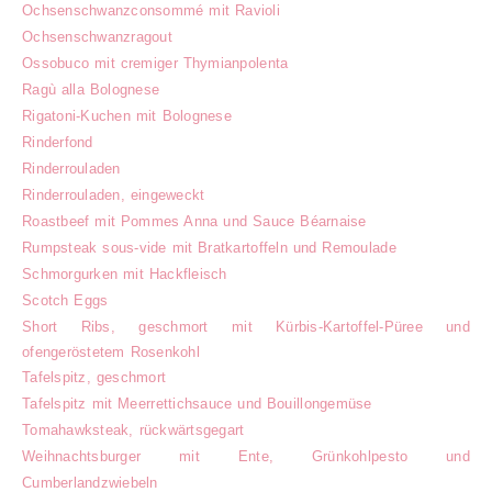
Ochsenschwanzconsommé mit Ravioli
Ochsenschwanzragout
Ossobuco mit cremiger Thymianpolenta
Ragù alla Bolognese
Rigatoni-Kuchen mit Bolognese
Rinderfond
Rinderrouladen
Rinderrouladen, eingeweckt
Roastbeef mit Pommes Anna und Sauce Béarnaise
Rumpsteak sous-vide mit Bratkartoffeln und Remoulade
Schmorgurken mit Hackfleisch
Scotch Eggs
Short Ribs, geschmort mit Kürbis-Kartoffel-Püree und
ofengeröstetem Rosenkohl
Tafelspitz, geschmort
Tafelspitz mit Meerrettichsauce und Bouillongemüse
Tomahawksteak, rückwärtsgegart
Weihnachtsburger mit Ente, Grünkohlpesto und
Cumberlandzwiebeln