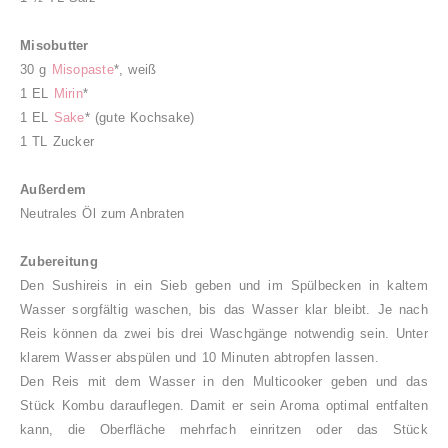
Misobutter
30 g
Misopaste
*, weiß
1 EL
Mirin
*
1 EL
Sake
* (gute Kochsake)
1 TL Zucker
Außerdem
Neutrales Öl zum Anbraten
Zubereitung
Den Sushireis in ein Sieb geben und im Spülbecken in kaltem
Wasser sorgfältig waschen, bis das Wasser klar bleibt. Je nach
Reis können da zwei bis drei Waschgänge notwendig sein. Unter
klarem Wasser abspülen und 10 Minuten abtropfen lassen.
Den Reis mit dem Wasser in den Multicooker geben und das
Stück Kombu darauflegen. Damit er sein Aroma optimal entfalten
kann, die Oberfläche mehrfach einritzen oder das Stück