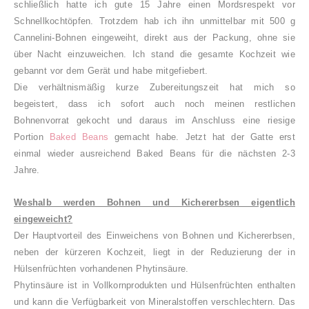
schließlich hatte ich gute 15 Jahre einen Mordsrespekt vor
Schnellkochtöpfen.
Trotzdem hab ich ihn unmittelbar mit 500 g
Cannelini-Bohnen eingeweiht, direkt aus der Packung, ohne sie
über Nacht einzuweichen. Ich stand die gesamte Kochzeit wie
gebannt vor dem Gerät und habe mitgefiebert.
Die verhältnismäßig kurze Zubereitungszeit hat mich so
begeistert, dass ich sofort auch noch meinen restlichen
Bohnenvorrat gekocht und daraus im Anschluss eine riesige
Portion
Baked Beans
gemacht habe. Jetzt hat der Gatte erst
einmal wieder ausreichend Baked Beans für die nächsten 2-3
Jahre.
Weshalb werden Bohnen und Kichererbsen eigentlich
eingeweicht?
Der Hauptvorteil des Einweichens von Bohnen und Kichererbsen,
neben der kürzeren Kochzeit, liegt in der Reduzierung der in
Hülsenfrüchten vorhandenen Phytinsäure.
Phytinsäure ist in Vollkornprodukten und Hülsenfrüchten enthalten
und kann die Verfügbarkeit von Mineralstoffen verschlechtern. Das