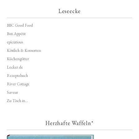
Leseecke
BBC Good Food
Bon Appétit
epicurious
Köstlich & Konsorten
Küchengötter
Lecker.de
Rezeptebuch
River Cottage
Saveur
Zu Tisch in...
Herzhafte Waffeln*