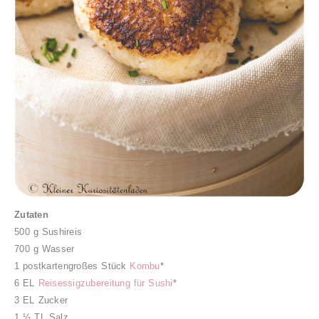
Zutaten
500 g Sushireis
700 g Wasser
1 postkartengroßes Stück
Kombu
*
6 EL
Reisessigzubereitung für Sushi
*
3 EL Zucker
1 ½ TL Salz