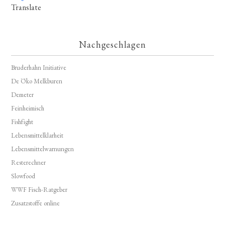
Translate
Nachgeschlagen
Bruderhahn Initiative
De Öko Melkburen
Demeter
Feinheimisch
Fishfight
Lebensmittelklarheit
Lebensmittelwarnungen
Resterechner
Slowfood
WWF Fisch-Ratgeber
Zusatzstoffe online