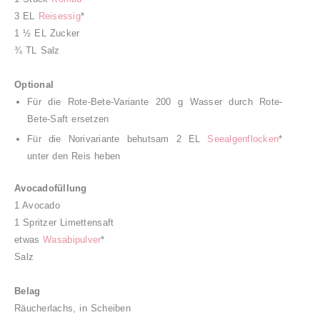
3 EL
Reisessig
*
1 ½ EL Zucker
¾ TL Salz
Optional
Für die Rote-Bete-Variante 200 g Wasser durch Rote-
Bete-Saft ersetzen
Für die Norivariante behutsam 2 EL
Seealgenflocken
*
unter den Reis heben
Avocadofüllung
1 Avocado
1 Spritzer Limettensaft
etwas
Wasabipulver
*
Salz
Belag
Räucherlachs, in Scheiben