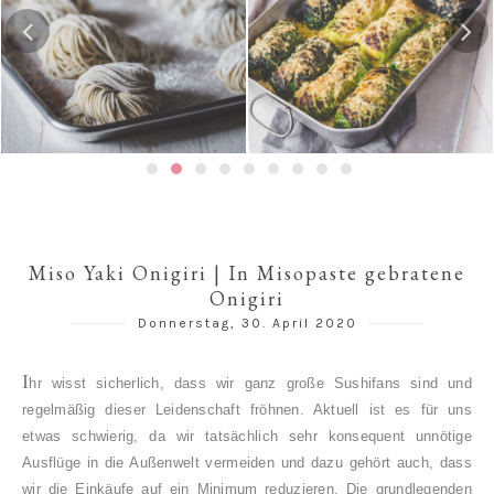
Gedämpfte Jiaozi mit
Risotto-Wirsing-Rouladen
Schweinefleischfüllung | 餃
子 / 饺子
Miso Yaki Onigiri | In Misopaste gebratene
Onigiri
Donnerstag, 30. April 2020
I
hr wisst sicherlich, dass wir ganz große Sushifans sind und
regelmäßig dieser Leidenschaft fröhnen. Aktuell ist es für uns
etwas schwierig, da wir tatsächlich sehr konsequent unnötige
Ausflüge in die Außenwelt vermeiden und dazu gehört auch, dass
wir die Einkäufe auf ein Minimum reduzieren. Die grundlegenden