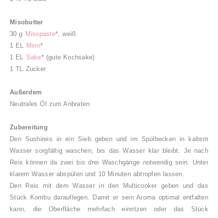
Misobutter
30 g
Misopaste
*, weiß
1 EL
Mirin
*
1 EL
Sake
* (gute Kochsake)
1 TL Zucker
Außerdem
Neutrales Öl zum Anbraten
Zubereitung
Den Sushireis in ein Sieb geben und im Spülbecken in kaltem
Wasser sorgfältig waschen, bis das Wasser klar bleibt. Je nach
Reis können da zwei bis drei Waschgänge notwendig sein. Unter
klarem Wasser abspülen und 10 Minuten abtropfen lassen.
Den Reis mit dem Wasser in den Multicooker geben und das
Stück Kombu darauflegen. Damit er sein Aroma optimal entfalten
kann, die Oberfläche mehrfach einritzen oder das Stück