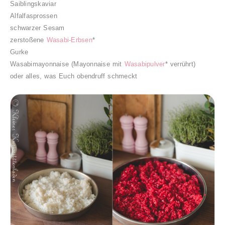
Saiblingskaviar
Alfalfasprossen
schwarzer Sesam
zerstoßene
Wasabi-Erbsen
*
Gurke
Wasabimayonnaise (Mayonnaise mit
Wasabipulver
* verrührt)
oder alles, was Euch obendruff schmeckt