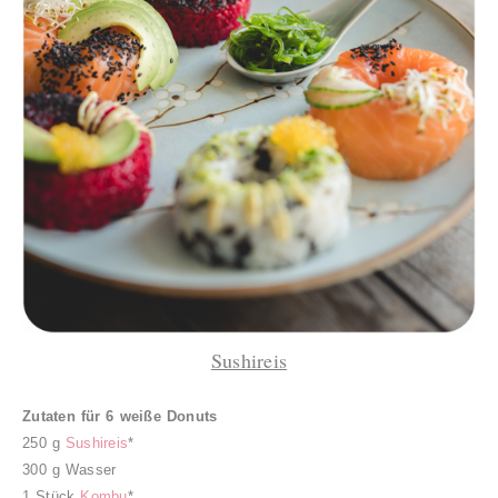
Sushireis
Zutaten für 6 weiße Donuts
250 g
Sushireis
*
300 g Wasser
1 Stück
Kombu
*