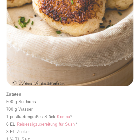
Zutaten
500 g Sushireis
700 g Wasser
1 postkartengroßes Stück
Kombu
*
6 EL
Reisessigzubereitung für Sushi
*
3 EL Zucker
1 ½ TL Salz