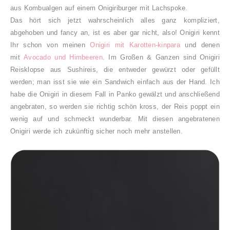
aus Kombualgen auf einem Onigiriburger mit Lachspoke.
Das hört sich jetzt wahrscheinlich alles ganz kompliziert,
abgehoben und fancy an, ist es aber gar nicht, also! Onigiri kennt
Ihr schon von meinen
Onigiri mit Karotten-kinpara
und denen
mit
Avocado und Himbeeren
. Im Großen & Ganzen sind Onigiri
Reisklopse aus Sushireis, die entweder gewürzt oder gefüllt
werden; man isst sie wie ein Sandwich einfach aus der Hand. Ich
habe die Onigiri in diesem Fall in Panko gewälzt und anschließend
angebraten, so werden sie richtig schön kross, der Reis poppt ein
wenig auf und schmeckt wunderbar.
Mit diesen angebratenen
Onigiri werde ich zukünftig sicher noch mehr anstellen.