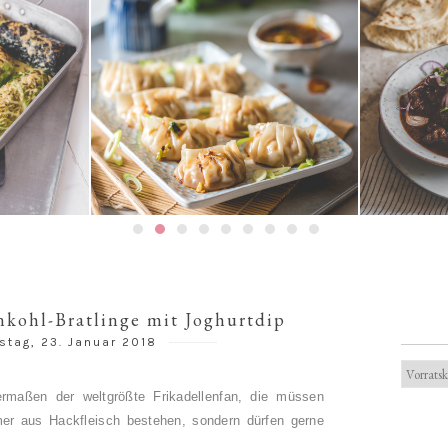
Gedämpfte Jiaozi mit
ouladen
Schweinefleischfüllung | 餃子 / 饺
Texanis
子
nkohl-Bratlinge mit Joghurtdip
stag, 23. Januar 2018
rmaßen der weltgrößte Frikadellenfan, die müssen
mer aus Hackfleisch bestehen, sondern dürfen gerne