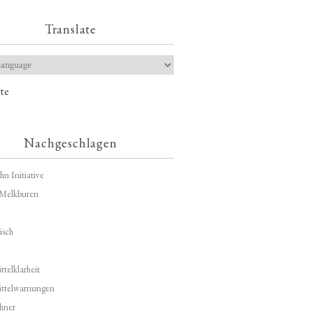
Translate
te
Nachgeschlagen
hn Initiative
Melkburen
isch
telklarheit
ittelwarnungen
hner