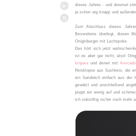
dieses Jahres - und diesmal sti
ja schon arg knapp und außerdem
Z
um Abschluss dieses Jahre
Besonderes überlegt, diesen M
Onigiriburger mit Lachspoke.
Das hört sich jetzt wahrscheinl
ist es aber gar nicht, also! On
kinpara
und denen mit
Avocado
Reisklopse aus Sushireis, die en
ein Sandwich einfach aus der H
gewälzt und anschließend angeb
poppt ein wenig auf und schme
ich zukünftig sicher noch mehr a