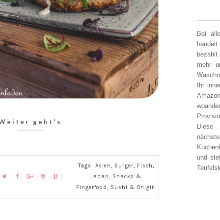
Bei al
handelt
bezahlt
mehr un
Waschm
Ihr inn
Amazon
woander
Provisi
Weiter geht's
Diese 
nächst
Küchen
und ste
Tags:
Asien
,
Burger
,
Fisch
,
Teufelsk
Japan
,
Snacks &
Fingerfood
,
Sushi & Onigiri