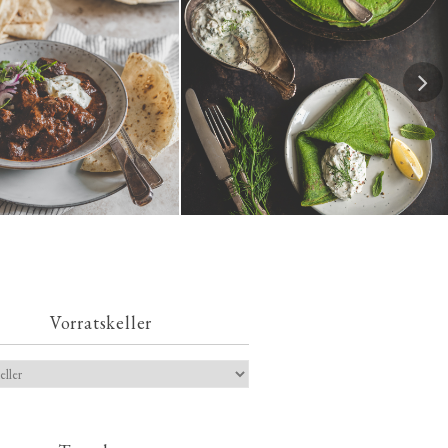
Spinatpfannkuchen mit
ches Chili con Carne
Kräuterquark
Vorratskeller