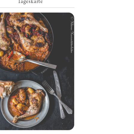
Tageskarte
Geschmorte Hähnchenschenkel auf
Paprikakraut und kleinen Kartoffeln