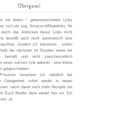
Übrigens!
len mit einem * gekennzeichneten Links
 es sich um sog. Amazon-Affiliatelinks. Ihr
 durch das Anklicken dieser Links nicht
d bestellt auch nicht automatisch eine
aschine, sondern ich bekomme - sofern
erhalb der nächsten 24 Stunden etwas bei
 bestellt und nicht zwischenzeitlich
s einen solchen Link anklickt - eine kleine
on gutgeschrieben.
Provision investiere ich natürlich bei
er Gelegenheit sofort wieder in neuen
kram, setze damit noch mehr Rezepte um
lle Euch Beides dann wieder hier vor. Ein
reis ;o)