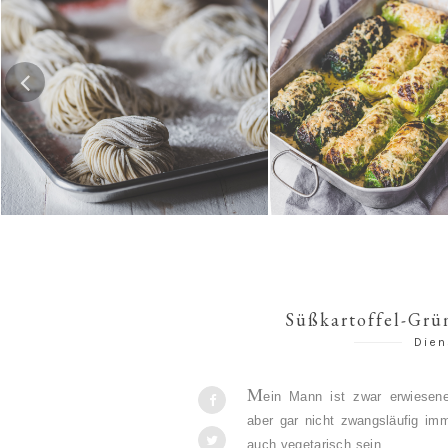
Hausgemachte Ramen-Nudeln
Risotto-Wirsing-R
Süßkartoffel-Grü
Dien
M
ein Mann ist zwar erwiesene
aber gar nicht zwangsläufig im
auch vegetarisch sein.