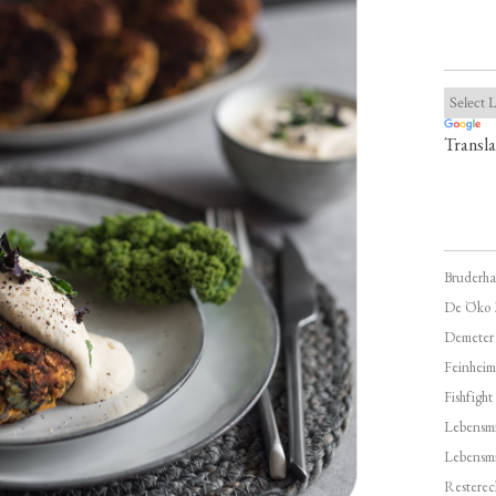
Transla
Bruderha
De Öko 
Demeter
Feinheim
Fishfight
Lebensmit
Lebensm
Resterec