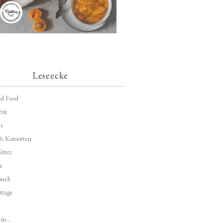
Leseecke
d Food
tit
s
 & Konsorten
ötter
e
buch
ttage
in...