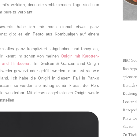
mmt's wirklich, denn die verbleibenden Tage sind nun
 bereits verplant.
sevents habe ich mir noch einmal etwas ganz
onat gibt es ein Pesto aus Kombualgen auf einem
ich alles ganz kompliziert, abgehoben und fancy an,
igiri kennt Ihr schon von meinen
Onigiri mit Karotten-
BBC Goo
 und Himbeeren
. Im Großen & Ganzen sind Onigiri
Bon Appé
tweder gewürzt oder gefüllt werden; man isst sie wie
epicuriou
and. Ich habe die Onigiri in diesem Fall in Panko
Köstlich
raten, so werden sie richtig schön kross, der Reis
ckt wunderbar.
Mit diesen angebratenen Onigiri werde
Kücheng
nstellen.
Lecker.d
Rezepte
River Co
Saveur
Zu Tisch 