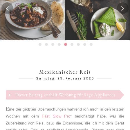
Spinatpfannkuchen mit
Texanisches Chili con Carne
Kräuterquark
Mexikanischer Reis
Samstag, 29. Februar 2020
Dieser Beitrag enthält Werbung für Sage Appliances
E
ine der größten Überraschungen während ich mich in den letzten
Wochen mit dem
Fast Slow Pro
* beschäftigt habe, war die
Zubereitung von Reis, bzw. die Ergebnisse, die ich mit dem Gerät