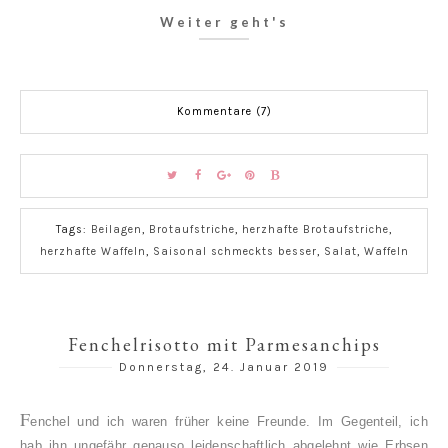
Weiter geht's
Kommentare (7)
Tags:
Beilagen
,
Brotaufstriche
,
herzhafte Brotaufstriche
,
herzhafte Waffeln
,
Saisonal schmeckts besser
,
Salat
,
Waffeln
Fenchelrisotto mit Parmesanchips
Donnerstag, 24. Januar 2019
F
enchel und ich waren früher keine Freunde. Im Gegenteil, ich
hab ihn ungefähr genauso leidenschaftlich abgelehnt wie Erbsen