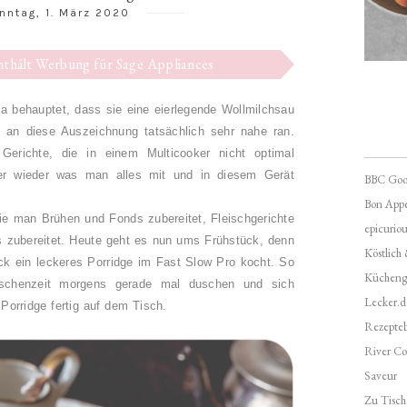
nntag, 1. März 2020
enthält Werbung für Sage Appliances
ja behauptet, dass sie eine eierlegende Wollmilchsau
 an diese Auszeichnung tatsächlich sehr nahe ran.
Gerichte, die in einem Multicooker nicht optimal
er wieder was man alles mit und in diesem Gerät
BBC Goo
Bon Appé
ie man Brühen und Fonds zubereitet, Fleischgerichte
epicuriou
 zubereitet. Heute geht es nun ums Frühstück, denn
Köstlich
k ein leckeres Porridge im Fast Slow Pro kocht. So
Kücheng
ischenzeit morgens gerade mal duschen und sich
Lecker.d
Porridge fertig auf dem Tisch.
Rezepte
River Co
Saveur
Zu Tisch 