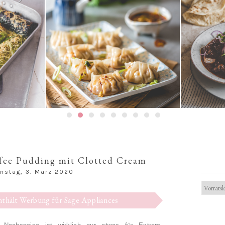
Gedämpfte Jiaozi mit
ouladen
Schweinefleischfüllung | 餃子 / 饺
Texanis
子
ffee Pudding mit Clotted Cream
nstag, 3. März 2020
enthält Werbung für Sage Appliances