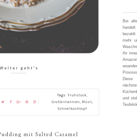
Bei al
handelt
bezahlt
mehr un
Waschm
Ihr inn
Amazon
woander
Weiter geht's
Provisi
Diese 
nächst
Küchen
Tags:
Frühstück
,
und ste
Großbritannien
,
Müsli
,
Teufelsk
Schnellkochtopf
Pudding mit Salted Caramel