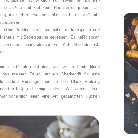
Nachspeise ist wirklich nur etwas für Extrem-
ine süßere und klebrigere Nachspeise probiert als
n), aber ich bin wahrscheinlich auch kein Maßstab,
 Süßspeisen.
y Toffee Pudding eine sehr beliebte Nachspeise und
igshaus mit Begeisterung gegessen. Es heißt sogar,
 absolute Lieblingsdessert von Kate Middleton ist.
ses.
nnien natürlich nicht das, was wir in Deutschland
n den meisten Fällen nur ein Oberbegriff für eine
ele andere Puddings, nämlich den Black Pudding
rviettenkloß) und einige andere. Wir würden unter
wahrscheinlich eher eine Art gedämpften Kuchen