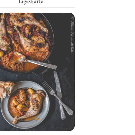
Tageskarte
Geschmorte Hähnchenschenkel auf
Paprikakraut und kleinen Kartoffeln