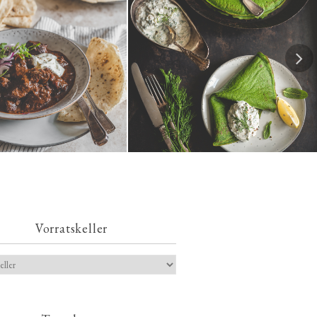
Spinatpfannkuchen mit
ches Chili con Carne
Kräuterquark
Vorratskeller