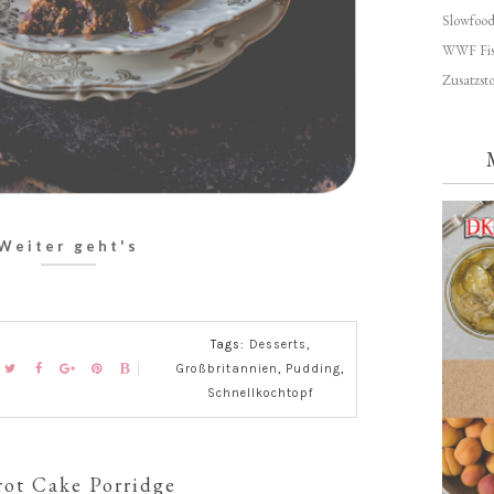
Slowfoo
WWF Fis
Zusatzsto
Weiter geht's
Tags:
Desserts
,
Großbritannien
,
Pudding
,
Schnellkochtopf
rot Cake Porridge