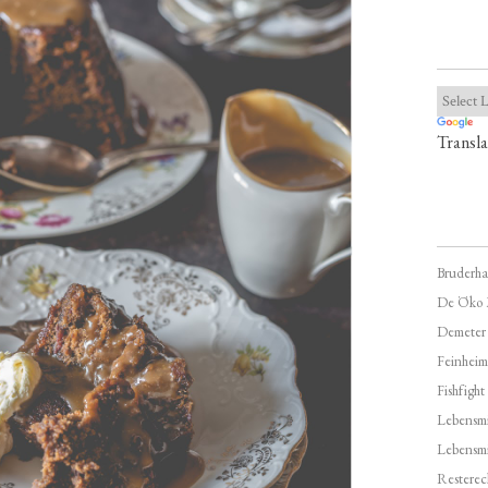
Transla
Bruderha
De Öko 
Demeter
Feinheim
Fishfight
Lebensmit
Lebensm
Resterec