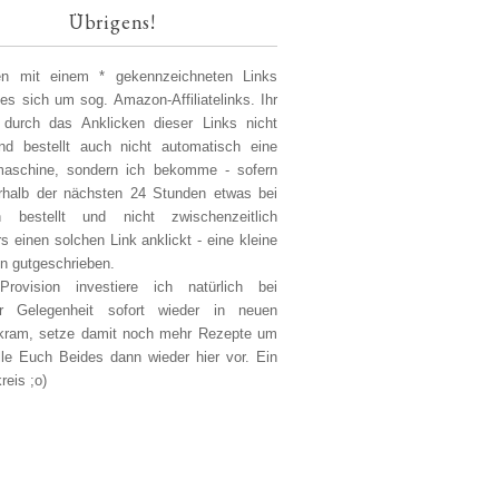
Übrigens!
len mit einem * gekennzeichneten Links
 es sich um sog. Amazon-Affiliatelinks. Ihr
 durch das Anklicken dieser Links nicht
d bestellt auch nicht automatisch eine
aschine, sondern ich bekomme - sofern
erhalb der nächsten 24 Stunden etwas bei
 bestellt und nicht zwischenzeitlich
s einen solchen Link anklickt - eine kleine
on gutgeschrieben.
Provision investiere ich natürlich bei
er Gelegenheit sofort wieder in neuen
kram, setze damit noch mehr Rezepte um
lle Euch Beides dann wieder hier vor. Ein
reis ;o)