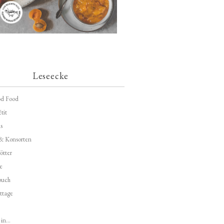
Leseecke
d Food
tit
s
 & Konsorten
ötter
e
buch
ttage
in...