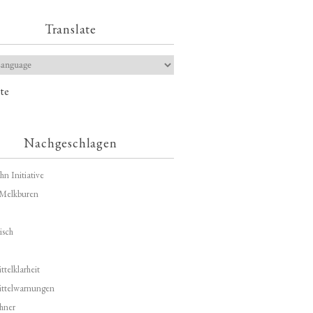
Translate
te
Nachgeschlagen
hn Initiative
Melkburen
isch
telklarheit
ittelwarnungen
hner