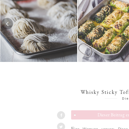
Hausgemachte Ramen-Nudeln
Risotto-Wirsing-R
Whisky Sticky To
Die
Dieser Beitrag 
E