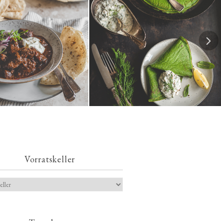
Spinatpfannkuchen mit
ches Chili con Carne
Kräuterquark
Vorratskeller