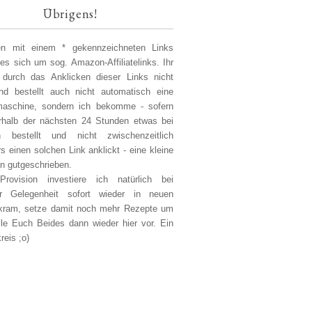
Übrigens!
len mit einem * gekennzeichneten Links
 es sich um sog. Amazon-Affiliatelinks. Ihr
 durch das Anklicken dieser Links nicht
d bestellt auch nicht automatisch eine
aschine, sondern ich bekomme - sofern
erhalb der nächsten 24 Stunden etwas bei
 bestellt und nicht zwischenzeitlich
s einen solchen Link anklickt - eine kleine
on gutgeschrieben.
Provision investiere ich natürlich bei
er Gelegenheit sofort wieder in neuen
kram, setze damit noch mehr Rezepte um
lle Euch Beides dann wieder hier vor. Ein
reis ;o)