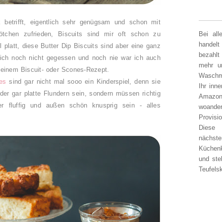
 betrifft, eigentlich sehr genügsam und schon mit
tchen zufrieden, Biscuits sind mir oft schon zu
Bei al
handelt
platt, diese Butter Dip Biscuits sind aber eine ganz
bezahlt
 ich noch nicht gegessen und noch nie war ich auch
mehr un
 einem Biscuit- oder Scones-Rezept.
Waschm
es
sind gar nicht mal sooo ein Kinderspiel, denn sie
Ihr inn
oder gar platte Flundern sein, sondern müssen richtig
Amazon
ber fluffig und außen schön knusprig sein - alles
woander
Provisi
Diese 
nächst
Küchen
und ste
Teufelsk