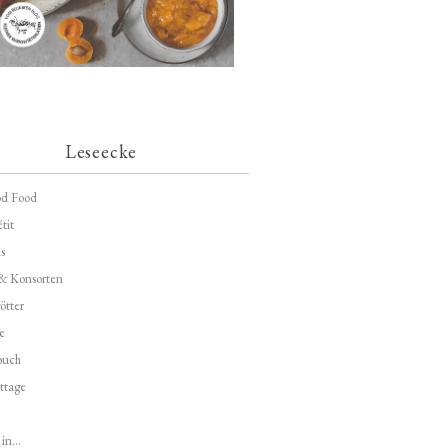
Leseecke
d Food
tit
s
 & Konsorten
ötter
e
buch
ttage
in...