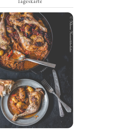
Tageskarte
Geschmorte Hähnchenschenkel auf
Paprikakraut und kleinen Kartoffeln