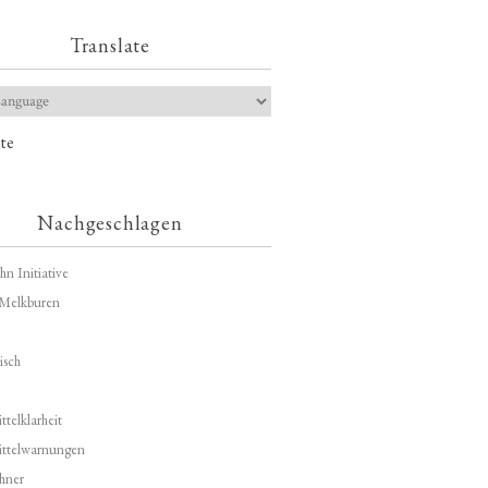
Translate
te
Nachgeschlagen
hn Initiative
Melkburen
isch
telklarheit
ittelwarnungen
hner