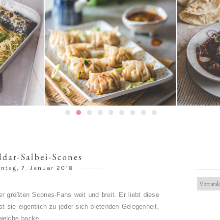
Gedämpfte Jiaozi mit
ouladen
Schweinefleischfüllung | 餃子 / 饺
Texanis
子
dar-Salbei-Scones
ntag, 7. Januar 2018
er größten Scones-Fans weit und breit. Er liebt diese
st sie eigentlich zu jeder sich bietenden Gelegenheit,
 welche backe.