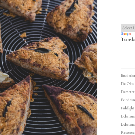
Transla
Bruderha
De Öko 
Demeter
Feinheim
Fishfight
Lebensmit
Lebensm
Resterec