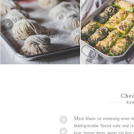
Hausgemachte Ramen-Nudeln
Risotto-Wirsing-R
Ched
Son
M
ein Mann ist eindeutig einer d
blättrig-mürbe Textur sehr und is
bzw. immer dann, wenn ich ihm