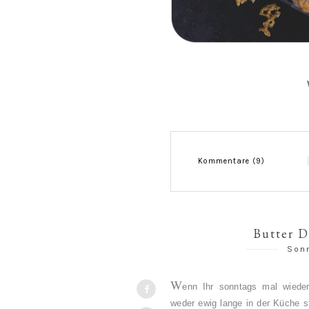
Kommentare (9)
Butter D
Sonn
W
enn Ihr sonntags mal wieder
weder ewig lange in der Küche 