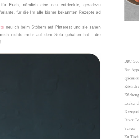
 für Euch, nämlich eine neu entdeckte, geradezu
Variante, für die Ihr alle bisher bekannten Rezepte ad
its
neulich beim Stöbern auf Pinterest und sie sahen
 mich nichts mehr auf dem Sofa gehalten hat - die
!
BBC Goo
Bon Appé
epicuriou
Köstlich
Kücheng
Lecker.d
Rezepte
River Co
Saveur
Zu Tisch 