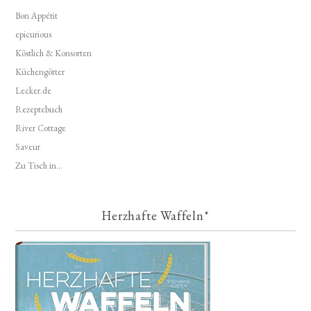
Bon Appétit
epicurious
Köstlich & Konsorten
Küchengötter
Lecker.de
Rezeptebuch
River Cottage
Saveur
Zu Tisch in...
Herzhafte Waffeln*