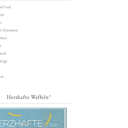
d Food
tit
s
 & Konsorten
ötter
e
buch
ttage
in...
Herzhafte Waffeln*