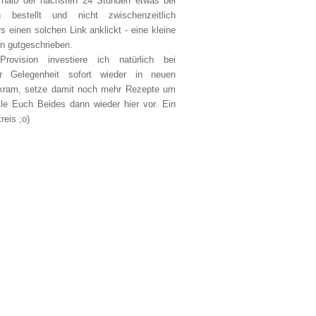
erhalb der nächsten 24 Stunden etwas bei
 bestellt und nicht zwischenzeitlich
s einen solchen Link anklickt - eine kleine
on gutgeschrieben.
Provision investiere ich natürlich bei
er Gelegenheit sofort wieder in neuen
kram, setze damit noch mehr Rezepte um
lle Euch Beides dann wieder hier vor. Ein
reis ;o)