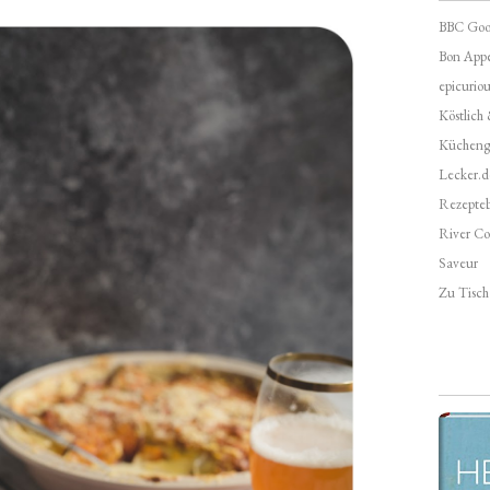
BBC Goo
Bon Appé
epicuriou
Köstlich
Kücheng
Lecker.d
Rezepte
River Co
Saveur
Zu Tisch 