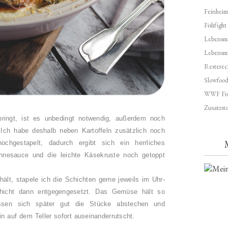
Feinheim
Fishfight
Lebensmit
Lebensm
Resterec
Slowfoo
WWF Fis
Zusatzsto
bringt, ist es unbedingt notwendig, außerdem noch
ch habe deshalb neben Kartoffeln zusätzlich noch
hochgestapelt, dadurch ergibt sich ein herrliches
hnesauce und die leichte Käsekruste noch getoppt
lt, stapele ich die Schichten gerne jeweils im Uhr-
chicht dann entgegengesetzt. Das Gemüse hält so
sen sich später gut die Stücke abstechen und
in auf dem Teller sofort auseinanderrutscht.