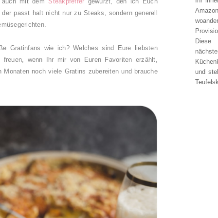
Ihr inn
ns auch mit dem
Steakpfeffer
gewürzt, den ich Euch
Amazon
- der passt halt nicht nur zu Steaks, sondern generell
woander
emüsegerichten.
Provisi
Diese 
oße Gratinfans wie ich? Welches sind Eure liebsten
nächst
freuen, wenn Ihr mir von Euren Favoriten erzählt,
Küchen
 Monaten noch viele Gratins zubereiten und brauche
und ste
Teufelsk