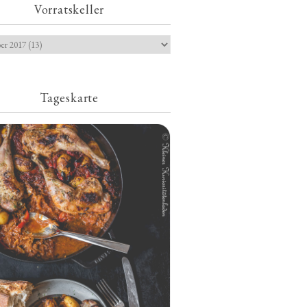
Vorratskeller
Tageskarte
Geschmorte Hähnchenschenkel auf
Paprikakraut und kleinen Kartoffeln