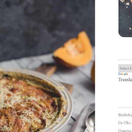
Transla
Bruderha
De Öko 
Demeter