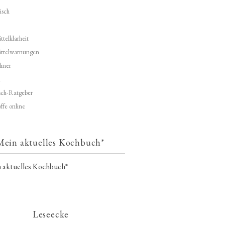
isch
telklarheit
ittelwarnungen
hner
d
ch-Ratgeber
ffe online
Mein aktuelles Kochbuch*
Leseecke