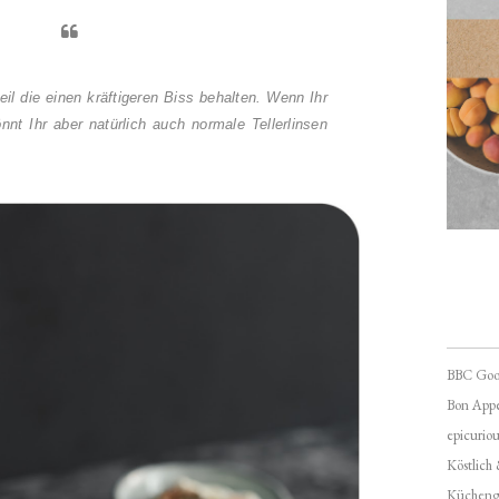
il die einen kräftigeren Biss behalten. Wenn Ihr
nnt Ihr aber natürlich auch normale Tellerlinsen
BBC Goo
Bon Appé
epicuriou
Köstlich
Kücheng