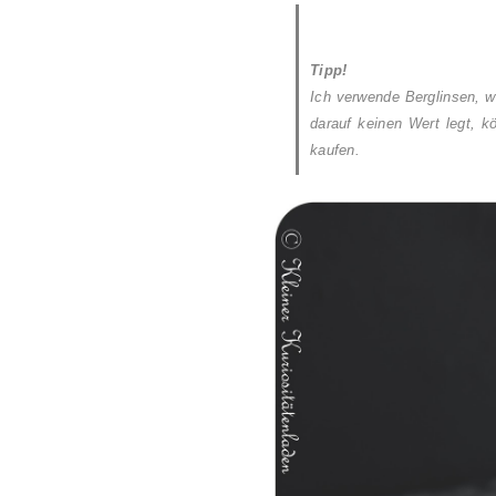
Tipp!
Ich verwende Berglinsen, we
darauf keinen Wert legt, kö
kaufen.