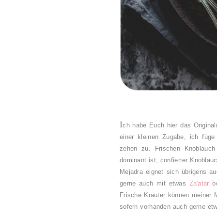
I
ch habe Euch hier das Original
einer kleinen Zugabe, ich füge
zehen zu. Frischen Knoblauch
dominant ist, confierter Knoblau
Mejadra eignet sich übrigens a
gerne auch mit etwas
Za'atar
od
Frische Kräuter können meiner 
sofern vorhanden auch gerne etw