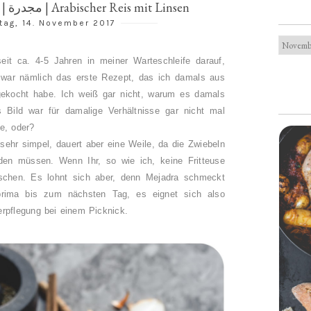
Mejadra | Mujadarra | مجدرة | Arabischer Reis mit Linsen
tag, 14. November 2017
seit ca. 4-5 Jahren in meiner Warteschleife darauf,
 war nämlich das erste Rezept, das ich damals aus
gekocht habe. Ich weiß gar nicht, warum es damals
s Bild war für damalige Verhältnisse gar nicht mal
ie, oder?
sehr simpel, dauert aber eine Weile, da die Zwiebeln
den müssen. Wenn Ihr, so wie ich, keine Fritteuse
sschen. Es lohnt sich aber, denn Mejadra schmeckt
prima bis zum nächsten Tag, es eignet sich also
rpflegung bei einem Picknick.