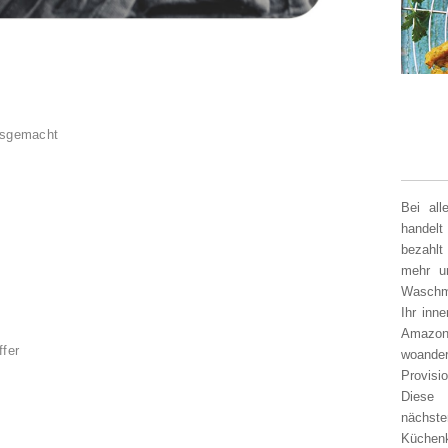
usgemacht
Bei al
handelt
bezahlt
mehr un
Waschm
Ihr inn
Amazon
ffer
woander
Provisi
Diese 
nächst
Küchen