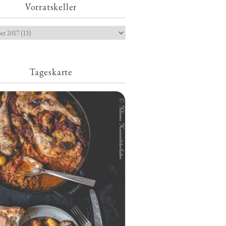
Vorratskeller
Tageskarte
Geschmorte Hähnchenschenkel auf
Paprikakraut und kleinen Kartoffeln