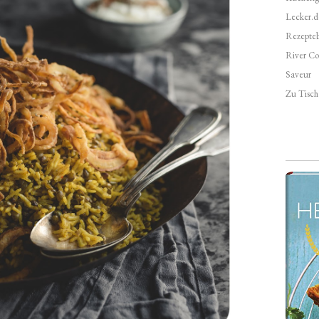
Lecker.d
Rezepte
River Co
Saveur
Zu Tisch 