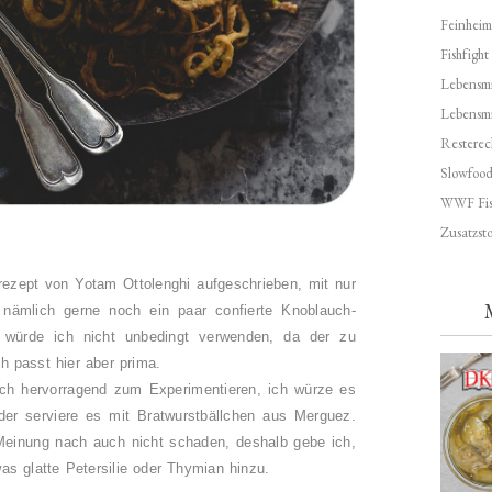
Feinheim
Fishfight
Lebensmit
Lebensm
Resterec
Slowfoo
WWF Fis
Zusatzsto
rezept von Yotam Ottolenghi aufgeschrieben, mit nur
 nämlich gerne noch ein paar confierte Knoblauch-
 würde ich nicht unbedingt verwenden, da der zu
ch passt hier aber prima.
uch hervorragend zum Experimentieren, ich würze es
er serviere es mit Bratwurstbällchen aus Merguez.
Meinung nach auch nicht schaden, deshalb gebe ich,
as glatte Petersilie oder Thymian hinzu.