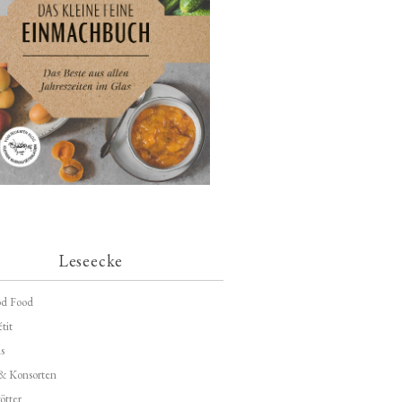
Leseecke
d Food
tit
s
 & Konsorten
ötter