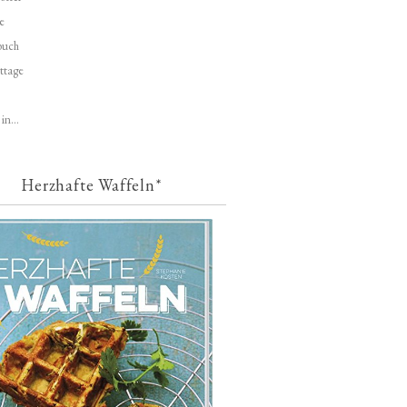
e
buch
ttage
in...
Herzhafte Waffeln*