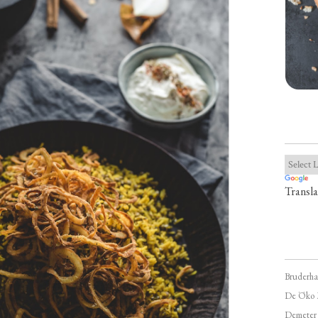
Transla
Bruderha
De Öko 
Demeter