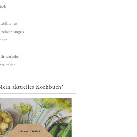
isch
telklarheit
ittelwarnungen
hner
d
ch-Ratgeber
ffe online
Mein aktuelles Kochbuch*