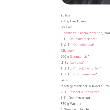
Zutaten
250 g Berglinsen
Wasser
3
confierte Knoblauchzehen
, ha
2 TL
Kreuzkümmelsaat
*
1 ½ TL
Koriandersaat
*
Olivenöl
*
200 g
Basmatireis
*
½ TL
Kurkuma
*
1
½ TL
Piment, gemahlen
*
1
½ TL
Zimt, gemahlen
*
Salz
frisch gemahlener schwarzer Pfe
½ TL
Piment d'Espelette
*
1 TL Rohrohrzucker
350 g Wasser
2 Gemüsezwiebeln