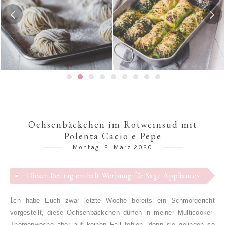
Gedämpfte Jia
 Ramen-
Risotto-Wirsing-Rouladen
Schweinefleischf
子 / 饺
Ochsenbäckchen im Rotweinsud mit
Polenta Cacio e Pepe
Montag, 2. März 2020
Dieser Beitrag enthält Werbung für Sage Appliances
I
ch habe Euch zwar letzte Woche bereits ein Schmorgericht
vorgestellt, diese Ochsenbäckchen dürfen in meiner Multicooker-
Themenwoche aber auf keinen Fall fehlen, denn sie gelingen so