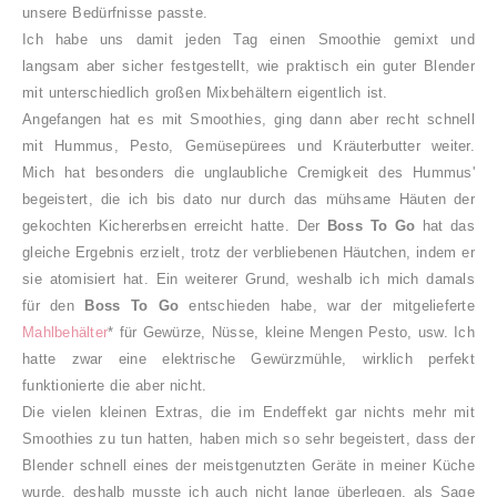
unsere Bedürfnisse passte.
Ich habe uns damit jeden Tag einen Smoothie gemixt und
langsam aber sicher festgestellt, wie praktisch ein guter Blender
mit unterschiedlich großen Mixbehältern eigentlich ist.
Angefangen hat es mit Smoothies, ging dann aber recht schnell
mit Hummus, Pesto, Gemüsepürees und Kräuterbutter weiter.
Mich hat besonders die unglaubliche Cremigkeit des Hummus'
begeistert, die ich bis dato nur durch das mühsame Häuten der
gekochten Kichererbsen erreicht hatte. Der
Boss To Go
hat das
gleiche Ergebnis erzielt, trotz der verbliebenen Häutchen, indem er
sie atomisiert hat. Ein weiterer Grund, weshalb ich mich damals
für den
Boss To Go
entschieden habe, war der mitgelieferte
Mahlbehälter
* für Gewürze, Nüsse, kleine Mengen Pesto, usw. Ich
hatte zwar eine elektrische Gewürzmühle, wirklich perfekt
funktionierte die aber nicht.
Die vielen kleinen Extras, die im Endeffekt gar nichts mehr mit
Smoothies zu tun hatten, haben mich so sehr begeistert, dass der
Blender schnell eines der meistgenutzten Geräte in meiner Küche
wurde, deshalb musste ich auch nicht lange überlegen, als Sage