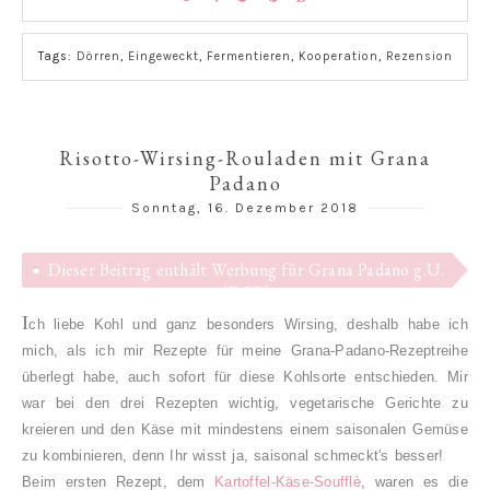
Tags:
Dörren
,
Eingeweckt
,
Fermentieren
,
Kooperation
,
Rezension
Risotto-Wirsing-Rouladen mit Grana
Padano
Sonntag, 16. Dezember 2018
Dieser Beitrag enthält Werbung für Grana Padano g.U.
(DOP)
I
ch liebe Kohl und ganz besonders Wirsing, deshalb habe ich
mich, als ich mir Rezepte für meine Grana-Padano-Rezeptreihe
überlegt habe, auch sofort für diese Kohlsorte entschieden. Mir
war bei den drei Rezepten wichtig, vegetarische Gerichte zu
kreieren und den Käse mit mindestens einem saisonalen Gemüse
zu kombinieren, denn Ihr wisst ja, saisonal schmeckt's besser!
Beim ersten Rezept, dem
Kartoffel-Käse-Soufflè
, waren es die