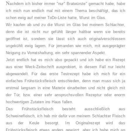
N
achdem ich bisher immer "nur" Bratwürste" gemacht habe, habe
ich mich nun endlich mal mit einem Thema beschäftigt, das ich
schon ewig auf meiner ToDo-Liste hatte, Wurst im Glas.
Wir kaufen ab und zu die Wurst im Glas bei meinem Schlachter,
denn die ist nicht nur gefühlt länger haltbar wenn sie bereits
geöffnet ist, sondern sie lässt sich auch originalverschlossen
ungekühlt ewig lagern. Für jemanden wie mich, mit ausgeprägter
Neigung zu Vorratshaltung, ein sehr spannender Aspekt.
Jetzt endlich hat es mich also gepackt und ich habe ein Rezept
aus einer Weck-Zeitschrift ausprobiert, in diesem Fall nur leicht
abgewandelt. Für das erste Testrezept habe ich mich für ein
einfaches Frühstücksfleisch entschieden, denn man muss sich ja
erstmal langsam in eine Materie einarbeiten und nicht gleich mit
der Tür, bzw. einer sehr anspruchsvollen Rezeptur oder enorm
hochwertigen Zutaten ins Haus fallen.
Das Frühstücksfleisch besteht ausschließlich aus
Schweinefleisch, ich hab mir dafür von meinem Schlachter Fleisch
aus der Keule besorgt. Im Originalrezept wird das
Frühstücksfleisch etwas anders gewürzt, aber ich habe mich an