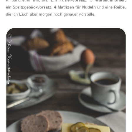
Allroundhelfer machen. Ein
Pürier-vorsatz
, 3
Wurstfüllhörner
,
ein
Spritzgebäckvorsatz
,
4 Matrizen für Nudeln
und eine
Reibe
,
die ich Euch aber morgen noch genauer vorstelle.