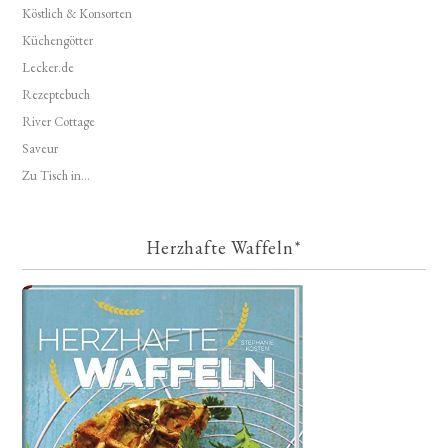
Köstlich & Konsorten
Küchengötter
Lecker.de
Rezeptebuch
River Cottage
Saveur
Zu Tisch in...
Herzhafte Waffeln*