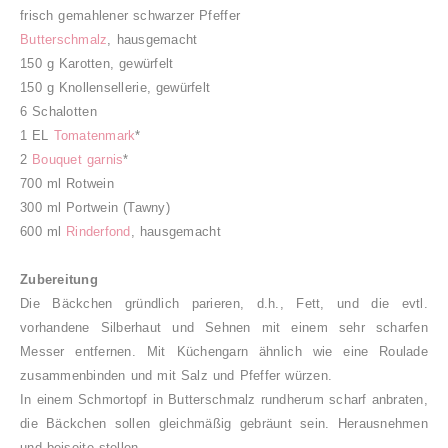
frisch gemahlener schwarzer Pfeffer
Butterschmalz
, hausgemacht
150 g Karotten, gewürfelt
150 g Knollensellerie, gewürfelt
6 Schalotten
1 EL
Tomatenmark
*
2
Bouquet garnis
*
700 ml Rotwein
300 ml Portwein (Tawny)
600 ml
Rinderfond
, hausgemacht
Zubereitung
Die Bäckchen gründlich parieren, d.h., Fett, und die evtl.
vorhandene Silberhaut und Sehnen mit einem sehr scharfen
Messer entfernen. Mit Küchengarn ähnlich wie eine Roulade
zusammenbinden und mit Salz und Pfeffer würzen.
In einem Schmortopf in Butterschmalz rundherum scharf anbraten,
die Bäckchen sollen gleichmäßig gebräunt sein. Herausnehmen
und beiseite stellen.