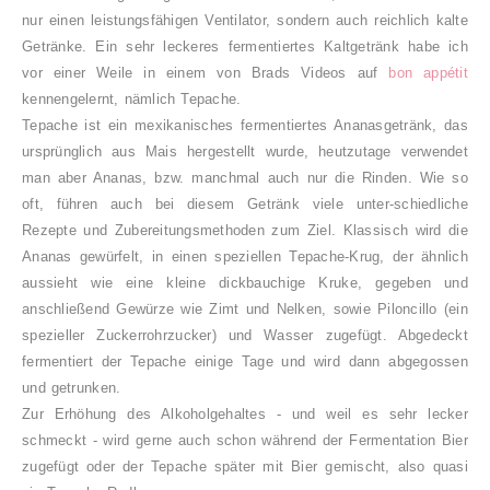
nur einen leistungsfähigen Ventilator, sondern auch reichlich kalte
Getränke. Ein sehr leckeres fermentiertes Kaltgetränk habe ich
vor einer Weile in einem von Brads Videos auf
bon appétit
kennengelernt, nämlich Tepache.
Tepache ist ein mexikanisches fermentiertes Ananasgetränk, das
ursprünglich aus Mais hergestellt wurde, heutzutage verwendet
man aber Ananas, bzw. manchmal auch nur die Rinden. Wie so
oft, führen auch bei diesem Getränk viele unter-schiedliche
Rezepte und Zubereitungsmethoden zum Ziel.
Klassisch wird die
Ananas gewürfelt, in einen speziellen Tepache-Krug, der ähnlich
aussieht wie eine kleine dickbauchige Kruke, gegeben und
anschließend Gewürze wie Zimt und Nelken, sowie Piloncillo (ein
spezieller Zuckerrohrzucker) und Wasser zugefügt. Abgedeckt
fermentiert der Tepache einige Tage und wird dann abgegossen
und getrunken.
Zur Erhöhung des Alkoholgehaltes - und weil es sehr lecker
schmeckt - wird gerne auch schon während der Fermentation Bier
zugefügt oder der Tepache später mit Bier gemischt, also quasi