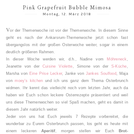
Pink Grapefruit Bubble Mimosa
Montag, 12. März 2018
V
or der Themenwoche ist vor der Themenwoche. In diesem Sinne
geht es nach der Ankarsrum-Themenwoche jetzt schon fast
übergangslos mit der großen Osterwoche weiter, sogar in einem
deutlich größeren Rahmen.
In dieser Woche werden wir, d.h., Nadine vom
Möhreneck
,
Jeanette von der
Cuisine Violette
, Simone von der
S-Küche
,
Marsha von
Eine Prise Lecker
, Janke von
Jankes Soulfood
, Maja
von
moey's kitchen
und ich uns ganz dem Thema Osterbrunch
widmen. Ihr kennt das vielleicht noch vom letzten Jahr, auch da
haben wir Euch schon leckere Osterrezepte präsentiert und weil
uns diese Themenwochen so viel Spaß machen, geht es damit in
diesem Jahr natürlich weiter.
Jeder von uns hat Euch jeweils 7 Rezepte vorbereitet, die
wunderbar zu Eurem Osterbrunch passen, los geht es heute mit
einem leckeren
Aperitif
, morgen stellen wir Euch
Brot-