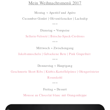
Mein Weihnachtsmenü 2017
Montag ~ Aperitif und Apéro
Cucumber Gimlet | Olivenölcracker | Lachsdip
***
Dienstag ~ Vorspeise
Sellerie-Velouté | Brioche-Speck-Croûtons
***
Mittwoch ~ Zwischengang
Jakobsmuscheln | Gebackene Bete | Pink Grapefruit
***
Donnerstag ~ Hauptgang
Geschmorte Short Ribs | Kürbis-Kartoffelpüree | Ofengerösteter
Rosenkohl
***
Freitag ~ Dessert
Mousse au Chocolat blanc mit Orangenhippe