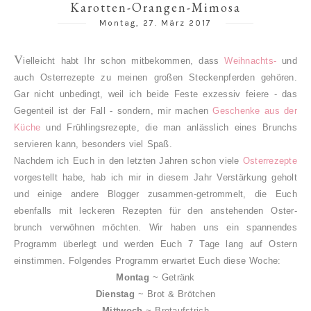
Karotten-Orangen-Mimosa
Montag, 27. März 2017
V
ielleicht habt Ihr schon mitbekommen, dass
Weihnachts-
und
auch Osterrezepte zu meinen großen Steckenpferden gehören.
Gar nicht unbedingt, weil ich beide Feste exzessiv feiere - das
Gegenteil ist der Fall - sondern, mir machen
Geschenke aus der
Küche
und Frühlingsrezepte, die man anlässlich eines Brunchs
servieren kann, besonders viel Spaß.
Nachdem ich Euch in den letzten Jahren schon viele
Osterrezepte
vorgestellt habe, hab ich mir in diesem Jahr Verstärkung geholt
und einige andere Blogger zusammen-getrommelt, die Euch
ebenfalls mit leckeren Rezepten für den anstehenden Oster-
brunch verwöhnen möchten. Wir haben uns ein spannendes
Programm überlegt und werden Euch 7 Tage lang auf Ostern
einstimmen. Folgendes Programm erwartet Euch diese Woche:
Montag
~
Getränk
Dienstag
~
Brot & Brötchen
M
ittwoch
~
Brotaufstrich