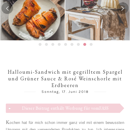
Karamellisierter
Hasselback-
Portweinbirnen, eingeweckt
Butternutkürbis
Halloumi-Sandwich mit gegrilltem Spargel
und Grüner Sauce & Rosé Weinschorle mit
Erdbeeren
Sonntag, 17. Juni 2018
Dieser Beitrag enthält Werbung für vomFASS
K
ochen hat für mich schon immer ganz viel mit einem bewussten
Umgang mit den verwendeten Produkten zu tun. Ich interessiere