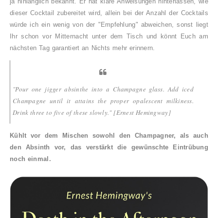
ja hinlänglich bekannt. Er hat klare Anweisungen hinterlassen, wie
dieser Cocktail zubereitet wird, allein bei der Anzahl der Cocktails
würde ich ein wenig von der "Empfehlung" abweichen,
sonst liegt
Ihr schon vor Mitternacht unter dem Tisch und könnt Euch am
nächsten Tag garantiert an Nichts mehr erinnern.
"Pour one jigger absinthe into a Champagne glass. Add iced
Champagne until it attains the proper opalescent milkiness.
Drink three to five of these slowly." [Ernest Hemingway]
Kühlt vor dem Mischen sowohl den Champagner, als auch
den Absinth vor, das verstärkt die gewünschte Eintrübung
noch einmal.