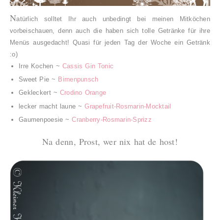
N
atürlich solltet Ihr auch unbedingt bei meinen Mitköchen
vorbeischauen, denn auch die haben sich tolle Getränke für ihre
Menüs ausgedacht! Quasi für jeden Tag der Woche ein Getränk
:o)
Irre Kochen ~
Cassis Gin Tonic
Sweet Pie ~
Birnenpunsch
Gekleckert ~
Crodino Orange
lecker macht laune ~
Grapefruit-Rosmarin-Mocktail
Gaumenpoesie ~
Cranberry-Rosmarin-Sprizz
Na denn, Prost, wer nix hat de host!