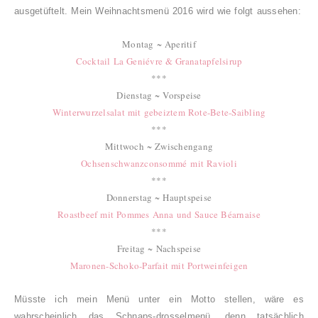
ausgetüftelt. Mein Weihnachtsmenü 2016 wird wie folgt aussehen:
Montag ~ Aperitif
Cocktail La Geniévre & Granatapfelsirup
***
Dienstag ~ Vorspeise
Winterwurzelsalat mit gebeiztem Rote-Bete-Saibling
***
Mittwoch ~ Zwischengang
Ochsenschwanzconsommé mit Ravioli
***
Donnerstag ~ Hauptspeise
Roastbeef mit Pommes Anna und Sauce Béarnaise
***
Freitag ~ Nachspeise
Maronen-Schoko-Parfait mit Portweinfeigen
Müsste ich mein Menü unter ein Motto stellen, wäre es
wahrscheinlich das Schnaps-drosselmenü, denn tatsächlich