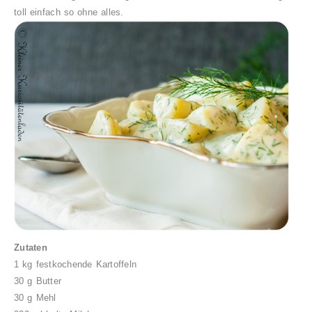
toll einfach so ohne alles.
Zutaten
1 kg festkochende Kartoffeln
30 g Butter
30 g Mehl