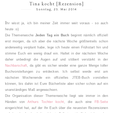
Tina kocht [Rezension]
Sonntag, 25. Mai 2014
I
hr wisst ja, ich bin meiner Zeit immer weit voraus - so auch
heute :o)
Die Themenwoche
Jeden Tag ein Buch
beginnt nämlich offiziell
erst morgen, da ich aber die nächste Woche größtenteils schon
anderweitig verplant habe, lege ich heute einen Frühstart hin und
stimme Euch ein wenig drauf ein. Haltet in der nächsten Woche
daher unbedingt die Augen auf und stöbert verstärkt in der
Nachbarschaft
, da gibt es sicher wieder eine ganze Menge toller
Buchvorstellungen zu entdecken. Ich selbst werde erst am
nächsten Wochenende ein offizielles JTEB-Buch vorstellen
können, bis dahin ist Eure Bücherliste aber sicher schon auf ein
unanständiges Maß angewachsen.
Die Organisation dieser Themenwoche liegt wie immer in den
Händen von
Arthurs Tochter kocht
, die auch eine
FB-Seite
eingerichtet hat, auf der Ihr Euch über die neuesten Rezensionen