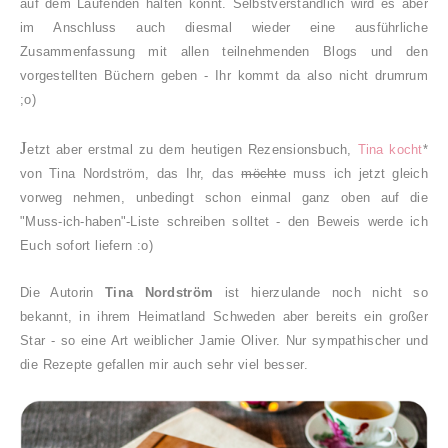
auf dem Laufenden halten könnt. Selbstverständlich wird es aber
im Anschluss auch diesmal wieder eine ausführliche
Zusammenfassung mit allen teilnehmenden Blogs und den
vorgestellten Büchern geben - Ihr kommt da also nicht drumrum
;o)
J
etzt aber erstmal zu dem heutigen Rezensionsbuch,
Tina kocht
*
von Tina Nordström, das Ihr, das
möchte
muss ich jetzt gleich
vorweg nehmen, unbedingt schon einmal ganz oben auf die
"Muss-ich-haben"-Liste schreiben solltet - den Beweis werde ich
Euch sofort liefern :o)
Die Autorin
Tina Nordström
ist hierzulande noch nicht so
bekannt, in ihrem Heimatland Schweden aber bereits ein großer
Star - so eine Art weiblicher Jamie Oliver. Nur sympathischer und
die Rezepte gefallen mir auch sehr viel besser.