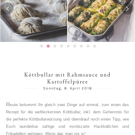
Gedämpfte Jiaozi mit
Risotto-Wirsing-Rouladen
Schweinefleischfüllung | 餃
子 / 饺子
Köttbullar mit Rahmsauce und
Kartoffelpüree
Sonntag, 8. April 2018
H
eute bekommt Ihr gleich zwei Dinge auf einmal, zum einen das
Rezept für die weltleckersten Köttbullar, inkl. dem Geheimnis für
die perfekte Köttbullarwürzung und obendrauf noch einen Tipp, wie
Euch wunderbar saftige und mordszarte Hackbällchen und
Frikadellen gelingen. Wenn das man nix is!