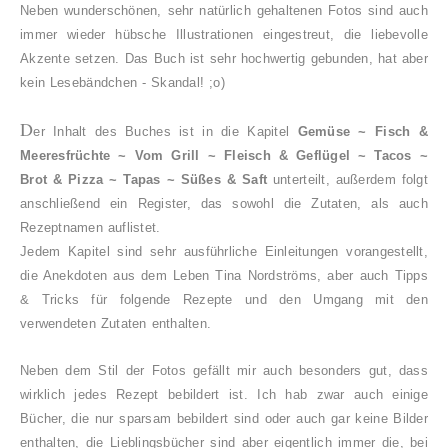
Neben wunderschönen, sehr natürlich gehaltenen Fotos sind auch
immer wieder hübsche Illustrationen eingestreut, die liebevolle
Akzente setzen. Das Buch ist sehr hochwertig gebunden, hat aber
kein Lesebändchen - Skandal! ;o)
D
er Inhalt des Buches ist in die Kapitel
Gemüse ~ Fisch &
Meeresfrüchte ~ Vom Grill ~ Fleisch & Geflügel ~ Tacos ~
Brot & Pizza ~ Tapas ~ Süßes & Saft
unterteilt, außerdem folgt
anschließend ein Register, das sowohl die Zutaten, als auch
Rezeptnamen auflistet.
Jedem Kapitel sind sehr ausführliche Einleitungen vorangestellt,
die Anekdoten aus dem Leben Tina Nordströms, aber auch Tipps
& Tricks für folgende Rezepte und den Umgang mit den
verwendeten Zutaten enthalten.
Neben dem Stil der Fotos gefällt mir auch besonders gut, dass
wirklich jedes Rezept bebildert ist. Ich hab zwar auch einige
Bücher, die nur sparsam bebildert sind oder auch gar keine Bilder
enthalten, die Lieblingsbücher sind aber eigentlich immer die, bei