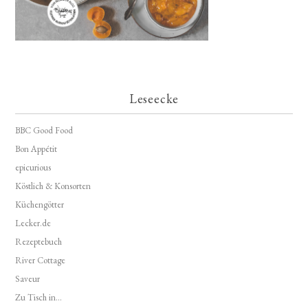
Leseecke
BBC Good Food
Bon Appétit
epicurious
Köstlich & Konsorten
Küchengötter
Lecker.de
Rezeptebuch
River Cottage
Saveur
Zu Tisch in...