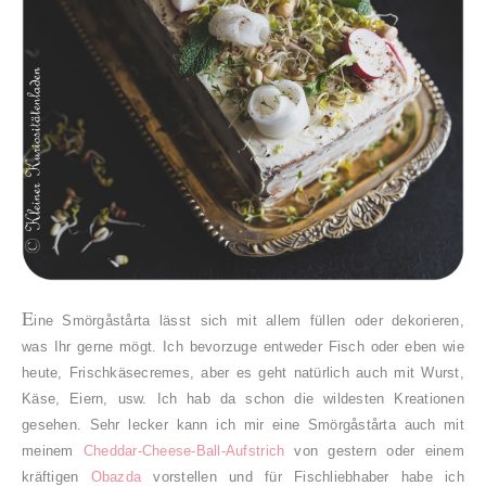
E
ine Smörgåstårta lässt sich mit allem füllen oder dekorieren,
was Ihr gerne mögt. Ich bevorzuge entweder Fisch oder eben wie
heute, Frischkäsecremes, aber es geht natürlich auch mit Wurst,
Käse, Eiern, usw. Ich hab da schon die wildesten Kreationen
gesehen. Sehr lecker kann ich mir eine
Smörgåstårta auch mit
meinem
Cheddar-Cheese-Ball-Aufstrich
von gestern oder einem
kräftigen
Obazda
vorstellen und für Fischliebhaber habe ich