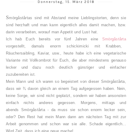
Donnerstag, 15. März 2018
S
mörgåstårtas sind mit Abstand meine Lieblingstorten, denn sie
sind herzhaft und man kann eigentlich alles damit machen, bzw.
darin verarbeiten, worauf man Appetit und Lust hat.
Ich hab Euch bereits vor fünf Jahren eine
Smörgåstårta
vorgestellt, damals enorm schickimicki mit Krabben,
Räuchersaibling, Kaviar, usw., heute habe ich eine vegetarische
Variante mit Vollkornbrot für Euch, die aber mindestens genauso
lecker und dazu noch deutlich günstiger und einfacher
zuzubereiten ist.
Mein Mann und ich waren so begeistert von dieser Smörgåstårta,
dass wir ¾ davon gleich an einem Tag aufgegessen haben. Nein,
keine Sorge, wir sind nicht geplatzt, sondern wir haben ansonsten
einfach nichts anderes gegessen. Morgens, mittags und
abends Smörgåstårta - da muss sie schon enorm lecker sein,
oder? Den Rest hat mein Mann dann am nächsten Tag mit zur
Arbeit genommen und schon war sie alle. Schade eigentlich...
Wird Zeit, dass ich eine neue mache!