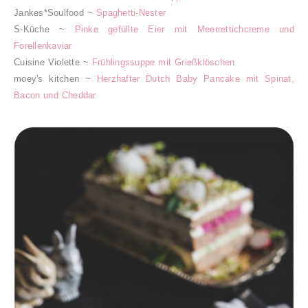
Jankes*Soulfood ~
Spaghetti-Nester
S-Küche ~
Pinke gefüllte Eier mit Meerrettichcreme und
Forellenkaviar
Cuisine Violette ~
Frühlingssuppe mit Grießklöschen
moey's kitchen ~
Herzhafter Dutch Baby Pancake mit Spinat,
Bacon und Cheddar