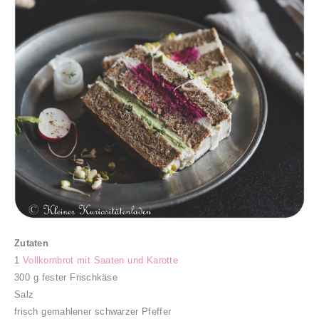
Zutaten
1
Vollkornbrot mit Saaten und Karotte
300 g fester Frischkäse
Salz
frisch gemahlener schwarzer Pfeffer