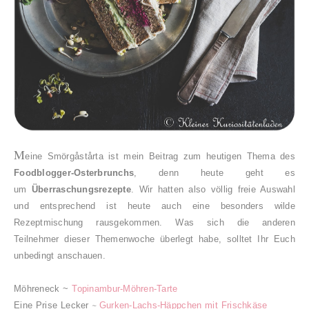
M
eine
Smörgåstårta ist mein Beitrag zum heutigen Thema des
Foodblogger-Osterbrunchs
, denn heute geht es
um
Überraschungsrezepte
. Wir hatten also völlig freie Auswahl
und entsprechend ist heute auch eine besonders wilde
Rezeptmischung rausgekommen. Was sich die anderen
Teilnehmer dieser Themenwoche überlegt habe, solltet Ihr Euch
unbedingt anschauen.
Möhreneck ~
Topinambur-Möhren-Tarte
Eine Prise Lecker
~
Gurken-Lachs-Häppchen mit Frischkäse