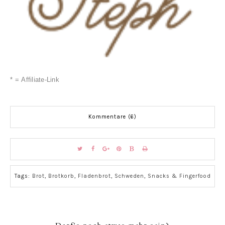
* = Affiliate-Link
Kommentare (6)
Tags:
Brot
,
Brotkorb
,
Fladenbrot
,
Schweden
,
Snacks & Fingerfood
Darf's noch etwas mehr sein?