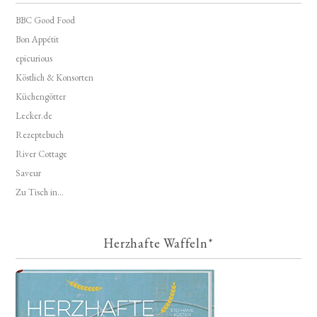
BBC Good Food
Bon Appétit
epicurious
Köstlich & Konsorten
Küchengötter
Lecker.de
Rezeptebuch
River Cottage
Saveur
Zu Tisch in...
Herzhafte Waffeln*