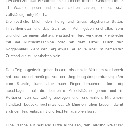
Zwischenzeit das Hirschhornsalz in einem kleinen Gläschen mit 2
TL Wasser geben und etwas stehen lassen, bis es sich
vollständig aufgelöst hat.
Die restliche Milch, den Honig und Sirup, abgekühlte Butter,
Hirschhornsalz und das Salz zum Mehl geben und alles sehr
gründlich zu einem glatten, elastischen Teig verkneten - entweder
mit der Küchenmaschine oder mit dem Mixer. Durch den
Roggenanteil klebt der Teig etwas, er sollte aber im bemehlten
Zustand gut zu bearbeiten sein.
Dein Teig abgedeckt gehen lassen, bis er sein Volumen verdoppelt
hat, das dauert abhängig von der Umgebungstemperatur ungefähr
eine Stunde, kann aber auch länger brauchen. Den Teig
abschlagen, auf die bemehlte Arbeitsfläche geben und in
Portionen von ca. 150 g abwiegen und rund wirken. Mit einem
Handtuch bedeckt nochmals ca. 15 Minuten ruhen lassen, damit
sich der Teig entspannt und leichter ausrollen lässt.
Eine Pfanne auf mittlerer Hitze aufheizen, den Teigling kreisrund