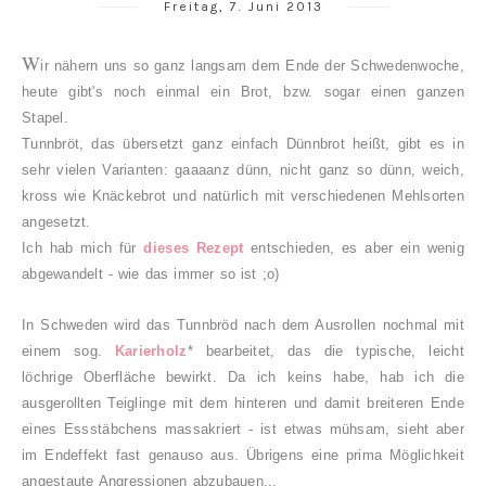
Freitag, 7. Juni 2013
W
ir nähern uns so ganz langsam dem Ende der Schwedenwoche,
heute gibt's noch einmal ein Brot, bzw. sogar einen ganzen
Stapel.
Tunnbröt, das übersetzt ganz einfach Dünnbrot heißt, gibt es in
sehr vielen Varianten: gaaaanz dünn, nicht ganz so dünn, weich,
kross wie Knäckebrot und natürlich mit verschiedenen Mehlsorten
angesetzt.
Ich hab mich für
dieses Rezept
entschieden, es aber ein wenig
abgewandelt - wie das immer so ist ;o)
In Schweden wird das Tunnbröd nach dem Ausrollen nochmal mit
einem sog.
Karierholz
* bearbeitet, das die typische, leicht
löchrige Oberfläche bewirkt. Da ich keins habe, hab ich die
ausgerollten Teiglinge mit dem hinteren und damit breiteren Ende
eines Essstäbchens massakriert - ist etwas mühsam, sieht aber
im Endeffekt fast genauso aus. Übrigens eine prima Möglichkeit
angestaute Angressionen abzubauen...