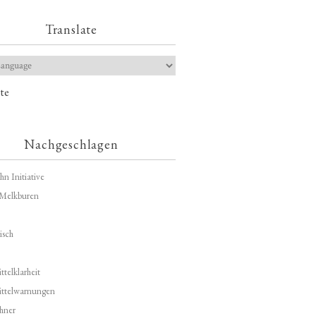
Translate
te
Nachgeschlagen
hn Initiative
Melkburen
isch
telklarheit
ittelwarnungen
hner