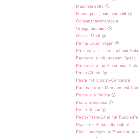
Maronenrisotto
ⓥ
Mascarpone, hausgemacht
ⓥ
Ochsenschwanzragout
Orangentiramisu
ⓥ
Ossi di Morti
ⓥ
Panna Cotta, vegan
ⓥ
Panzanella mit Fenchel und Sal
Pappardelle mit krossem Speck 
Pappardelle mit Pilzen und Tirol
Pasta Alfredo
ⓥ
Pasta mit Chorizo-Carbonara
Pastasotto mit Maronen und Co
Penne alla Wodka
ⓥ
Pesto Genovese
ⓥ
Pesto Rosso
ⓥ
Pesto-Pasta-Salat mit Rucola-Pet
Piadina ~ Pfannenfladenbrot
Pici ~ handgerollte Spaghetti au