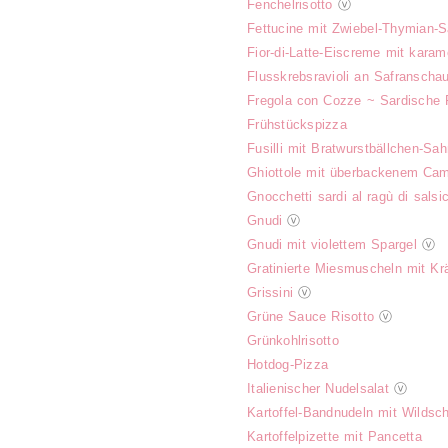
Fenchelrisotto
ⓥ
Fettucine mit Zwiebel-Thymian-
Fior-di-Latte-Eiscreme mit kara
Flusskrebsravioli an Safranscha
Fregola con Cozze ~ Sardische
Frühstückspizza
Fusilli mit Bratwurstbällchen-Sa
Ghiottole mit überbackenem Ca
Gnocchetti sardi al ragù di sals
Gnudi
ⓥ
Gnudi mit violettem Spargel
ⓥ
Gratinierte Miesmuscheln mit Kr
Grissini
ⓥ
Grüne Sauce Risotto
ⓥ
Grünkohlrisotto
Hotdog-Pizza
Italienischer Nudelsalat
ⓥ
Kartoffel-Bandnudeln mit Wildsc
Kartoffelpizette mit Pancetta