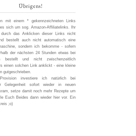
Übrigens!
len mit einem * gekennzeichneten Links
 es sich um sog. Amazon-Affiliatelinks. Ihr
 durch das Anklicken dieser Links nicht
d bestellt auch nicht automatisch eine
aschine, sondern ich bekomme - sofern
erhalb der nächsten 24 Stunden etwas bei
 bestellt und nicht zwischenzeitlich
s einen solchen Link anklickt - eine kleine
on gutgeschrieben.
Provision investiere ich natürlich bei
er Gelegenheit sofort wieder in neuen
kram, setze damit noch mehr Rezepte um
lle Euch Beides dann wieder hier vor. Ein
reis ;o)