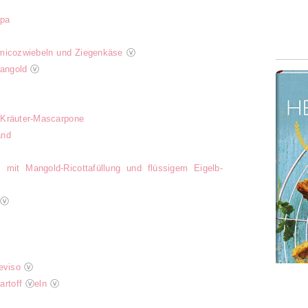
ppa
amicozwiebeln und Ziegenkäse
ⓥ
Mangold
ⓥ
 Kräuter-Mascarpone
and
 mit Mangold-Ricottafüllung und flüssigem Eigelb-
ⓥ
eviso
ⓥ
Kartoff
ⓥ
eln
ⓥ