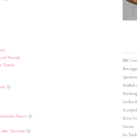
ami
und Rucola
BBC Goo
er Speck
Bon Appé
epicuriou
Köstlich
mté
ⓥ
Kücheng
Lecker.d
Rezepte
ersilien-Pesto
ⓥ
River Co
Saveur
s der Toscana
ⓥ
Zu Tisch 