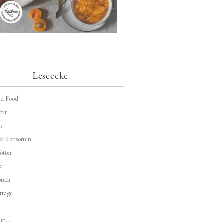
Leseecke
d Food
tit
s
 & Konsorten
ötter
e
buch
ttage
in...