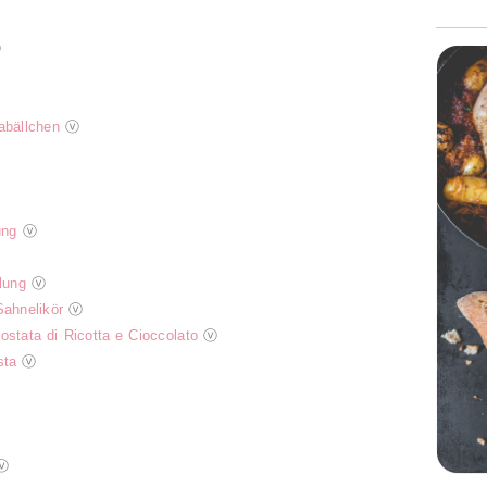
ⓥ
abällchen
ⓥ
ung
ⓥ
lung
ⓥ
Sahnelikör
ⓥ
ostata di Ricotta e Cioccolato
ⓥ
sta
ⓥ
ⓥ