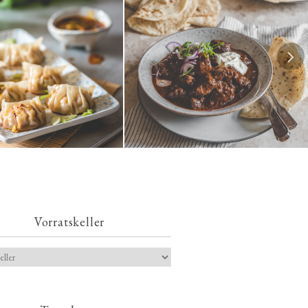
mpfte Jiaozi mit
leischfüllung | 餃子 / 饺
Texanisches Chili con Carne
子
Vorratskeller