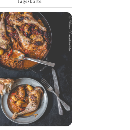
Tageskarte
Geschmorte Hähnchenschenkel auf
Paprikakraut und kleinen Kartoffeln