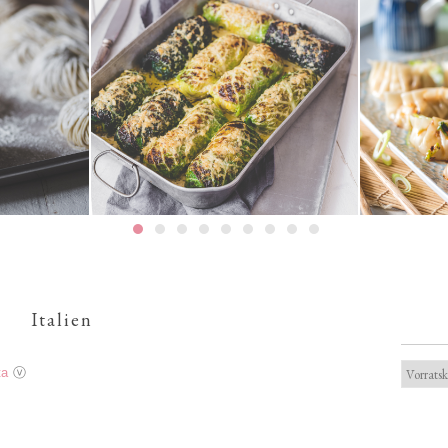
Gedä
n-Nudeln
Risotto-Wirsing-Rouladen
Schweinef
Italien
ta
ⓥ