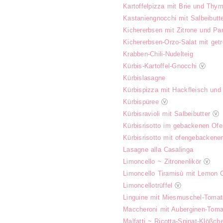
Kartoffelpizza mit Brie und Thym
Kastaniengnocchi mit Salbeibutt
Kichererbsen mit Zitrone und P
Kichererbsen-Orzo-Salat mit ge
Krabben-Chili-Nudelteig
Kürbis-Kartoffel-Gnocchi
ⓥ
Kürbislasagne
Kürbispizza mit Hackfleisch und
Kürbispüree
ⓥ
Kürbisravioli mit Salbeibutter
ⓥ
Kürbisrisotto im gebackenen Ofe
Kürbisrisotto mit ofengebackene
Lasagne alla Casalinga
Limoncello ~ Zitronenlikör
ⓥ
Limoncello Tiramisù mit Lemon 
Limoncellotrüffel
ⓥ
Linguine mit Miesmuschel-Toma
Maccheroni mit Auberginen-Tom
Malfatti ~ Ricotta-Spinat-Klößch