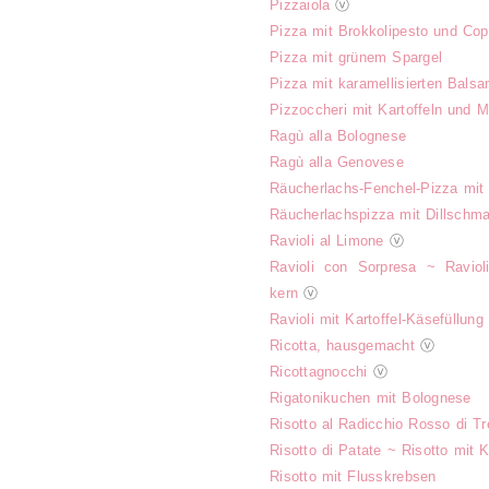
Pizzaiola
ⓥ
Pizza mit Brokkolipesto und Co
Pizza mit grünem Spargel
Pizza mit karamellisierten Bals
Pizzoccheri mit Kartoffeln und 
Ragù alla Bolognese
Ragù alla Genovese
Räucherlachs-Fenchel-Pizza mit
Räucherlachspizza mit Dillschm
Ravioli al Limone
ⓥ
Ravioli con Sorpresa ~ Ravioli
kern
ⓥ
Ravioli mit Kartoffel-Käsefüllung
Ricotta, hausgemacht
ⓥ
Ricottagnocchi
ⓥ
Rigatonikuchen mit Bolognese
Risotto al Radicchio Rosso di Tr
Risotto di Patate ~ Risotto mit 
Risotto mit Flusskrebsen