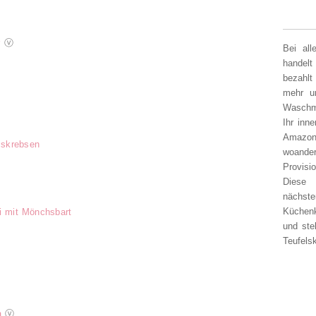
r
ⓥ
Bei al
handelt
bezahlt
mehr un
Waschm
Ihr inn
Amazon
usskrebsen
woander
Provisi
Diese 
nächst
Küchen
ti mit Mönchsbart
und ste
Teufelsk
a
ⓥ