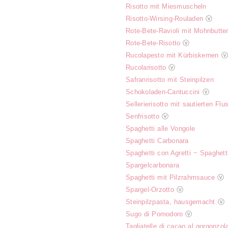
Risotto mit Miesmuscheln
Risotto-Wirsing-Rouladen
ⓥ
Rote-Bete-Ravioli mit Mohnbutte
Rote-Bete-Risotto
ⓥ
Rucolapesto mit Kürbiskernen
ⓥ
Rucolarisotto
ⓥ
Safranrisotto mit Steinpilzen
Schokoladen-Cantuccini
ⓥ
Sellerierisotto mit sautierten Fl
Senfrisotto
ⓥ
Spaghetti alle Vongole
Spaghetti Carbonara
Spaghetti con Agretti ~ Spaghet
Spargelcarbonara
Spaghetti mit Pilzrahmsauce
ⓥ
Spargel-Orzotto
ⓥ
Steinpilzpasta, hausgemacht
ⓥ
Sugo di Pomodoro
ⓥ
Tagliatelle di cacao al gorgonzol