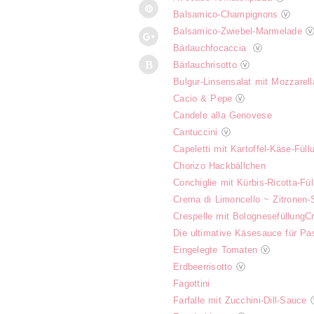
Balsamico-Champignons
ⓥ
Balsamico-Zwiebel-Marmelade
Bärlauchfocaccia
ⓥ
Bärlauchrisotto
ⓥ
Bulgur-Linsensalat mit Mozzarell
Cacio & Pepe
ⓥ
Candele alla Genovese
Cantuccini
ⓥ
Capeletti mit Kartoffel-Käse-Füll
Chorizo Hackbällchen
Conchiglie mit Kürbis-Ricotta-Fül
Crema di Limoncello ~ Zitronen-
Crespelle mit Bolognesefüllung
Cr
Die ultimative Käsesauce für Pa
Eingelegte Tomaten
ⓥ
Erdbeerrisotto
ⓥ
Fagottini
Farfalle mit Zucchini-Dill-Sauce