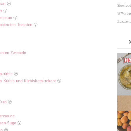
ian
ⓥ
Slowfoo
er
ⓥ
WWF Fis
armesan
ⓥ
Zusatzsto
trockneten Tomaten
ⓥ
 roten Zwiebeln
nkürbis
ⓥ
m Kürbis und Kürbiskernkrokant
ⓥ
Curd
ⓥ
tensauce
aten-Sugo
ⓥ
en
ⓥ