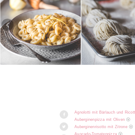
Pasta al Limone
Hausgemachte Rame
Agnolotti mit Bärlauch und Ricot
Auberginenpizza mit Oliven
ⓥ
Auberginenrisotto mit Zitrone
ⓥ
Avocado-Tomatenpizza
ⓥ