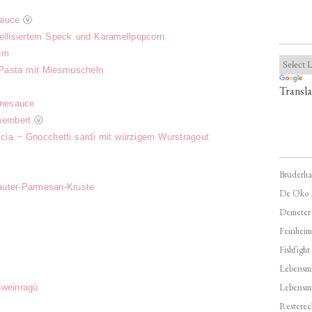
Sauce
ⓥ
mellisiertem Speck und Karamellpopcorn
um
 Pasta mit Miesmuscheln
Transla
hnesauce
membert
ⓥ
iccia ~ Gnocc
hetti sardi mit würzigem Wurstragout
Bruderha
äuter-Parmesan-Kruste
De Öko 
Demeter
Feinheim
Fishfight
Lebensmit
Lebensm
hweinragù
Resterec