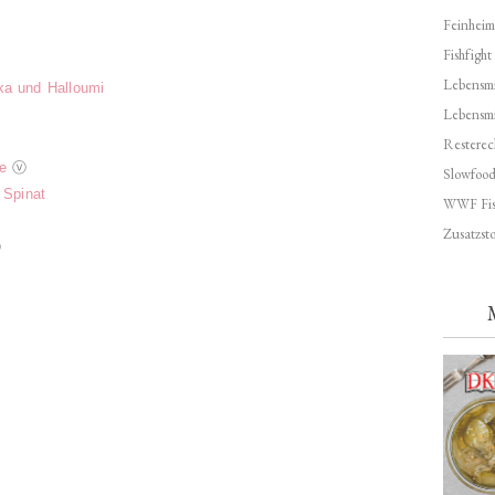
Feinheim
Fishfight
Lebensmit
ika und Halloumi
Lebensm
Resterec
e
ⓥ
Slowfoo
 Spinat
WWF Fis
Zusatzsto
ⓥ