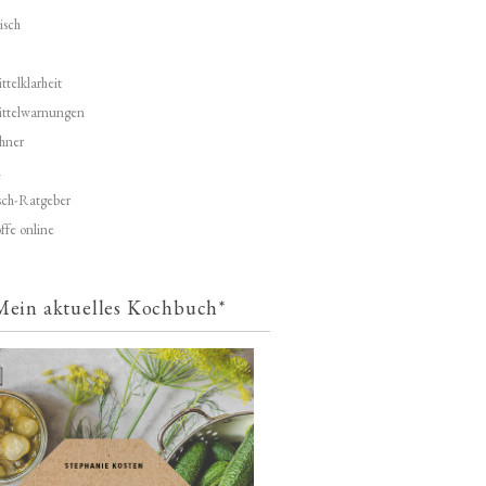
isch
telklarheit
ittelwarnungen
hner
d
ch-Ratgeber
ffe online
Mein aktuelles Kochbuch*