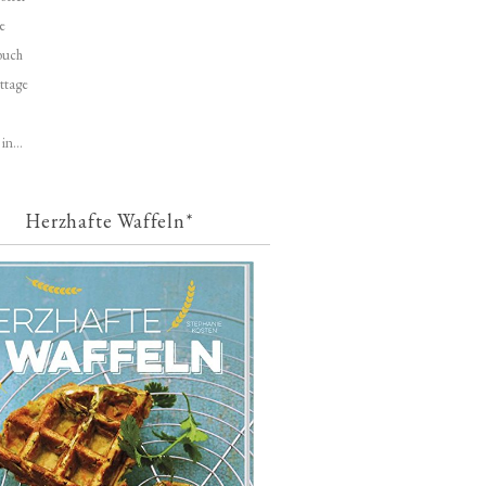
e
buch
ttage
in...
Herzhafte Waffeln*