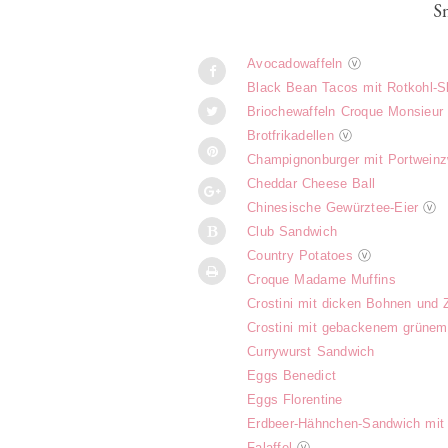
S
Avocadowaffeln
ⓥ
Black Bean Tacos mit Rotkohl-S
Briochewaffeln Croque Monsieur
Brotfrikadellen
ⓥ
Champignonburger mit Portweinz
Cheddar Cheese Ball
Chinesische Gewürztee-Eier
ⓥ
Club Sandwich
Country Potatoes
ⓥ
Croque Madame Muffins
Crostini mit dicken Bohnen und 
Crostini mit gebackenem grünem
Currywurst Sandwich
Eggs Benedict
Eggs Florentine
Erdbeer-Hähnchen-Sandwich mit 
Falaffel
ⓥ