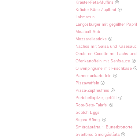
Kräuter-Feta-Muffins
ⓥ
Kräuter-Käse-Zupfbrot
ⓥ
Lahmacun
Lángosburger mit gegrillter Papr
Meatball Sub
Mozzarellasticks
ⓥ
Nachos mit Salsa und Käsesauc
Oeufs en Cocotte mit Lachs und
Ofenkartoffeln mit Senfsauce
ⓥ
Olivenpinguine mit Frischkäse
Parmesankartoffeln
ⓥ
Pizzawaffeln
ⓥ
Pizza-Zupfmuffins
ⓥ
Portobellopilze, gefüllt
ⓥ
Rote-Bete-Falafel
ⓥ
Scotch Eggs
Sigara Böregi
ⓥ
Smörgåstårta ~ Butterbrottorte
Svartbröd Smörgåstårta
ⓥ