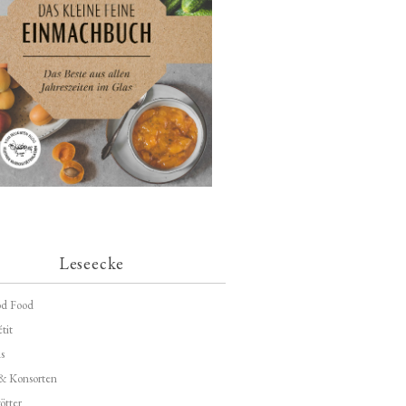
Leseecke
d Food
tit
s
 & Konsorten
ötter