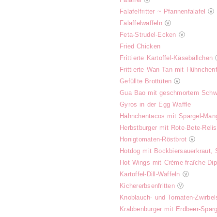
Falafelfritter ~ Pfannenfalafel
ⓥ
Falaffelwaffeln
ⓥ
Feta-Strudel-Ecken
ⓥ
Fried Chicken
Frittierte Kartoffel-Käsebällchen
Frittierte Wan Tan mit Hühnchenf
Gefüllte Brottüten
ⓥ
Gua Bao mit geschmortem Schw
Gyros in der Egg Waffle
Hähnchentacos mit Spargel-Man
Herbstburger mit Rote-Bete-Rel
Honigtomaten-Röstbrot
ⓥ
Hotdog mit Bockbiersauerkraut,
Hot Wings mit Crème-fraîche-Di
Kartoffel-Dill-Waffeln
ⓥ
Kichererbsenfritten
ⓥ
Knoblauch- und Tomaten-Zwirbel
Krabbenburger mit Erdbeer-Sparg