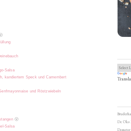
ⓥ
üllung
einebauch
go-Salsa
ish, kandiertem Speck und Camembert
Transla
 Senfmayonnaise und Röstzwiebeln
p
Bruderha
stangen
ⓥ
De Öko 
el-Salsa
Demeter