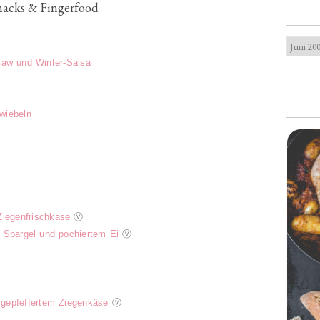
nacks & Fingerfood
law und Winter-Salsa
wiebeln
Ziegenfrischkäse
ⓥ
 Spargel und pochiertem Ei
ⓥ
gepfeffertem Ziegenkäse
ⓥ