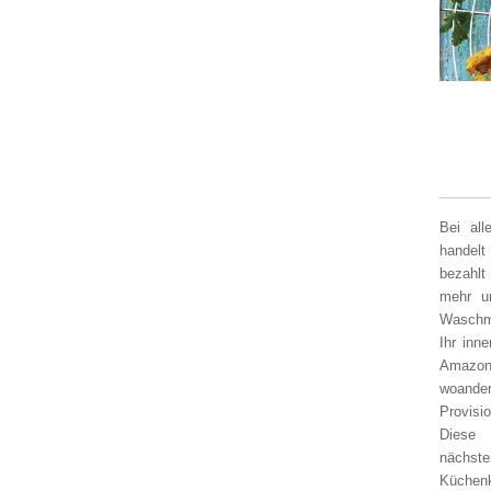
Bei al
handelt
bezahlt
mehr un
Waschm
Ihr inn
Amazon
woander
Provisi
Diese 
nächst
Küchen