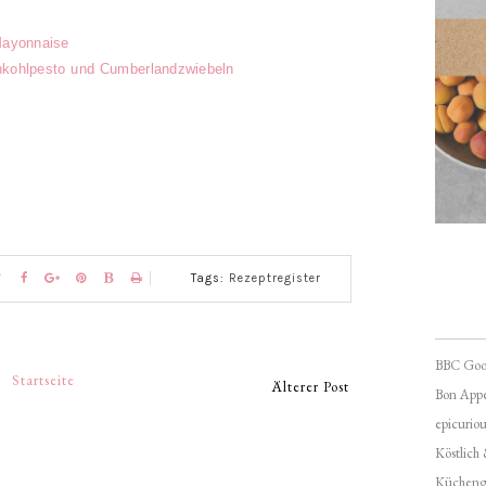
Mayonnaise
nkohlpesto und Cumberlandzwiebeln
Tags:
Rezeptregister
BBC Goo
Startseite
Älterer Post
Bon Appé
epicuriou
Köstlich
Kücheng