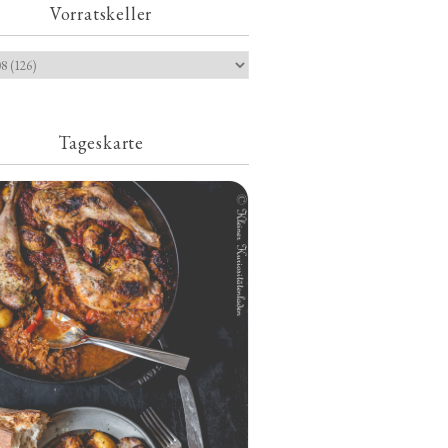
Vorratskeller
Tageskarte
Geschmorte Hähnchenschenkel auf
Paprikakraut und kleinen Kartoffeln