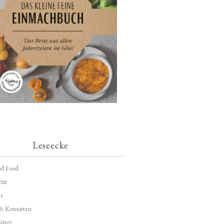
Leseecke
d Food
tit
s
 & Konsorten
ötter