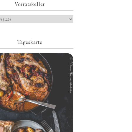
Vorratskeller
Tageskarte
Geschmorte Hähnchenschenkel auf
Paprikakraut und kleinen Kartoffeln