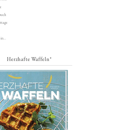
e
buch
ttage
in...
Herzhafte Waffeln*