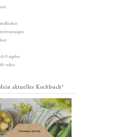
isch
telklarheit
ittelwarnungen
hner
d
ch-Ratgeber
ffe online
Mein aktuelles Kochbuch*