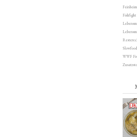
Feinheim
Fishfight
Lebensmit
Lebensm
Resterec
Slowfoo
WWF Fis
Zusatzsto