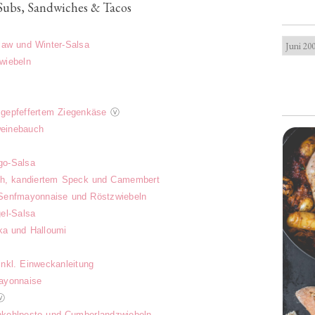
Subs, Sandwiches & Tacos
law und Winter-Salsa
wiebeln
gepfeffertem Ziegenkäse
ⓥ
einebauch
go-Salsa
ish, kandiertem Speck und Camembert
 Senfmayonnaise und Röstzwiebeln
el-Salsa
ika und Halloumi
nkl. Einweckanleitung
ayonnaise
ⓥ
nkohlpesto und Cumberlandzwiebeln