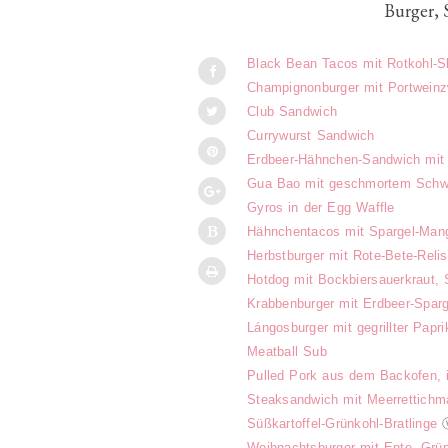
Burger, 
Black Bean Tacos mit Rotkohl-S
Champignonburger mit Portweinz
Club Sandwich
Currywurst Sandwich
Erdbeer-Hähnchen-Sandwich mit 
Gua Bao mit geschmortem Schw
Gyros in der Egg Waffle
Hähnchentacos mit Spargel-Man
Herbstburger mit Rote-Bete-Rel
Hotdog mit Bockbiersauerkraut,
Krabbenburger mit Erdbeer-Sparg
Lángosburger mit gegrillter Papr
Meatball Sub
Pulled Pork aus dem Backofen, i
Steaksandwich mit Meerrettichm
Süßkartoffel-Grünkohl-Bratlinge
Weihnachtsburger mit Ente, Grü