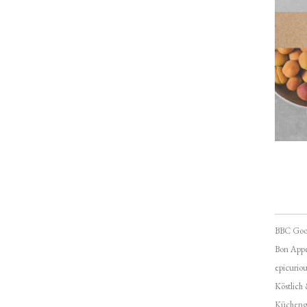
BBC Goo
Bon Appé
epicuriou
Köstlich
Kücheng