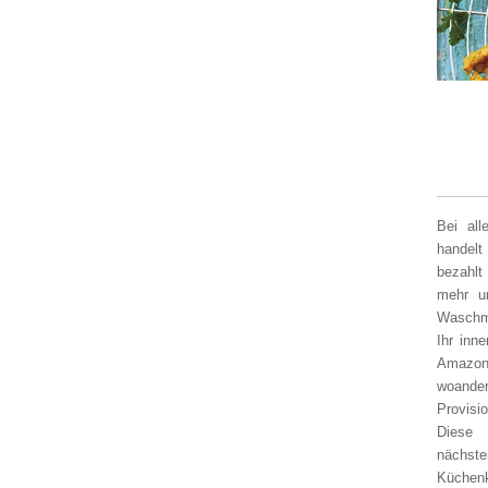
Bei al
handelt
bezahlt
mehr un
Waschm
Ihr inn
Amazon
woander
Provisi
Diese 
nächst
Küchen