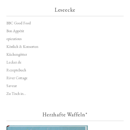
Leseecke
BBC Good Food
Bon Appétit
epicurious
Köstlich & Konsorten
Küchengötter
Lecker.de
Rezeptebuch
River Cottage
Saveur
Zu Tisch in...
Herzhafte Waffeln*