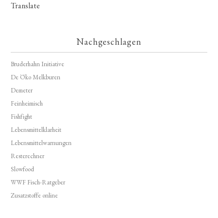
Translate
Nachgeschlagen
Bruderhahn Initiative
De Öko Melkburen
Demeter
Feinheimisch
Fishfight
Lebensmittelklarheit
Lebensmittelwarnungen
Resterechner
Slowfood
WWF Fisch-Ratgeber
Zusatzstoffe online