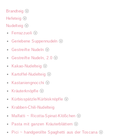
Brandteig
ⓥ
Hefeteig
ⓥ
Nudelteig
ⓥ
Ferrazzuoli
ⓥ
Geriebene Suppennudeln
ⓥ
Gestreifte Nudeln
ⓥ
Gestreifte Nudeln, 2.0
ⓥ
Kakao-Nudelteig
ⓥ
Kartoffel-Nudelteig
ⓥ
Kastaniengnocchi
ⓥ
Kräuterknöpfle
ⓥ
Kürbisspätzle/Kürbisknöpfle
ⓥ
Krabben-Chili-Nudelteig
Malfatti ~ Ricotta-Spinat-Klößchen
ⓥ
Pasta mit ganzen Kräuterblättern
ⓥ
Pici ~ handgerollte Spaghetti aus der Toscana
ⓥ