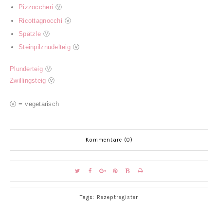
Pizzoccheri
ⓥ
Ricottagnocchi
ⓥ
Spätzle
ⓥ
Steinpilznudelteig
ⓥ
Plunderteig
ⓥ
Zwillingsteig
ⓥ
ⓥ = vegetarisch
Kommentare (0)
Tags:
Rezeptregister