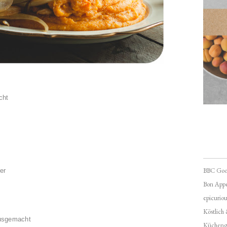
cht
BBC Goo
er
Bon Appé
epicuriou
Köstlich
usgemacht
Kücheng