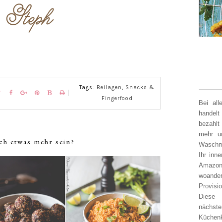
Tags:
Beilagen
,
Snacks &
Fingerfood
Bei al
handelt
bezahlt
mehr un
ch etwas mehr sein?
Waschm
Ihr inn
Amazon
woander
Provisi
Diese 
nächst
Küchen