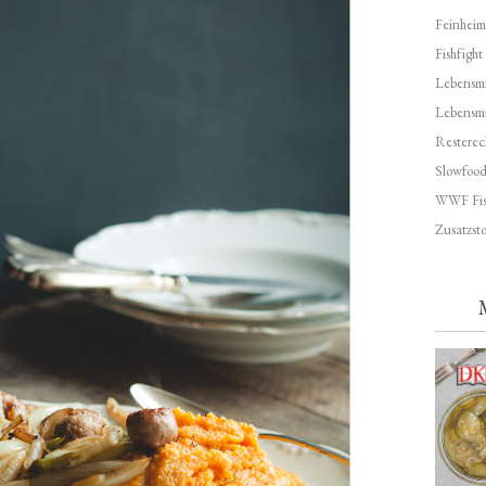
Feinheim
Fishfight
Lebensmit
Lebensm
Resterec
Slowfoo
WWF Fis
Zusatzsto