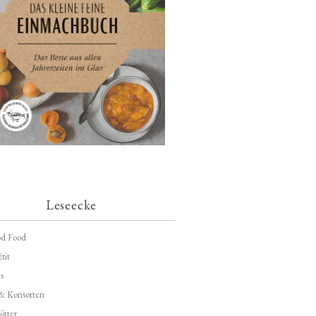
Leseecke
d Food
tit
s
 & Konsorten
ötter