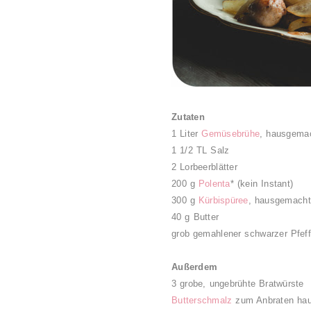
Zutaten
1 Liter
Gemüsebrühe
, hausgema
1 1/2 TL Salz
2 Lorbeerblätter
200 g
Polenta
* (kein Instant)
300 g
Kürbispüree
, hausgemacht
40 g Butter
grob gemahlener schwarzer Pfeff
Außerdem
3 grobe, ungebrühte Bratwürste
Butterschmalz
zum Anbraten ha