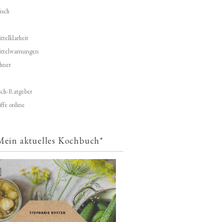
isch
telklarheit
ittelwarnungen
hner
d
ch-Ratgeber
ffe online
Mein aktuelles Kochbuch*