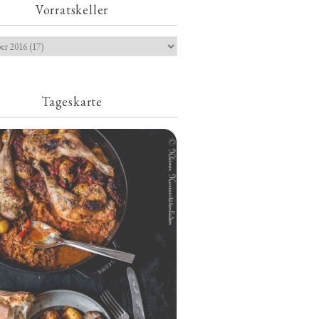
Vorratskeller
Tageskarte
Geschmorte Hähnchenschenkel auf
Paprikakraut und kleinen Kartoffeln