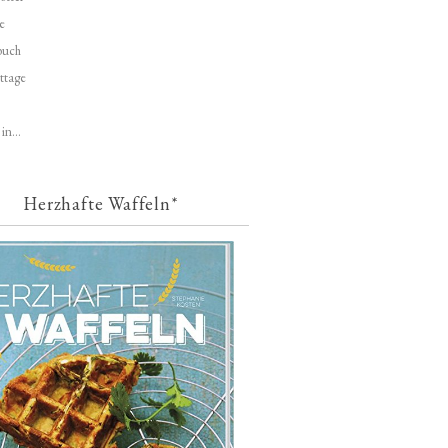
e
buch
ttage
in...
Herzhafte Waffeln*