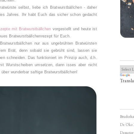
hnachten.
twürste selbst, liebe ich Bratwurstbällchen - daher
es Jahres. Ihr habt Euch das sicher schon gedacht
zepte mit Bratwurstbällchen
vorgestellt und heute ist
eues Bratwurstbällchenrezept für Euch.
Bratwurstbällchen nur aus ungebrühten Bratwürsten
em Brät, denn sobald sie gebrüht sind, lassen sie
ben schneiden. Das funktioniert im Prinzip auch, d.h.
mit Wurstscheiben umsetzen, dann isses aber nicht
s über wunderbar saftige Bratwurstbällchen!
Transla
Bruderha
De Öko 
Demeter