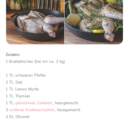
Zutaten
1 Brathähnchen (bei mir ca. 2 kg)
1 TL schwarzer Pfeffer
2 TL Salz
1 TL Lemon Myrtle
1 TL Thymian
1 TL
getrocknete Zwiebeln
, hausgemacht
3
confierte Knoblauchzehen
, hausgemacht
4 EL Olivenöl