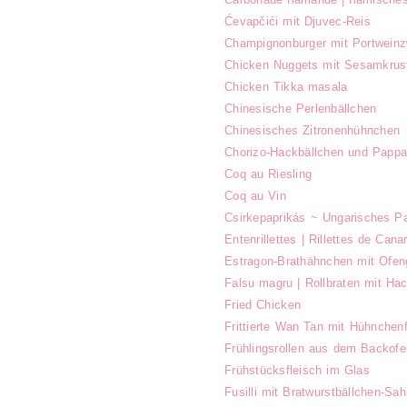
Ćevapčići mit Djuvec-Reis
Champignonburger mit Portweinz
Chicken Nuggets mit Sesamkrust
Chicken Tikka masala
Chinesische Perlenbällchen
Chinesisches Zitronenhühnchen
Chorizo-Hackbällchen und Pappar
Coq au Riesling
Coq au Vin
Csirkepaprikás ~ Ungarisches P
Entenrillettes | Rillettes de Cana
Estragon-Brathähnchen mit Ofe
Falsu magru | Rollbraten mit Hac
Fried Chicken
Frittierte Wan Tan mit Hühnchenf
Frühlingsrollen aus dem Backofe
Frühstücksfleisch im Glas
Fusilli mit Bratwurstbällchen-Sa