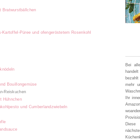
t Bratwurstbällchen
s-Kartoffel-Püree und ofengeröstetem Rosenkohl
Bei al
knödeln
handelt
bezahlt
 und Bouillongemüse
mehr un
Waschm
an-Reiskuchen
Ihr inn
it Hühnchen
Amazon
nkohlpesto und Cumberlandzwiebeln
woander
Provisi
fle
Diese 
landsauce
nächst
Küchen