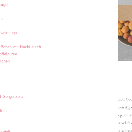
argel
ta
hweinsugo
iffchen mit Hackfleisch
offelpüree
llchen
t Gorgonzola
BBC Goo
Bon Appé
feln
epicuriou
Köstlich
Kücheng
violi