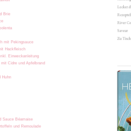
Lecker.d
d Brie
Rezepte
ce
River Co
polenta
Saveur
Zu Tisch 
ch mit Pekingsauce
mit Hackfleisch
nkl. Einweckanleitung
 mit Cidre und Apfelbrand
d Huhn
d Sauce Béarnaise
rtoffeln und Remoulade