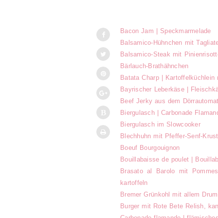
Bacon Jam | Speckmarmelade
Balsamico-Hühnchen mit Tagliate
Balsamico-Steak mit Pinienrisott
Bärlauch-Brathähnchen
Batata Charp | Kartoffelküchlein 
Bayrischer Leberkäse | Fleischk
Beef Jerky aus dem Dörrautoma
Biergulasch | Carbonade Flaman
Biergulasch im Slowcooker
Blechhuhn mit Pfeffer-Senf-Kru
Boeuf Bourgouignon
Bouillabaisse de poulet | Bouill
Brasato al Barolo mit Pommes
kartoffeln
Bremer Grünkohl mit allem Drum
Burger mit Rote Bete Relish, k
Carbonade flamande | flämisches