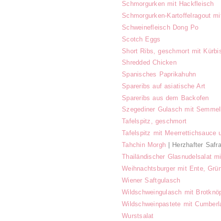
Schmorgurken mit Hackfleisch
Schmorgurken-Kartoffelragout mi
Schweinefleisch Dong Po
Scotch Eggs
Short Ribs, geschmort mit Kürbi
Shredded Chicken
Spanisches Paprikahuhn
Spareribs auf asiatische Art
Spareribs aus dem Backofen
Szegediner Gulasch mit Semmel
Tafelspitz, geschmort
Tafelspitz mit Meerrettichsauce
Tahchin Morgh
| Herzhafter Safr
Thailändischer Glasnudelsalat m
Weihnachtsburger mit Ente, Grü
Wiener Saftgulasch
Wildschweingulasch mit Brotknöp
Wildschweinpastete mit Cumber
Wurstsalat