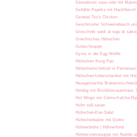
Gänsebrust sous-vide mit Maron
Gefüllte Paprika mit Hackfleisch
General Tso's Chicken
Geschmorter Schweinebauch und
Gnocchetti sardi al ragù di sals
Griechisches Hähnchen
Gulaschsuppe
Gyros in der Egg Waffle
Hähnchen Kung Pao
Hähnchenschnitzel in Parmesan
Hähnchen-Unterschenkel mit Hon
Hausgemachte Bratwurstschnec
Hotdog mit Bockbiersauerkraut,
Hot Wings mit Crème-fraîche-Di
Huhn süß-sauer
Hühnchen-Eier-Salat
Hühnchentajine mit Quitte
Hühnerbrühe | Hühnerfond
Hühnercremesuppe mit Nudeln 