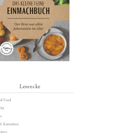
Leseecke
d Food
tit
s
 & Konsorten
ötter