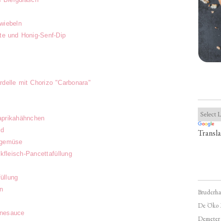
wiebeln
e und Honig-Senf-Dip
delle mit Chorizo "Carbonara"
aprikahähnchen
rd
Transla
ngemüse
kfleisch-Pancettafüllung
üllung
n
Bruderha
De Öko 
hnesauce
Demeter