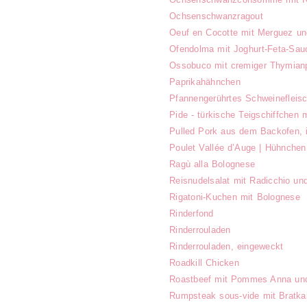
Ochsenschwanzragout
Oeuf en Cocotte mit Merguez un
Ofendolma mit Joghurt-Feta-Sau
Ossobuco mit cremiger Thymian
Paprikahähnchen
Pfannengerührtes Schweinefleis
Pide - türkische Teigschiffchen 
Pulled Pork aus dem Backofen, i
Poulet Vallée d’Auge | Hühnchen
Ragù alla Bolognese
Reisnudelsalat mit Radicchio un
Rigatoni-Kuchen mit Bolognese
Rinderfond
Rinderrouladen
Rinderrouladen, eingeweckt
Roadkill Chicken
Roastbeef mit Pommes Anna un
Rumpsteak sous-vide mit Bratka