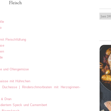
Fleisch
lle
o
mit Fleischfüllung
äse
ten
de
ste und Ofengemüse
abaisse mit Hühnchen
 Duchesse | Rinderschmorbraten mit Herzoginnen-
 & Dran
andiertem Speck und Camembert
 Biergulasch