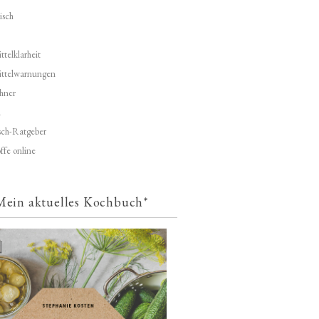
isch
telklarheit
ittelwarnungen
hner
d
ch-Ratgeber
ffe online
Mein aktuelles Kochbuch*