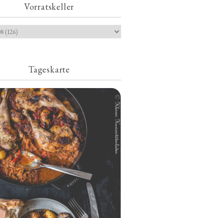
Vorratskeller
Tageskarte
Geschmorte Hähnchenschenkel auf
Paprikakraut und kleinen Kartoffeln