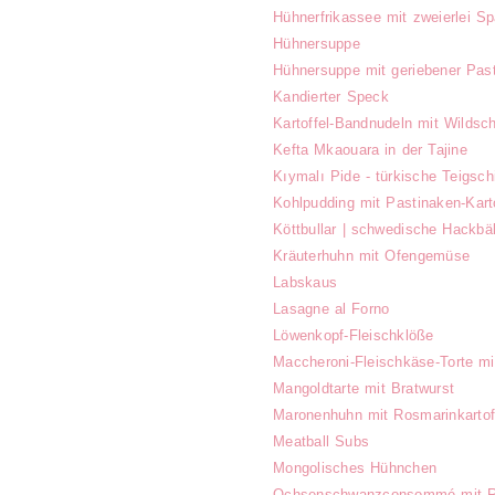
Hühnerfrikassee mit zweierlei Sp
Hühnersuppe
Hühnersuppe mit geriebener Pas
Kandierter Speck
Kartoffel-Bandnudeln mit Wildsc
Kefta Mkaouara in der Tajine
Kıymalı Pide - türkische Teigsch
Kohlpudding mit Pastinaken-Kart
Köttbullar | schwedische Hackbä
Kräuterhuhn mit Ofengemüse
Labskaus
Lasagne al Forno
Löwenkopf-Fleischklöße
Maccheroni-Fleischkäse-Torte mi
Mangoldtarte mit Bratwurst
Maronenhuhn mit Rosmarinkartof
Meatball Subs
Mongolisches Hühnchen
Ochsenschwanzconsommé mit Ra