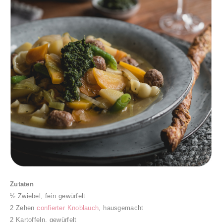
Zutaten
½ Zwiebel, fein gewürfelt
2 Zehen
confierter Knoblauch
, hausgemacht
2 Kartoffeln, gewürfelt