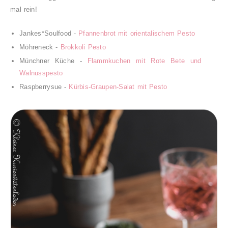
mal rein!
Jankes*Soulfood -
Pfannenbrot mit orientalischem Pesto
Möhreneck -
Brokkoli Pesto
Münchner Küche -
Flammkuchen mit Rote Bete und
Walnusspesto
Raspberrysue -
Kürbis-Graupen-Salat mit Pesto