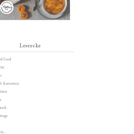
Leseecke
d Food
tit
s
 & Konsorten
ötter
e
buch
ttage
in...