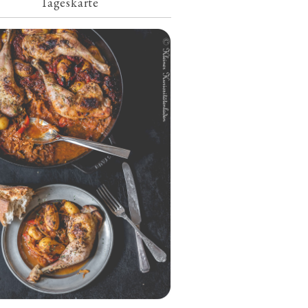
Tageskarte
Geschmorte Hähnchenschenkel auf
Paprikakraut und kleinen Kartoffeln