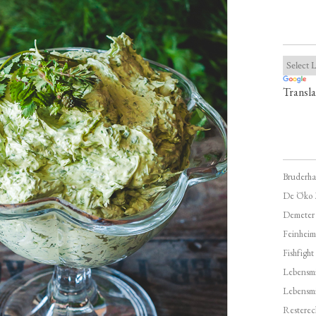
Transla
Bruderha
De Öko 
Demeter
Feinheim
Fishfight
Lebensmit
Lebensm
Resterec