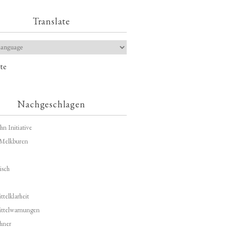
Translate
te
Nachgeschlagen
hn Initiative
Melkburen
isch
telklarheit
ittelwarnungen
hner