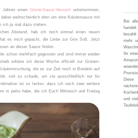
en Jahren einen
Grüne-Sauce-Versuch
unternommen,
h dabei wahrscheinlich eher um eine Kräutersauce mit
Bei al
n ich ja mal dazu stehen.
handelt
lichen Abstand, hab ich noch einmal einen neuen
bezahlt
at es mich gepackt, die Liebe zur Grie Soß. Jetzt
mehr un
essen an dieser Sauce finden.
Waschm
Ihr inn
eile schon mehrfach gegessen und sind immer wieder
Amazon
halb erkläre ich diese Woche offiziell zur Grünen-
woander
Kräutermischung, die es zur Zeit noch in Bündeln auf
Provisi
t, viel zu schade, um sie ausschließlich nur für
Diese 
ination ist so lecker, dass ich noch zwei weitere
nächst
n in petto habe, die ich Euch Mittwoch und Freitag
Küchen
und ste
Teufelsk