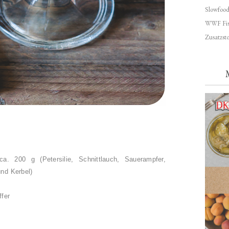
Slowfoo
WWF Fis
Zusatzsto
, ca. 200 g
(Petersilie, Schnittlauch, Sauerampfer,
und Kerbel)
ffer