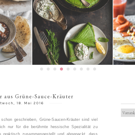
Spinatpfannkuchen mit
Frühstück
on Carne
Kräuterquark
Mergue
r aus Grüne-Sauce-Kräuter
ttwoch, 18. Mai 2016
 schon geschrieben, Grüne-Saucen-Kräuter sind viel
ich nur für die berühmte hessische Spezialität zu
o praktisch zusammengestellt und abgepackt, dass