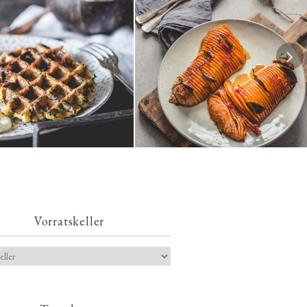
s-Kartoffelwaffeln mit
Karamellisierter Hasselback-
z, Spinat und Feta
Butternutkürbis
Vorratskeller