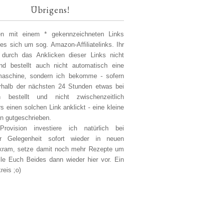
Übrigens!
len mit einem * gekennzeichneten Links
 es sich um sog. Amazon-Affiliatelinks. Ihr
 durch das Anklicken dieser Links nicht
d bestellt auch nicht automatisch eine
aschine, sondern ich bekomme - sofern
erhalb der nächsten 24 Stunden etwas bei
 bestellt und nicht zwischenzeitlich
s einen solchen Link anklickt - eine kleine
on gutgeschrieben.
Provision investiere ich natürlich bei
er Gelegenheit sofort wieder in neuen
kram, setze damit noch mehr Rezepte um
lle Euch Beides dann wieder hier vor. Ein
reis ;o)