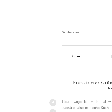
*Affiliatelink
Kommentare (5)
Frankfurter Grün
Mo
H
eute wage ich mich mal wi
auswärts, also exotische Küche 