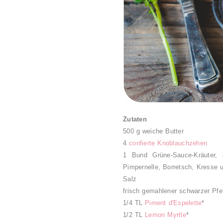
Zutaten
500 g weiche Butter
4
confierte Knoblauchzehen
1 Bund Grüne-Sauce-Kräuter
Pimpernelle, Borretsch, Kresse 
Salz
frisch gemahlener schwarzer Pfe
1/4 TL
Piment d'Espelette
*
1/2 TL
Lemon Myrtle
*