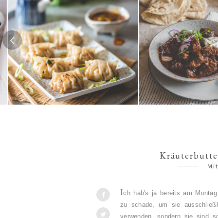
Gedämpfte Jiaozi mit
Schweinefleischfüllung | 餃子 / 饺
Texanisches Chili c
子
Kräuterbutte
Mi
I
ch hab's ja bereits am Montag
zu schade, um sie ausschließl
verwenden, sondern sie sind s