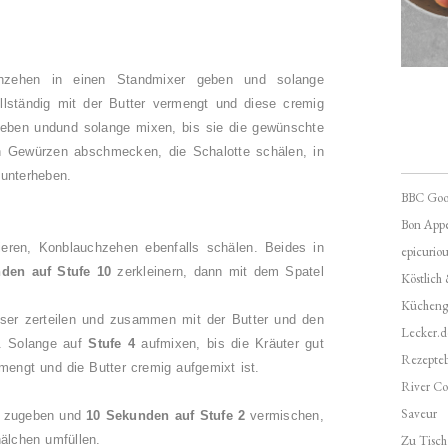
hzehen in einen Standmixer geben und solange
llständig mit der Butter vermengt und diese cremig
geben undund solange mixen, bis sie die gewünschte
n Gewürzen abschmecken, die Schalotte schälen, in
 unterheben.
BBC Goo
Bon Appé
ieren, Konblauchzehen ebenfalls schälen. Beides in
epicuriou
den auf Stufe 10
zerkleinern, dann mit dem Spatel
Köstlich
Kücheng
ser zerteilen und zusammen mit der Butter und den
Lecker.d
. Solange auf
Stufe 4
aufmixen, bis die Kräuter gut
Rezepte
ermengt und die Butter cremig aufgemixt ist.
River Co
Saveur
l zugeben und
10 Sekunden auf Stufe 2
vermischen,
hälchen umfüllen.
Zu Tisch 