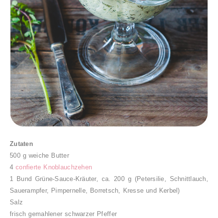
Zutaten
500 g weiche Butter
4
confierte Knoblauchzehen
1 Bund Grüne-Sauce-Kräuter, ca. 200 g
(Petersilie, Schnittlauch,
Sauerampfer, Pimpernelle, Borretsch, Kresse und Kerbel)
Salz
frisch gemahlener schwarzer Pfeffer