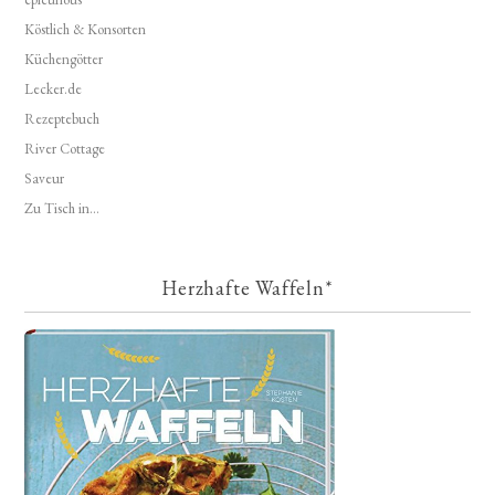
Köstlich & Konsorten
Küchengötter
Lecker.de
Rezeptebuch
River Cottage
Saveur
Zu Tisch in...
Herzhafte Waffeln*