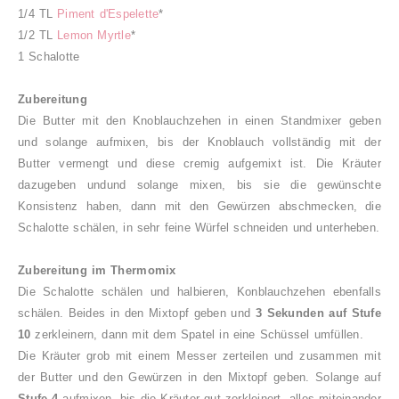
1/4 TL
Piment d'Espelette
*
1/2 TL
Lemon Myrtle
*
1 Schalotte
Zubereitung
Die Butter mit den Knoblauchzehen in einen Standmixer geben
und solange aufmixen, bis der Knoblauch vollständig mit der
Butter vermengt und diese cremig aufgemixt ist. Die Kräuter
dazugeben undund solange mixen, bis sie die gewünschte
Konsistenz haben, dann mit den Gewürzen abschmecken, die
Schalotte schälen, in sehr feine Würfel schneiden und unterheben.
Zubereitung im Thermomix
Die Schalotte schälen und halbieren, Konblauchzehen ebenfalls
schälen. Beides in den Mixtopf geben und
3 Sekunden auf Stufe
10
zerkleinern, dann mit dem Spatel in eine Schüssel umfüllen.
Die Kräuter grob mit einem Messer zerteilen und zusammen mit
der Butter und den Gewürzen in den Mixtopf geben. Solange auf
Stufe 4
aufmixen, bis die Kräuter gut zerkleinert, alles miteinander