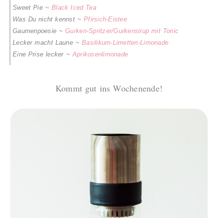
Sweet Pie ~
Black Iced Tea
Was Du nicht kennst ~
Pfirsich-Eistee
Gaumenpoesie ~
Gurken-Spritzer/Gurkensirup mit Tonic
Lecker macht Laune ~
Basilikum
-
Limetten
-Limonade
Eine Prise lecker ~
Aprikosenlimonade
Kommt gut ins Wochenende!