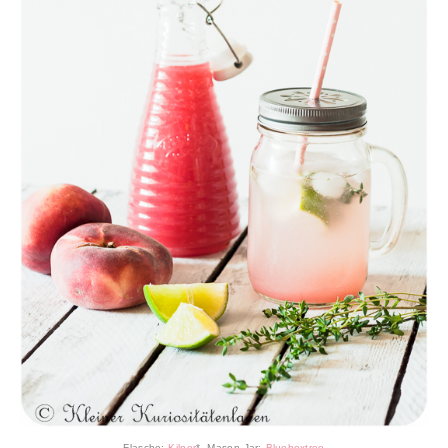
Flasche:
Kilner
*, Mason Jar:
Blueboxtree