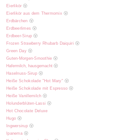
Eierlikör
ⓥ
Eierlikör aus dem Thermomix
ⓥ
Erdbärchen
ⓥ
Erdbeerlimes
ⓥ
Erdbeer-Sirup
ⓥ
Frozen Strawberry Rhubarb Daiquiri
ⓥ
Green Day
ⓥ
Guten-Morgen-Smoothie
ⓥ
Hafermilch, hausgemacht
ⓥ
Haselnuss-Sirup
ⓥ
Heiße Schokolade "Hot Mary"
ⓥ
Heiße Schokolade mit Espresso
ⓥ
Heiße Vanillemilch
ⓥ
Holunderblüten-Lassi
ⓥ
Hot Chocolate Deluxe
Hugo
ⓥ
Ingwersirup
ⓥ
Ipanema
ⓥ