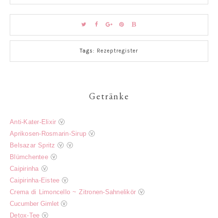
Tags:
Rezeptregister
Getränke
Anti-Kater-Elixir
ⓥ
Aprikosen-Rosmarin-Sirup
ⓥ
Belsazar Spritz
ⓥ
ⓥ
Blümchentee
ⓥ
Caipirinha
ⓥ
Caipirinha-Eistee
ⓥ
Crema di Limoncello ~ Zitronen-Sahnelikör
ⓥ
Cucumber Gimlet
ⓥ
Detox-Tee
ⓥ