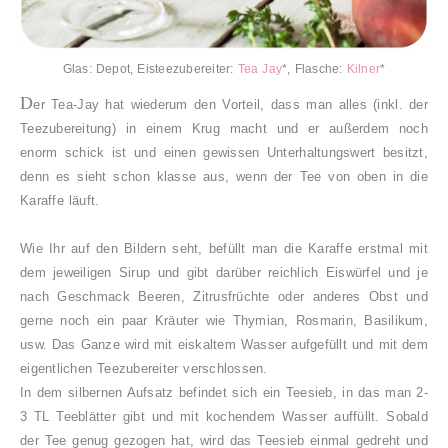
Glas: Depot, Eisteezubereiter:
Tea Jay
*, Flasche:
Kilner
*
D
er Tea-Jay hat wiederum den Vorteil, dass man alles (inkl. der
Teezubereitung) in einem Krug macht und er außerdem noch
enorm schick ist und einen gewissen Unterhaltungswert besitzt,
denn es sieht schon klasse aus, wenn der Tee von oben in die
Karaffe läuft.
Wie Ihr auf den Bildern seht, befüllt man die Karaffe erstmal mit
dem jeweiligen Sirup und gibt darüber reichlich Eiswürfel und je
nach Geschmack Beeren, Zitrusfrüchte oder anderes Obst und
gerne noch ein paar Kräuter wie Thymian, Rosmarin, Basilikum,
usw. Das Ganze wird mit eiskaltem Wasser aufgefüllt und mit dem
eigentlichen Teezubereiter verschlossen.
In dem silbernen Aufsatz befindet sich ein Teesieb, in das man 2-
3 TL Teeblätter gibt und mit kochendem Wasser auffüllt. Sobald
der Tee genug gezogen hat, wird das Teesieb einmal gedreht und