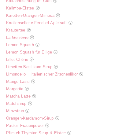
Kakaomischung im Glas
ⓥ
Kalimba-Eistee
ⓥ
Karotten-Orangen-Mimosa
ⓥ
Knollensellerie-Fenchel-Apfelsaft
ⓥ
Kräutertee
ⓥ
La Genièvre
ⓥ
Lemon Squash
ⓥ
Lemon Squash für Eilige
ⓥ
Lillet Chérie
ⓥ
Limetten-Basilikum-Sirup
ⓥ
Limoncello ~ italienischer Zitronenlikör
ⓥ
Mango Lassi
ⓥ
Margarita
ⓥ
Matcha Latte
ⓥ
Matchsirup
ⓥ
Minzsirup
ⓥ
Orangen-Kardamom-Sirup
ⓥ
Paules Frauenpower
ⓥ
Pfirsich-Thymian-Sirup & Eistee
ⓥ