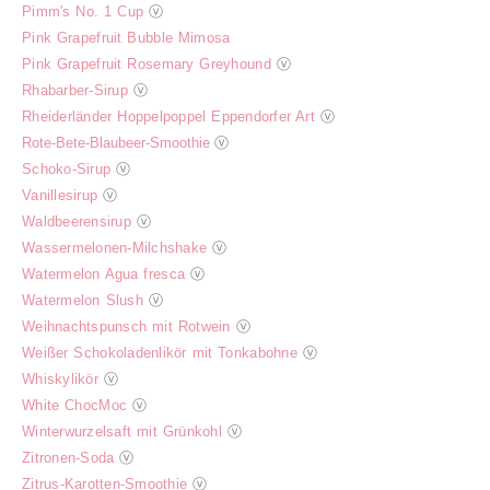
Pimm's No. 1 Cup
ⓥ
Pink Grapefruit Bubble Mimosa
Pink Grapefruit Rosemary Greyhound
ⓥ
Rhabarber-Sirup
ⓥ
Rheiderländer Hoppelpoppel Eppendorfer Art
ⓥ
Rote-Bete-Blaubeer-Smoothie
ⓥ
Schoko-Sirup
ⓥ
Vanillesirup
ⓥ
Waldbeerensirup
ⓥ
Wassermelonen-Milchshake
ⓥ
Watermelon Agua fresca
ⓥ
Watermelon Slush
ⓥ
Weihnachtspunsch mit Rotwein
ⓥ
Weißer Schokoladenlikör mit Tonkabohne
ⓥ
Whiskylikör
ⓥ
White ChocMoc
ⓥ
Winterwurzelsaft mit Grünkohl
ⓥ
Zitronen-Soda
ⓥ
Zitrus-Karotten-Smoothie
ⓥ