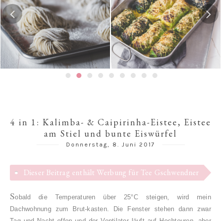
Gedämpfte Jiaozi mit
Risotto-Wirsing-Rouladen
Schweinefleischfüllung | 
子 / 饺子
4 in 1: Kalimba- & Caipirinha-Eistee, Eistee
am Stiel und bunte Eiswürfel
Donnerstag, 8. Juni 2017
Dieser Beitrag enthält Werbung für Tee Gschwendner
S
obald die Temperaturen über 25°C steigen, wird mein
Dachwohnung zum Brut-kasten. Die Fenster stehen dann zwar
Tag und Nacht offen und der Ventilator läuft auf Hochtouren, aber