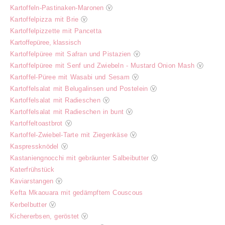
Kartoffeln-Pastinaken-Maronen
ⓥ
Kartoffelpizza mit Brie
ⓥ
Kartoffelpizzette mit Pancetta
Kartoffepüree, klassisch
Kartoffelpüree mit Safran und Pistazien
ⓥ
Kartoffelpüree mit Senf und Zwiebeln - Mustard Onion Mash
ⓥ
Kartoffel-Püree mit Wasabi und Sesam
ⓥ
Kartoffelsalat mit Belugalinsen und Postelein
ⓥ
Kartoffelsalat mit Radieschen
ⓥ
Kartoffelsalat mit Radieschen in bunt
ⓥ
Kartoffeltoastbrot
ⓥ
Kartoffel-Zwiebel-Tarte mit Ziegenkäse
ⓥ
Kaspressknödel
ⓥ
Kastaniengnocchi mit gebräunter Salbeibutter
ⓥ
Katerfrühstück
Kaviarstangen
ⓥ
Kefta Mkaouara mit gedämpftem Couscous
Kerbelbutter
ⓥ
Kichererbsen, geröstet
ⓥ