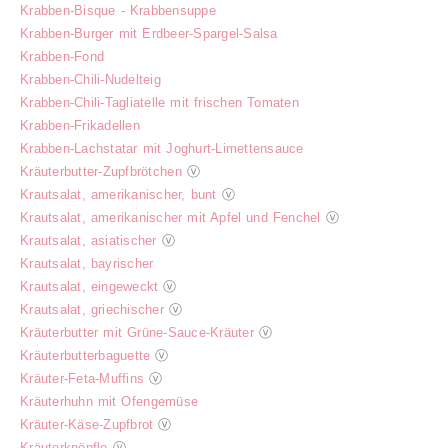
Krabben-Bisque - Krabbensuppe
Krabben-Burger mit Erdbeer-Spargel-Salsa
Krabben-Fond
Krabben-Chili-Nudelteig
Krabben-Chili-Tagliatelle mit frischen Tomaten
Krabben-Frikadellen
Krabben-Lachstatar mit Joghurt-Limettensauce
Kräuterbutter-Zupfbrötchen
ⓥ
Krautsalat, amerikanischer, bunt
ⓥ
Krautsalat, amerikanischer mit Apfel und Fenchel
ⓥ
Krautsalat, asiatischer
ⓥ
Krautsalat, bayrischer
Krautsalat, eingeweckt
ⓥ
Krautsalat, griechischer
ⓥ
Kräuterbutter mit Grüne-Sauce-Kräuter
ⓥ
Kräuterbutterbaguette
ⓥ
Kräuter-Feta-Muffins
ⓥ
Kräuterhuhn mit Ofengemüse
Kräuter-Käse-Zupfbrot
ⓥ
Kräuterknöpfle
ⓥ