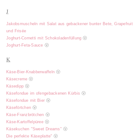
J
Jakobsmuscheln mit Salat aus gebackener bunter Bete, Grapefruit
und Frisée
Joghurt-Cornetti mit Schokoladenfüllung
ⓥ
Joghurt-Feta-Sauce
ⓥ
K
Käse-Bier-Knabberwaffeln
ⓥ
Käsecreme
ⓥ
Käsedipp
ⓥ
Käsefondue im ofengebackenen Kürbis
ⓥ
Käsefondue mit Bier
ⓥ
Käseförtchen
ⓥ
Käse-Franzbrötchen
ⓥ
Käse-Kartoffelpüree
ⓥ
Käsekuchen "Sweet Dreams"
ⓥ
Die perfekte Käseplatte"
ⓥ