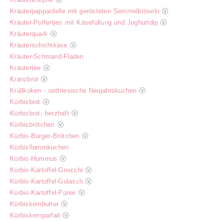
Kräuterpappardelle mit gerösteten Semmelbröseln
ⓥ
Kräuter-Poffertjes mit Käsefüllung und Joghurtdip
ⓥ
Kräuterquark
ⓥ
Kräuterschichtkäse
ⓥ
Kräuter-Schmand-Fladen
Kräutertee
ⓥ
Kranzbrot
ⓥ
Krüllkoken - ostfriesische Neujahrskuchen
ⓥ
Kürbisbrot
ⓥ
Kürbisbrot, herzhaft
ⓥ
Kürbisbrötchen
ⓥ
Kürbis-Burger-Brötchen
ⓥ
Kürbisflammkuchen
Kürbis-Hummus
ⓥ
Kürbis-Kartoffel-Gnocchi
ⓥ
Kürbis-Kartoffel-Gulasch
ⓥ
Kürbis-Kartoffel-Püree
ⓥ
Kürbiskernbutter
ⓥ
Kürbiskernparfait
ⓥ