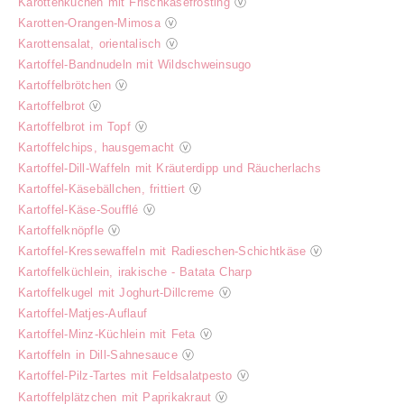
Karottenkuchen mit Frischkäsefrosting
ⓥ
Karotten-Orangen-Mimosa
ⓥ
Karottensalat, orientalisch
ⓥ
Kartoffel-Bandnudeln mit Wildschweinsugo
Kartoffelbrötchen
ⓥ
Kartoffelbrot
ⓥ
Kartoffelbrot im Topf
ⓥ
Kartoffelchips, hausgemacht
ⓥ
Kartoffel-Dill-Waffeln mit Kräuterdipp und Räucherlachs
Kartoffel-Käsebällchen, frittiert
ⓥ
Kartoffel-Käse-Soufflé
ⓥ
Kartoffelknöpfle
ⓥ
Kartoffel-Kressewaffeln mit Radieschen-Schichtkäse
ⓥ
Kartoffelküchlein, irakische - Batata Charp
Kartoffelkugel mit Joghurt-Dillcreme
ⓥ
Kartoffel-Matjes-Auflauf
Kartoffel-Minz-Küchlein mit Feta
ⓥ
Kartoffeln in Dill-Sahnesauce
ⓥ
Kartoffel-Pilz-Tartes mit Feldsalatpesto
ⓥ
Kartoffelplätzchen mit Paprikakraut
ⓥ