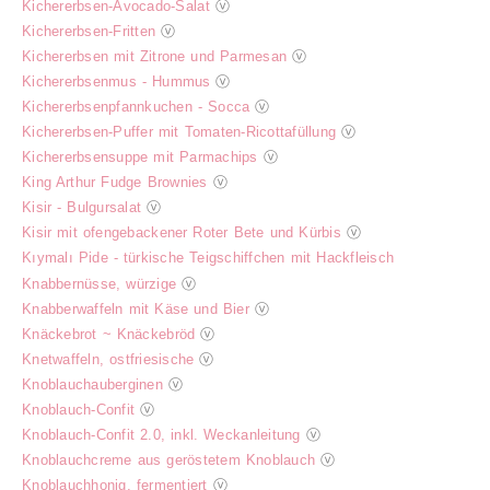
Kichererbsen-Avocado-Salat
ⓥ
Kichererbsen-Fritten
ⓥ
Kichererbsen mit Zitrone und Parmesan
ⓥ
Kichererbsenmus - Hummus
ⓥ
Kichererbsenpfannkuchen - Socca
ⓥ
Kichererbsen-Puffer mit Tomaten-Ricottafüllung
ⓥ
Kichererbsensuppe mit Parmachips
ⓥ
King Arthur Fudge Brownies
ⓥ
Kisir - Bulgursalat
ⓥ
Kisir mit ofengebackener Roter Bete und Kürbis
ⓥ
Kıymalı Pide - türkische Teigschiffchen mit Hackfleisch
Knabbernüsse, würzige
ⓥ
Knabberwaffeln mit Käse und Bier
ⓥ
Knäckebrot ~ Knäckebröd
ⓥ
Knetwaffeln, ostfriesische
ⓥ
Knoblauchauberginen
ⓥ
Knoblauch-Confit
ⓥ
Knoblauch-Confit 2.0, inkl. Weckanleitung
ⓥ
Knoblauchcreme aus geröstetem Knoblauch
ⓥ
Knoblauchhonig, fermentiert
ⓥ