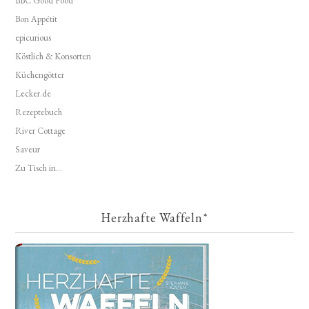
BBC Good Food
Bon Appétit
epicurious
Köstlich & Konsorten
Küchengötter
Lecker.de
Rezeptebuch
River Cottage
Saveur
Zu Tisch in...
Herzhafte Waffeln*