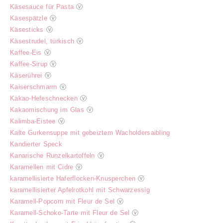
Käsesauce für Pasta
ⓥ
Käsespätzle
ⓥ
Käsesticks
ⓥ
Käsestrudel, türkisch
ⓥ
Kaffee-Eis
ⓥ
Kaffee-Sirup
ⓥ
Käserührei
ⓥ
Kaiserschmarrn
ⓥ
Kakao-Hefeschnecken
ⓥ
Kakaomischung im Glas
ⓥ
Kalimba-Eistee
ⓥ
Kalte Gurkensuppe mit gebeiztem Wacholdersaibling
Kandierter Speck
Kanarische Runzelkartoffeln
ⓥ
Karamellen mit Cidre
ⓥ
karamellisierte Haferflocken-Knusperchen
ⓥ
karamellisierter Apfelrotkohl mit Schwarzessig
Karamell-Popcorn mit Fleur de Sel
ⓥ
Karamell-Schoko-Tarte mit Fleur de Sel
ⓥ