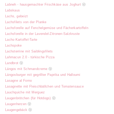
Labneh - hausgemachter Frischkäse aus Joghurt
ⓥ
Labskaus
Lachs, gebeizt
Lachsfilets von der Planke
Lachsforelle auf Fenchelgemüse und Fächerkartoffeln
Lachsforelle in der Lavendel-Zitronen-Salzkruste
Lachs-Kartoffel-Tarte
Lachspoke
Lachsterrine mit Saiblingsfilets
Lahmacun 2.0 - türkische Pizza
Landbrot
ⓥ
Lángos mit Schmandcreme
ⓥ
Lángosburger mit gegrillter Paprika und Halloumi
Lasagne al Forno
Lasagnette mit Fleischbällchen und Tomatensauce
Lauchquiche mit Merguez
Laugenbrötchen (für Hotdogs)
ⓥ
Laugenherzen
ⓥ
Laugengebäck
ⓥ