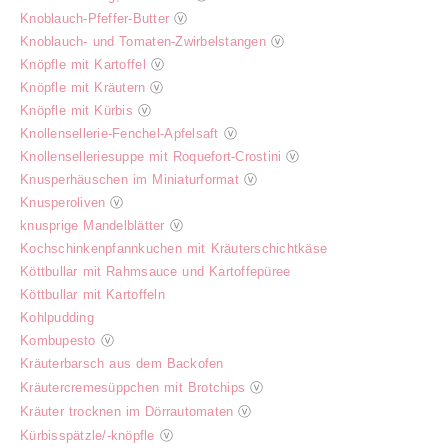
Knoblauch-Pfeffer-Butter
ⓥ
Knoblauch- und Tomaten-Zwirbelstangen
ⓥ
Knöpfle mit Kartoffel
ⓥ
Knöpfle mit Kräutern
ⓥ
Knöpfle mit Kürbis
ⓥ
Knollensellerie-Fenchel-Apfelsaft
ⓥ
Knollenselleriesuppe mit Roquefort-Crostini
ⓥ
Knusperhäuschen im Miniaturformat
ⓥ
Knusperoliven
ⓥ
knusprige Mandelblätter
ⓥ
Kochschinkenpfannkuchen mit Kräuterschichtkäse
Köttbullar mit Rahmsauce und Kartoffepüree
Köttbullar mit Kartoffeln
Kohlpudding
Kombupesto
ⓥ
Kräuterbarsch aus dem Backofen
Kräutercremesüppchen mit Brotchips
ⓥ
Kräuter trocknen im Dörrautomaten
ⓥ
Kürbisspätzle/-knöpfle
ⓥ