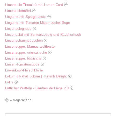
Limoncello-Tiramisù mit Lemon Curd
ⓥ
Limoncellotrüffel
ⓥ
Linguine mit Spargelpesto
ⓥ
Linguine mit Tomaten-Miesmuschel-Sugo
Linsenbolognese
ⓥ
Linsensalat mit Schwarzessig und Räucherfisch
Linsenschaumsüppchen
ⓥ
Linsensuppe, Mamas weltbeste
Linsensuppe, orientalische
ⓥ
Linsensuppe, türkische
ⓥ
Linsen-Tomatensuppe
ⓥ
Löwenkopf-Fleischklöße
Lokum | Rahat Lokum | Turkish Delight
ⓥ
Lollis
ⓥ
Lütticher Waffeln - Gaufres de Liège 2.0
ⓥ
ⓥ = vegetarisch