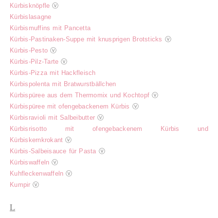
Kürbisknöpfle
ⓥ
Kürbislasagne
Kürbismuffins mit Pancetta
Kürbis-Pastinaken-Suppe mit knusprigen Brotsticks
ⓥ
Kürbis-Pesto
ⓥ
Kürbis-Pilz-Tarte
ⓥ
Kürbis-Pizza mit Hackfleisch
Kürbispolenta mit Bratwurstbällchen
Kürbispüree aus dem Thermomix und Kochtopf
ⓥ
Kürbispüree mit ofengebackenem Kürbis
ⓥ
Kürbisravioli mit Salbeibutter
ⓥ
Kürbisrisotto mit ofengebackenem Kürbis und
Kürbiskernkrokant
ⓥ
Kürbis-Salbeisauce für Pasta
ⓥ
Kürbiswaffeln
ⓥ
Kuhfleckenwaffeln
ⓥ
Kumpir
ⓥ
L