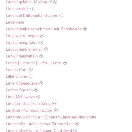
Laugengebäck, Making of
ⓥ
Läuterzucker
ⓥ
Lavendel-Buttermilch-Scones
ⓥ
Leberkäse
Lebkuchenkaiserschmarrn mit Schokolade
ⓥ
Leberwurst, vegan
ⓥ
Lebkuchengewürz
ⓥ
Lebkuchensternchen
ⓥ
Lebkuchenwaffeln
ⓥ
Lecsó | Letscho | Lečo | Leczo
ⓥ
Lemon Curd
ⓥ
Lillet Chérie
ⓥ
Lime Cheesecake
ⓥ
Lemon Squash
ⓥ
Lime Meltaways
ⓥ
Limetten-Basilikum-Sirup
ⓥ
Limetten-Parmesan-Butter
ⓥ
Limetten-Saibling mit Zitronen-Limetten-Vinaigrette
Limoncello - italienischer Zitronenlikör
ⓥ
Limoncello-Eis mit Lemon Curd-Swirl
ⓥ