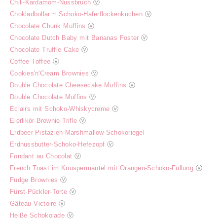
Chili-Kardamom-Nussbruch
ⓥ
Chokladbollar ~ Schoko-Haferflockenkuchen
ⓥ
Chocolate Chunk Muffins
ⓥ
Chocolate Dutch Baby mit Bananas Foster
ⓥ
Chocolate Truffle Cake
ⓥ
Coffee Toffee
ⓥ
Cookies'n'Cream Brownies
ⓥ
Double Chocolate Cheesecake Muffins
ⓥ
Double Chocolate Muffins
ⓥ
Eclairs mit Schoko-Whiskycreme
ⓥ
Eierlikör-Brownie-Trifle
ⓥ
Erdbeer-Pistazien-Marshmallow-Schokoriegel
Erdnussbutter-Schoko-Hefezopf
ⓥ
Fondant au Chocolat
ⓥ
French Toast im Knuspermantel mit Orangen-Schoko-Füllung
ⓥ
Fudge Brownies
ⓥ
Fürst-Pückler-Torte
ⓥ
Gâteau Victoire
ⓥ
Heiße Schokolade
ⓥ