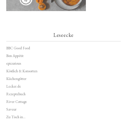
Leseecke
BBC Good Food
Bon Appétit
epicurious
Köstlich & Konsorten
Küchengötter
Lecker.de
Rezeptebuch
River Cottage
Saveur
Zu Tisch in...