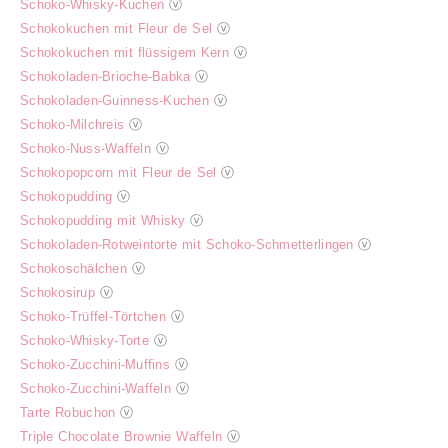
Schoko-Whisky-Kuchen
ⓥ
Schokokuchen mit Fleur de Sel
ⓥ
Schokokuchen mit flüssigem Kern
ⓥ
Schokoladen-Brioche-Babka
ⓥ
Schokoladen-Guinness-Kuchen
ⓥ
Schoko-Milchreis
ⓥ
Schoko-Nuss-Waffeln
ⓥ
Schokopopcorn mit Fleur de Sel
ⓥ
Schokopudding
ⓥ
Schokopudding mit Whisky
ⓥ
Schokoladen-Rotweintorte mit Schoko-Schmetterlingen
ⓥ
Schokoschälchen
ⓥ
Schokosirup
ⓥ
Schoko-Trüffel-Törtchen
ⓥ
Schoko-Whisky-Torte
ⓥ
Schoko-Zucchini-Muffins
ⓥ
Schoko-Zucchini-Waffeln
ⓥ
Tarte Robuchon
ⓥ
Triple Chocolate Brownie Waffeln
ⓥ