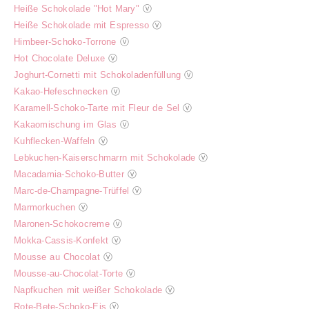
Heiße Schokolade "Hot Mary"
ⓥ
Heiße Schokolade mit Espresso
ⓥ
Himbeer-Schoko-Torrone
ⓥ
Hot Chocolate Deluxe
ⓥ
Joghurt-Cornetti mit Schokoladenfüllung
ⓥ
Kakao-Hefeschnecken
ⓥ
Karamell-Schoko-Tarte mit Fleur de Sel
ⓥ
Kakaomischung im Glas
ⓥ
Kuhflecken-Waffeln
ⓥ
Lebkuchen-Kaiserschmarrn mit Schokolade
ⓥ
Macadamia-Schoko-Butter
ⓥ
Marc-de-Champagne-Trüffel
ⓥ
Marmorkuchen
ⓥ
Maronen-Schokocreme
ⓥ
Mokka-Cassis-Konfekt
ⓥ
Mousse au Chocolat
ⓥ
Mousse-au-Chocolat-Torte
ⓥ
Napfkuchen mit weißer Schokolade
ⓥ
Rote-Bete-Schoko-Eis
ⓥ