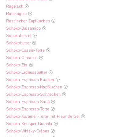
Rugelach
ⓥ
Rumkugeln
ⓥ
Russischer Zupfkuchen
ⓥ
Schoko-Balsamico
ⓥ
Schokobrezel
ⓥ
Schokobutter
ⓥ
Schoko-Cassis-Torte
ⓥ
Schoko Crossies
ⓥ
Schoko-Eis
ⓥ
Schoko-Erdnussbutter
ⓥ
Schoko-Espresso-Kuchen
ⓥ
Schoko-Espresso-Napfkuchen
ⓥ
Schoko-Espresso-Schnecken
ⓥ
Schoko-Espresso-Sirup
ⓥ
Schoko-Espresso-Torte
ⓥ
Schoko-Karamell-Torte mit Fleur de Sel
ⓥ
Schoko-Knusper-Granola
ⓥ
Schoko-Whisky-Crêpes
ⓥ