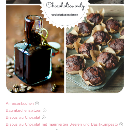
Ameisenkuchen
ⓥ
Baumkuchenspitzen
ⓥ
Bisous au Chocolat
ⓥ
Bisous au Chocolat mit marinierten Beeren und Basilikumpesto
ⓥ