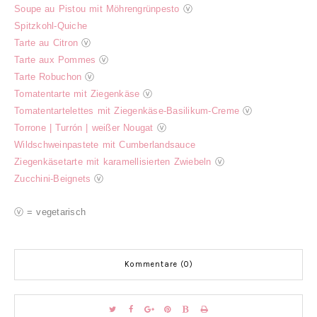
Soupe au Pistou mit Möhrengrünpesto
ⓥ
Spitzkohl-Quiche
Tarte au Citron
ⓥ
Tarte aux Pommes
ⓥ
Tarte Robuchon
ⓥ
Tomatentarte mit Ziegenkäse
ⓥ
Tomatentartelettes mit Ziegenkäse-Basilikum-Creme
ⓥ
Torrone | Turrón | weißer Nougat
ⓥ
Wildschweinpastete mit Cumberlandsauce
Ziegenkäsetarte mit karamellisierten Zwiebeln
ⓥ
Zucchini-Beignets
ⓥ
ⓥ = vegetarisch
Kommentare (0)