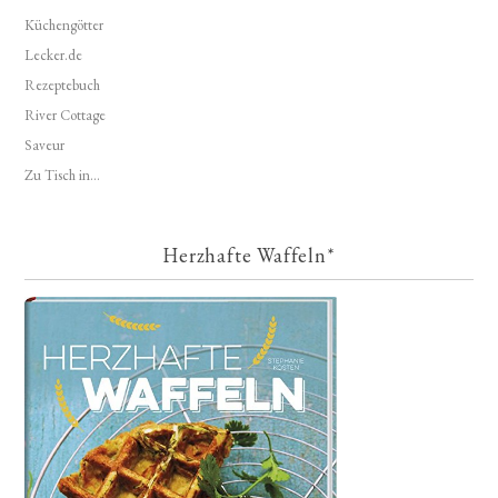
Küchengötter
Lecker.de
Rezeptebuch
River Cottage
Saveur
Zu Tisch in...
Herzhafte Waffeln*