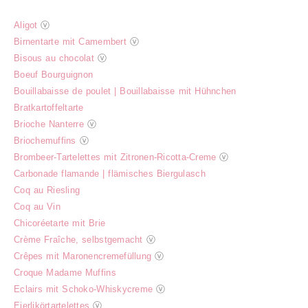
Aligot
ⓥ
Birnentarte mit Camembert
ⓥ
Bisous au chocolat
ⓥ
Boeuf Bourguignon
Bouillabaisse de poulet | Bouillabaisse mit Hühnchen
Bratkartoffeltarte
Brioche Nanterre
ⓥ
Briochemuffins
ⓥ
Brombeer-Tartelettes mit Zitronen-Ricotta-Creme
ⓥ
Carbonade flamande | flämisches Biergulasch
Coq au Riesling
Coq au Vin
Chicoréetarte mit Brie
Crème Fraîche, selbstgemacht
ⓥ
Crêpes mit Maronencremefüllung
ⓥ
Croque Madame Muffins
Eclairs mit Schoko-Whiskycreme
ⓥ
Eierlikörtartelettes
ⓥ