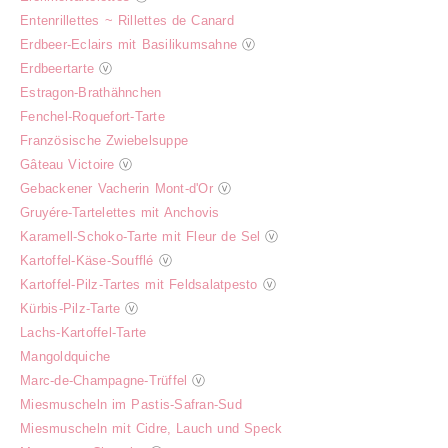
Entenrillettes ~ Rillettes de Canard
Erdbeer-Eclairs mit Basilikumsahne
ⓥ
Erdbeertarte
ⓥ
Estragon-Brathähnchen
Fenchel-Roquefort-Tarte
Französische Zwiebelsuppe
Gâteau Victoire
ⓥ
Gebackener Vacherin Mont-d'Or
ⓥ
Gruyére-Tartelettes mit Anchovis
Karamell-Schoko-Tarte mit Fleur de Sel
ⓥ
Kartoffel-Käse-Soufflé
ⓥ
Kartoffel-Pilz-Tartes mit Feldsalatpesto
ⓥ
Kürbis-Pilz-Tarte
ⓥ
Lachs-Kartoffel-Tarte
Mangoldquiche
Marc-de-Champagne-Trüffel
ⓥ
Miesmuscheln im Pastis-Safran-Sud
Miesmuscheln mit Cidre, Lauch und Speck