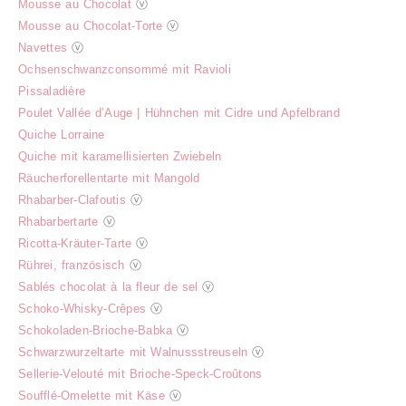
Mousse au Chocolat
ⓥ
Mousse au Chocolat-Torte
ⓥ
Navettes
ⓥ
Ochsenschwanzconsommé mit Ravioli
Pissaladière
Poulet Vallée d’Auge | Hühnchen mit Cidre und Apfelbrand
Quiche Lorraine
Quiche mit karamellisierten Zwiebeln
Räucherforellentarte mit Mangold
Rhabarber-Clafoutis
ⓥ
Rhabarbertarte
ⓥ
Ricotta-Kräuter-Tarte
ⓥ
Rührei, französisch
ⓥ
Sablés chocolat à la fleur de sel
ⓥ
Schoko-Whisky-Crêpes
ⓥ
Schokoladen-Brioche-Babka
ⓥ
Schwarzwurzeltarte mit Walnussstreuseln
ⓥ
Sellerie-Velouté mit Brioche-Speck-Croûtons
Soufflé-Omelette mit Käse
ⓥ