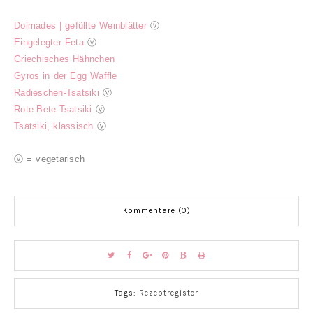
Dolmades | gefüllte Weinblätter
ⓥ
Eingelegter Feta
ⓥ
Griechisches Hähnchen
Gyros in der Egg Waffle
Radieschen-Tsatsiki
ⓥ
Rote-Bete-Tsatsiki
ⓥ
Tsatsiki, klassisch
ⓥ
ⓥ = vegetarisch
Kommentare (0)
Tags:
Rezeptregister