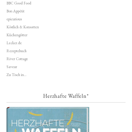
BBC Good Food
Bon Appétit
epicurious
Köstlich & Konsorten
Küchengötter
Lecker.de
Rezeptebuch
River Cottage
Saveur
Zu Tisch in...
Herzhafte Waffeln*