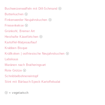
Buchweizenwaffeln mit Dill-Schmand
ⓥ
Butterkuchen
ⓥ
Finkenwerder Neujahrskuchen
ⓥ
Friesenkekse
ⓥ
Grünkohl, Bremer Art
Herzhafte Käseförtchen
ⓥ
Kartoffel-Matjesauflauf
Krabben Bisque
Krüllkoken | ostfriesische Neujahrskuchen
ⓥ
Labskaus
Maränen nach Bratheringsart
Rote Grütze
ⓥ
Schnibbelbohneneintopf
Stint mit Bärlauch-Speck-Kartoffelsalat
ⓥ = vegetarisch