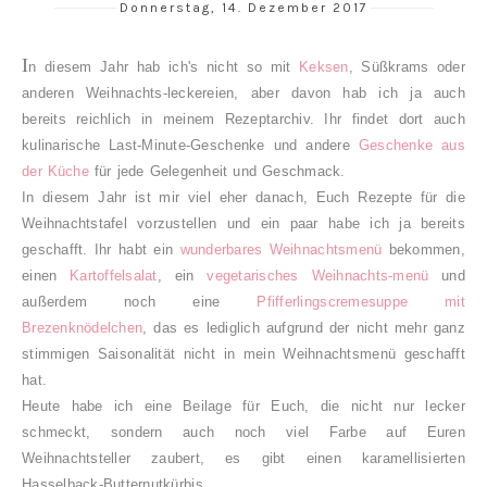
Donnerstag, 14. Dezember 2017
I
n diesem Jahr hab ich's nicht so mit
Keksen
, Süßkrams oder
anderen Weihnachts-leckereien, aber davon hab ich ja auch
bereits reichlich in meinem Rezeptarchiv. Ihr findet dort auch
kulinarische Last-Minute-Geschenke und andere
Geschenke aus
der Küche
für jede Gelegenheit und Geschmack.
In diesem Jahr ist mir viel eher danach, Euch Rezepte für die
Weihnachtstafel vorzustellen und ein paar habe ich ja bereits
geschafft. Ihr habt ein
wunderbares Weihnachtsmenü
bekommen,
einen
Kartoffelsalat
, ein
vegetarisches Weihnachts-menü
und
außerdem noch eine
Pfifferlingscremesuppe mit
Brezenknödelchen
, das es lediglich aufgrund der nicht mehr ganz
stimmigen Saisonalität nicht in mein Weihnachtsmenü geschafft
hat.
Heute habe ich eine Beilage für Euch, die nicht nur lecker
schmeckt, sondern auch noch viel Farbe auf Euren
Weihnachtsteller zaubert, es gibt einen karamellisierten
Hasselback-Butternutkürbis.