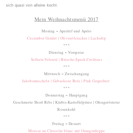
sich quasi von alleine kocht.
Mein Weihnachtsmenü 2017
Montag ~ Aperitif und Apéro
Cucumber Gimlet | Olivenölcracker | Lachsdip
***
Dienstag ~ Vorspeise
Sellerie-Velouté | Brioche-Speck-Croûtons
***
Mittwoch ~ Zwischengang
Jakobsmuscheln | Gebackene Bete | Pink Grapefruit
***
Donnerstag ~ Hauptgang
Geschmorte Short Ribs | Kürbis-Kartoffelpüree | Ofengerösteter
Rosenkohl
***
Freitag ~ Dessert
Mousse au Chocolat blanc mit Orangenhippe