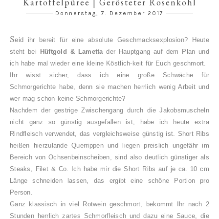
Kartoffelpüree | Gerösteter Rosenkohl
Donnerstag, 7. Dezember 2017
S
eid ihr bereit für eine absolute Geschmacksexplosion? Heute
steht bei
Hüftgold & Lametta
der Hauptgang auf dem Plan und
ich habe mal wieder eine kleine Köstlich-keit für Euch geschmort.
Ihr wisst sicher, dass ich eine große Schwäche für
Schmorgerichte habe, denn sie machen herrlich wenig Arbeit und
wer mag schon keine Schmorgerichte?
Nachdem der gestrige Zwischengang durch die Jakobsmuscheln
nicht ganz so günstig ausgefallen ist, habe ich heute extra
Rindfleisch verwendet, das vergleichsweise günstig ist. Short Ribs
heißen hierzulande Querrippen und liegen preislich ungefähr im
Bereich von Ochsenbeinscheiben, sind also deutlich günstiger als
Steaks, Filet & Co.
Ich habe mir die Short Ribs auf je ca. 10 cm
Länge schneiden lassen, das ergibt eine schöne Portion pro
Person.
Ganz klassisch in viel Rotwein geschmort, bekommt Ihr nach 2
Stunden herrlich zartes Schmorfleisch und dazu eine Sauce, die