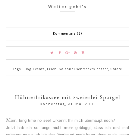
Weiter geht's
Kommentare (3)
Tags:
Blog-Events
,
Fisch
,
Saisonal schmeckts besser
,
Salate
Hühnerfrikassee mit zweierlei Spargel
Donnerstag, 31. Mai 2018
M
oin, long time no see! Erkennt Ihr mich überhaupt noch?
Jetzt hab ich so lange nicht mehr gebloggt, dass ich erst mal
schauen muss, ob ich das überhaupt noch kann, denn auch, wenn