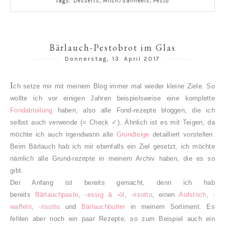
Tags:
Desserts
,
Milch/Sahneeis
,
Pesto
Bärlauch-Pestobrot im Glas
Donnerstag, 13. April 2017
I
ch setze mir mit meinem Blog immer mal wieder kleine Ziele. So
wollte ich vor einigen Jahren beispielsweise eine komplette
Fondabteilung
haben, also alle Fond-rezepte bloggen, die ich
selbst auch verwende (= Check ✓). Ähnlich ist es mit Teigen, da
möchte ich auch irgendwann alle
Grundteige
detailliert vorstellen.
Beim Bärlauch hab ich mir ebenfalls ein Ziel gesetzt, ich möchte
nämlich alle Grund-rezepte in meinem Archiv haben, die es so
gibt.
Der Anfang ist bereits gemacht, denn ich hab
bereits
Bärlauchpaste
,
-essig & -öl
,
-risotto
, einen
Aufstrich
,
-
waffeln
,
-risotto
und
Bärlauchbutter
in meinem Sortiment. Es
fehlen aber noch ein paar Rezepte, so zum Beispiel auch ein