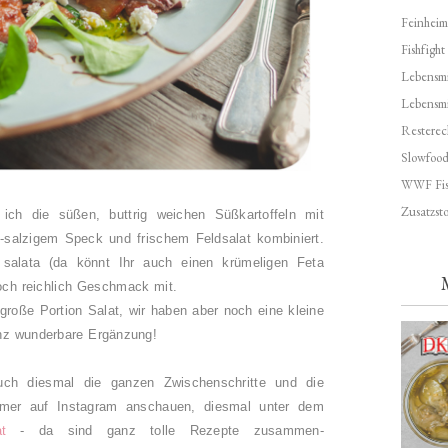
Feinheim
Fishfight
Lebensmit
Lebensm
Resterec
Slowfoo
WWF Fis
Zusatzsto
 ich die süßen, buttrig weichen Süßkartoffeln mit
-salzigem Speck und frischem Feldsalat kombiniert.
salata (da könnt Ihr auch einen krümeligen Feta
och reichlich Geschmack mit.
 große Portion Salat, wir haben aber noch eine kleine
nz wunderbare Ergänzung!
ch diesmal die ganzen Zwischenschritte und die
hmer auf Instagram anschauen, diesmal unter dem
t
- da sind ganz tolle Rezepte zusammen-