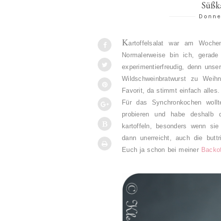
Süßka
Donne
K
artoffelsalat war am Woch
Normalerweise bin ich, gerade
experimentierfreudig, denn unse
Wildschweinbratwurst zu Weihn
Favorit, da stimmt einfach alles
Für das Synchronkochen woll
probieren und habe deshalb di
kartoffeln, besonders wenn si
dann unerreicht, auch die butt
Euch ja schon bei meiner
Backof