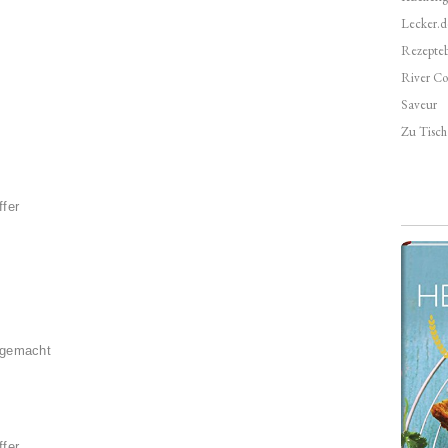
Lecker.d
Rezepte
River Co
Saveur
Zu Tisch 
ffer
sgemacht
ffer