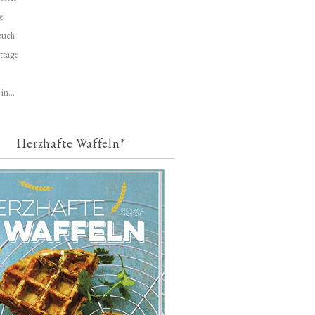
e
buch
ttage
in...
Herzhafte Waffeln*