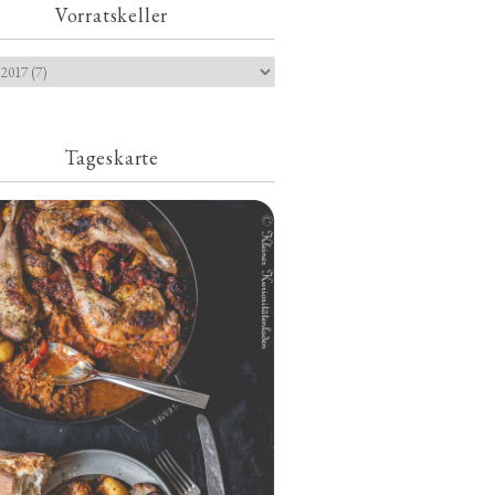
Vorratskeller
Tageskarte
Geschmorte Hähnchenschenkel auf
Paprikakraut und kleinen Kartoffeln