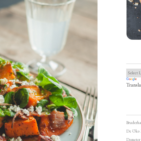
Transla
Bruderha
De Öko 
Demeter