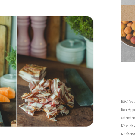
BBC Goo
Bon Appé
epicuriou
Köstlich
Kücheng