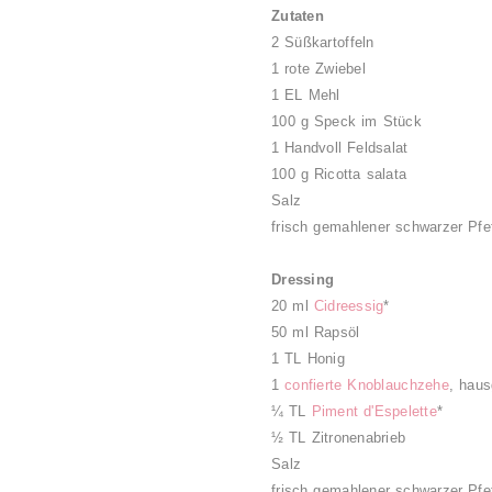
Zutaten
2 Süßkartoffeln
1 rote Zwiebel
1 EL Mehl
100 g Speck im Stück
1 Handvoll Feldsalat
100 g Ricotta salata
Salz
frisch gemahlener schwarzer Pfe
Dressing
20 ml
Cidreessig
*
50 ml Rapsöl
1 TL Honig
1
confierte Knoblauchzehe
, hau
¼ TL
Piment d'Espelette
*
½ TL Zitronenabrieb
Salz
frisch gemahlener schwarzer Pfe