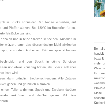
rob in Stücke schneiden. Mit Rapsöl einreiben, auf
z und Pfeffer würzen. Bei 180°C im Backofen für ca.
rtoffelstücke gar sind.
n schälen und in feine Streifen schneiden. Rundherum
ffer würzen, dann das überschüssige Mehl abklopfen
Bei al
nusprig ausbraten. Auf einem Küchenpapier abtropfen
handelt
bezahlt
bschneiden und den Speck in dünne Scheiben
mehr un
assen und etwas knusprig braten, der Speck soll aber
Waschm
st hart wird.
Ihr inn
Amazon
en, dann gründlich trockenschleudern. Alle Zutaten
woander
mixer geben und gründlich aufmixen.
Provisi
f einem Teller anrichten, Speck und Zwiebeln darüber
Diese 
 salata zerkrümeln und darüber geben. Mit dem
nächst
vieren.
Küchen