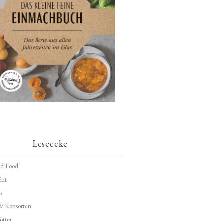
Leseecke
d Food
tit
s
 & Konsorten
ötter