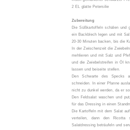
2 EL glatte Petersilie
Zubereitung
Die Süßkartoffeln schälen und g
ein Backblech legen und mit Sal
20-30 Minuten backen, bis die Ka
In der Zwischenzeit die Zwiebel
mehlieren und mit Salz und Pfe
und die Zwiebelstreifen in Öl k
lassen und beiseite stellen.
Den Schwarte des Specks a
schneiden. In einer Pfanne ausl
nicht zu dunkel werden, da er son
Den Feldsalat waschen und putz
für das Dressing in einen Stand
Die Kartoffeln mit dem Salat au
verteilen, dann den Ricotta
Salatdressing beträufeln und ser