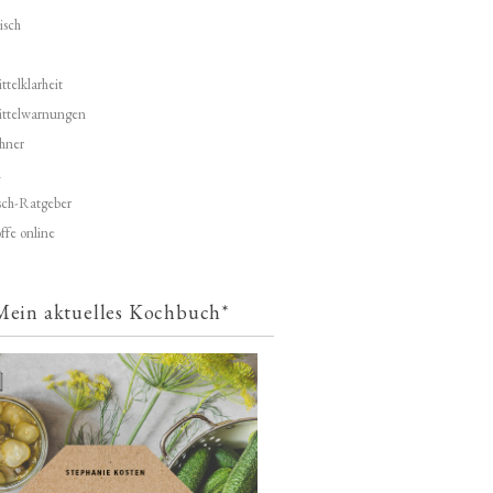
isch
telklarheit
ittelwarnungen
hner
d
ch-Ratgeber
ffe online
Mein aktuelles Kochbuch*