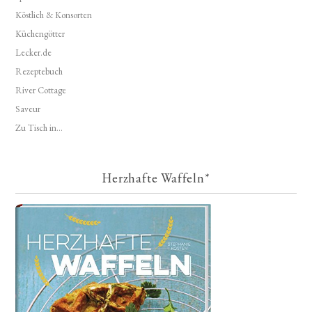
Köstlich & Konsorten
Küchengötter
Lecker.de
Rezeptebuch
River Cottage
Saveur
Zu Tisch in...
Herzhafte Waffeln*