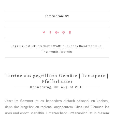
Kommentare (2)
Tags:
Frühstück
,
herzhafte Waffeln
,
Sunday Breakfast Club
,
Thermomix
,
Waffeln
Terrine aus gegrilltem Gemüse | Tomaporc |
Pfefferbutter
Donnerstag, 30. August 2018
J
etzt im Sommer ist es besonders einfach saisonal zu kochen,
denn das Angebot an regional angebautem Obst und Gemüse ist
groß und enorm vielfältig. Entsprechend umfangreich ist in diesem