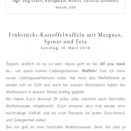
Tags:
Blog-Events
,
Kleingebäck
,
Muffins
,
Saisonal schmeckts
besser
,
USA
Frühstücks-Kartoffelwaffeln mit Merguez,
Spinat und Feta
Sonntag, 10. März 2019
J
ippieh, endlich ist es so weit, heute geht es bei
All you need
is...
um eines meiner Lieblingsthemen,
Waffeln
! Seit ich mein
neues Lieblingswaffeleisen habe, hat mich das Waffelfieber ja
wieder voll im Griff und auch bei meinen Mitstreitern haben die
Waffeleisen in diesem Monat kräftig geglüht.
Wir haben Euch diesmal 28 süße, aber natürlich auch herzhafte
Waffelrezepte mitgebracht, Euch erwartet also mal wieder eine
reichhaltige Vielfalt und es sind Rezepte für jeden Geschmack
und Gelegenheit dabei.
Bei mir gibt es eine herzhafte Waffelvariante, denn die sind ja