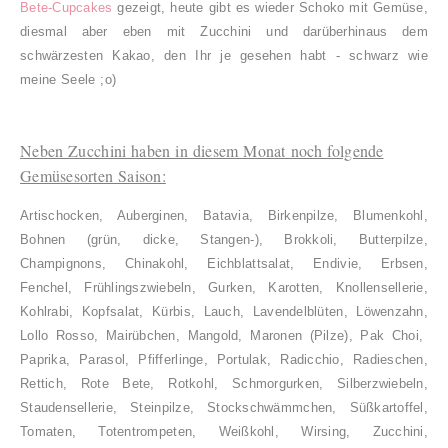
Bete-Cupcakes
gezeigt, heute gibt es wieder Schoko mit Gemüse,
diesmal aber eben mit Zucchini und darüberhinaus dem
schwärzesten Kakao, den Ihr je gesehen habt - schwarz wie
meine Seele ;o)
Neben Zucchini haben in diesem Monat noch folgende
Gemüsesorten Saison:
Artischocken, Auberginen, Batavia, Birkenpilze, Blumenkohl,
Bohnen (grün, dicke, Stangen-), Brokkoli, Butterpilze,
Champignons, Chinakohl, Eichblattsalat, Endivie, Erbsen,
Fenchel, Frühlingszwiebeln, Gurken, Karotten, Knollensellerie,
Kohlrabi, Kopfsalat, Kürbis, Lauch, Lavendelblüten, Löwenzahn,
Lollo Rosso, Mairübchen, Mangold, Maronen (Pilze), Pak Choi,
Paprika, Parasol, Pfifferlinge, Portulak, Radicchio, Radieschen,
Rettich, Rote Bete, Rotkohl, Schmorgurken, Silberzwiebeln,
Staudensellerie, Steinpilze, Stockschwämmchen, Süßkartoffel,
Tomaten, Totentrompeten, Weißkohl, Wirsing, Zucchini,