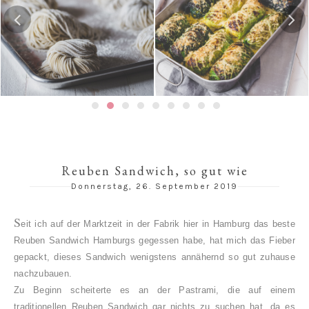
Gedämpfte Jiaozi
men-
Risotto-Wirsing-Rouladen
Schweinefleischfüll
子 / 饺子
Reuben Sandwich, so gut wie
Donnerstag, 26. September 2019
S
eit ich auf der Marktzeit in der Fabrik hier in Hamburg das beste
Reuben Sandwich Hamburgs gegessen habe, hat mich das Fieber
gepackt, dieses Sandwich wenigstens annähernd so gut zuhause
nachzubauen.
Zu Beginn scheiterte es an der Pastrami, die auf einem
traditionellen Reuben Sandwich gar nichts zu suchen hat, da es