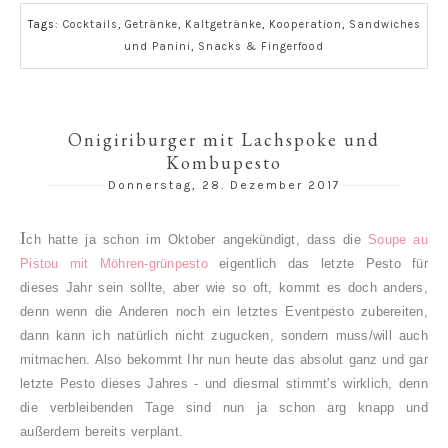
Tags:
Cocktails
,
Getränke
,
Kaltgetränke
,
Kooperation
,
Sandwiches
und Panini
,
Snacks & Fingerfood
Onigiriburger mit Lachspoke und
Kombupesto
Donnerstag, 28. Dezember 2017
I
ch hatt
e ja schon im Oktober angekündigt, dass die
Soupe au
Pistou mit Möhren-grünpesto
eigentlich das letzte Pesto für
dieses Jahr sein sollte, aber wie so oft, kommt es doch anders,
denn wenn die Anderen noch ein letztes Eventpesto zubereiten,
dann kann ich natürlich nicht zugucken, sondern muss/will auch
mitmachen. Also bekommt Ihr nun heute das absolut ganz und gar
letzte Pesto dieses Jahres - und diesmal stimmt's wirklich, denn
die verbleibenden Tage sind nun ja schon arg knapp und
außerdem bereits verplant.