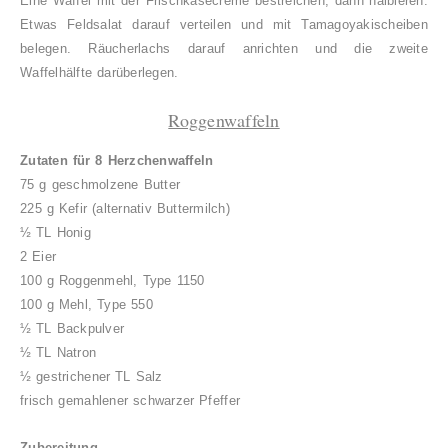
Eine Waffel mit der Frischkäsecreme bestreichen, dann halbieren.
Etwas Feldsalat darauf verteilen und mit Tamagoyakischeiben
belegen. Räucherlachs darauf anrichten und die zweite
Waffelhälfte darüberlegen.
Roggenwaffeln
Zutaten für 8 Herzchenwaffeln
75 g geschmolzene Butter
225 g Kefir (alternativ Buttermilch)
½ TL Honig
2 Eier
100 g Roggenmehl, Type 1150
100 g Mehl, Type 550
½ TL Backpulver
½ TL Natron
½ gestrichener TL Salz
frisch gemahlener schwarzer Pfeffer
Zubereitung