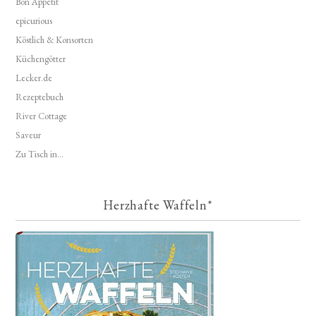
Bon Appétit
epicurious
Köstlich & Konsorten
Küchengötter
Lecker.de
Rezeptebuch
River Cottage
Saveur
Zu Tisch in...
Herzhafte Waffeln*