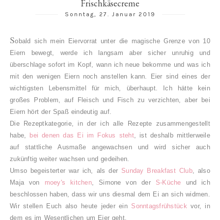
Frischkäsecreme
Sonntag, 27. Januar 2019
S
obald sich mein Eiervorrat unter die magische Grenze von 10
Eiern bewegt, werde ich langsam aber sicher unruhig und
überschlage sofort im Kopf, wann ich neue bekomme und was ich
mit den wenigen Eiern noch anstellen kann. Eier sind eines der
wichtigsten Lebensmittel für mich, überhaupt. Ich hätte kein
großes Problem, auf Fleisch und Fisch zu verzichten, aber bei
Eiern hört der Spaß eindeutig auf.
Die Rezeptkategorie, in der ich alle Rezepte zusammengestellt
habe,
bei denen das Ei im Fokus steht
, ist deshalb mittlerweile
auf stattliche Ausmaße angewachsen und wird sicher auch
zukünftig weiter wachsen und gedeihen.
Umso begeisterter war ich, als der
Sunday Breakfast Club
, also
Maja von
moey's kitchen
, Simone von der
S-Küche
und ich
beschlossen haben, dass wir uns diesmal dem Ei an sich widmen.
Wir stellen Euch also heute jeder ein
Sonntagsfrühstück
vor, in
dem es im Wesentlichen um Eier geht.