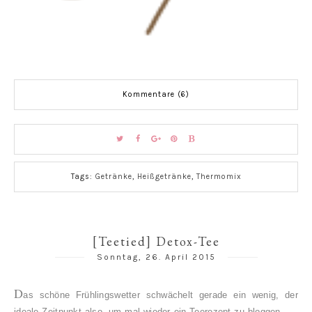
Kommentare (6)
Tags:
Getränke
,
Heißgetränke
,
Thermomix
[Teetied] Detox-Tee
Sonntag, 26. April 2015
D
as schöne Frühlingswetter schwächelt gerade ein wenig, der
ideale Zeitpunkt also, um mal wieder ein Teerezept zu bloggen.