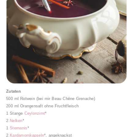
Zutaten
500 ml Rotwein (bei mir Beau Chêne Grenache)
200 ml Orangensaft ohne Fruchtfleisch
1 Stange
Ceylonzimt
*
2
Nelken
*
1
Sternanis
*
2
Kardamomkapseln
*, angeknackst