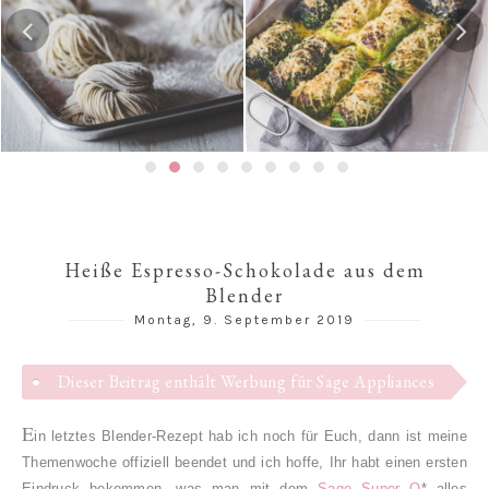
Gedämpfte Jiaozi mit
Risotto-Wirsing-Rouladen
Schweinefleischfüllung | 餃
子 / 饺子
Heiße Espresso-Schokolade aus dem
Blender
Montag, 9. September 2019
Dieser Beitrag enthält Werbung für Sage Appliances
E
in letztes Blender-Rezept hab ich noch für Euch, dann ist meine
Themenwoche offiziell beendet und ich hoffe, Ihr habt einen ersten
Eindruck bekommen, was man mit dem
Sage Super Q
* alles