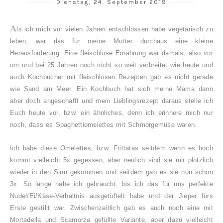
Dienstag, 24. September 2019
A
ls ich mich vor vielen Jahren entschlossen habe vegetarisch zu
leben, war das für meine Mutter durchaus eine kleine
Herausforderung. Eine fleischlose Ernährung war damals, also vor
um und bei 25 Jahren noch nicht so weit verbreitet wie heute und
auch Kochbücher mit fleischlosen Rezepten gab es nicht gerade
wie Sand am Meer. Ein Kochbuch hat sich meine Mama dann
aber doch angeschafft und mein Lieblingsrezept daraus stelle ich
Euch heute vor, bzw. ein ähnliches, denn ich erinnere mich nur
noch, dass es Spaghettiomelettes mit Schmorgemüse waren.
Ich habe diese Omelettes, bzw. Frittatas seitdem wenn es hoch
kommt vielleicht 5x gegessen, aber neulich sind sie mir plötzlich
wieder in den Sinn gekommen und seitdem gab es sie nun schon
3x. So lange habe ich gebraucht, bis ich das für uns perfekte
Nudel/Ei/Käse-Verhältnis ausgetüftelt habe und der Jieper fürs
Erste gestillt war. Zwischenzeitlich gab es auch noch eine mit
Mortadella und Scamorza gefüllte Variante, aber dazu vielleicht