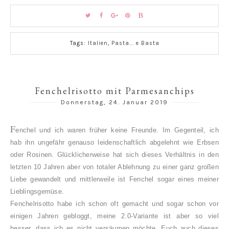
Tags:
Italien
,
Pasta... e Basta
Fenchelrisotto mit Parmesanchips
Donnerstag, 24. Januar 2019
F
enchel und ich waren früher keine Freunde. Im Gegenteil, ich
hab ihn ungefähr genauso leidenschaftlich abgelehnt wie Erbsen
oder Rosinen. Glücklicherweise hat sich dieses
Verhältnis in den
letzten 10 Jahren aber von totaler Ablehnung zu einer ganz großen
Liebe gewandelt und mittlerweile ist Fenchel sogar eines meiner
Lieblingsgemüse.
Fenchelrisotto habe ich schon oft gemacht und sogar schon vor
einigen Jahren gebloggt, meine 2.0-Variante ist aber so viel
besser, dass ich es nicht versäumen möchte, Euch auch dieses