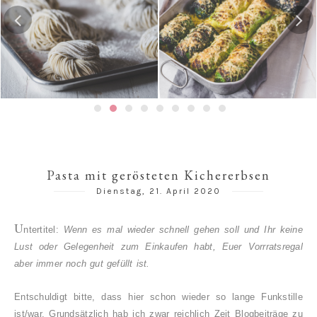
Gedämpfte Jiaozi mit
Risotto-Wirsing-Rouladen
Schweinefleischfüllung | 餃
子 / 饺子
Pasta mit gerösteten Kichererbsen
Dienstag, 21. April 2020
U
ntertitel:
Wenn es mal wieder schnell gehen soll und Ihr keine
Lust oder Gelegenheit zum Einkaufen habt, Euer Vorrratsregal
aber immer noch gut gefüllt ist.
Entschuldigt bitte, dass hier schon wieder so lange Funkstille
ist/war. Grundsätzlich hab ich zwar reichlich Zeit Blogbeiträge zu