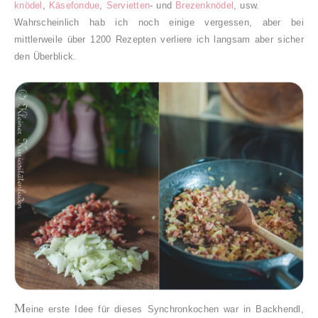
knödel
,
Käsefondue
,
Servietten
- und
Brezenknödel
, usw.
Wahrscheinlich hab ich noch einige vergessen, aber bei
mittlerweile über 1200 Rezepten verliere ich langsam aber sicher
den Überblick.
M
eine erste Idee für dieses Synchronkochen war in Backhendl,