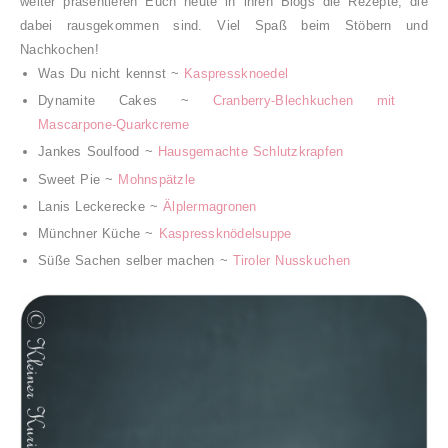
weiter präsentieren Euch heute in ihren Blogs die Rezepte, die
dabei rausgekommen sind. Viel Spaß beim Stöbern und
Nachkochen!
Was Du nicht kennst ~
Kaspressknoedel
Dynamite Cakes ~
Cranberry-Blechkuchen mit
Mascarpone-Quarkcreme
Jankes Soulfood ~
Hausgemachte Schlutzkrapfen
Sweet Pie ~
Mohnspätzle
Lanis Leckerecke ~
Älplermagronen
Münchner Küche ~
Kaspressknödelsuppe
Süße Sachen selber machen ~
Tiroler Nusskuchen