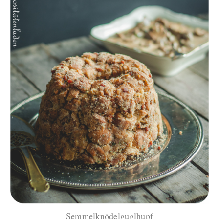
Semmelknödelguglhupf