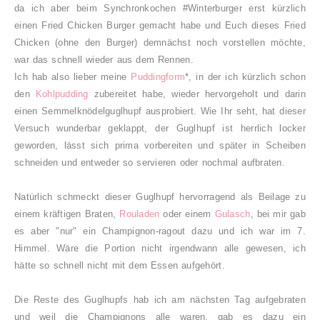
da ich aber beim Synchronkochen #Winterburger erst kürzlich
einen Fried Chicken Burger gemacht habe und Euch dieses Fried
Chicken (ohne den Burger) demnächst noch vorstellen möchte,
war das schnell wieder aus dem Rennen.
Ich hab also lieber meine
Puddingform
*, in der ich kürzlich schon
den
Kohlpudding
zubereitet habe, wieder hervorgeholt und darin
einen Semmelknödelguglhupf ausprobiert. Wie Ihr seht, hat dieser
Versuch wunderbar geklappt, der Guglhupf ist herrlich locker
geworden, lässt sich prima vorbereiten und später in Scheiben
schneiden und entweder so servieren oder nochmal aufbraten.
Natürlich schmeckt dieser Guglhupf hervorragend als Beilage zu
einem kräftigen Braten,
Rouladen
oder einem
Gulasch
, bei mir gab
es aber "nur" ein Champignon-ragout dazu und ich war im 7.
Himmel. Wäre die Portion nicht irgendwann alle gewesen, ich
hätte so schnell nicht mit dem Essen aufgehört.
Die Reste des Guglhupfs hab ich am nächsten Tag aufgebraten
und weil die Champignons alle waren, gab es dazu ein