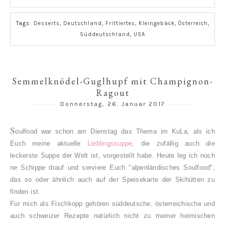
Tags:
Desserts
,
Deutschland
,
Frittiertes
,
Kleingebäck
,
Österreich
,
Süddeutschland
,
USA
Semmelknödel-Guglhupf mit Champignon-
Ragout
Donnerstag, 26. Januar 2017
S
oulfood war schon am Dienstag das Thema im KuLa, als ich
Euch meine aktuelle
Lieblingssuppe
, die zufällig auch die
leckerste Suppe der Welt ist, vorgestellt habe. Heute leg ich noch
ne Schippe drauf und serviere Euch "alpenländisches Soulfood",
das so oder ähnlich auch auf der Speisekarte der Skihütten zu
finden ist.
Für mich als Fischkopp gehören süddeutsche, österreichische und
auch schweizer Rezepte natürlich nicht zu meiner heimischen