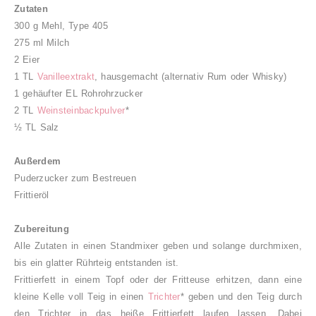
Zutaten
300 g Mehl, Type 405
275 ml Milch
2 Eier
1 TL
Vanilleextrakt
, hausgemacht (alternativ Rum oder Whisky)
1 gehäufter EL Rohrohrzucker
2 TL
Weinsteinbackpulver
*
½ TL Salz
Außerdem
Puderzucker zum Bestreuen
Frittieröl
Zubereitung
Alle Zutaten in einen Standmixer geben und solange durchmixen,
bis ein glatter Rührteig entstanden ist.
Frittierfett in einem Topf oder der Fritteuse erhitzen, dann eine
kleine Kelle voll Teig in einen
Trichter
* geben und den Teig durch
den Trichter in das heiße Frittierfett laufen lassen. Dabei