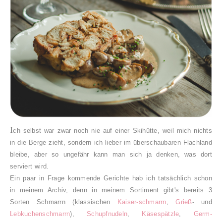
I
ch selbst war zwar noch nie auf einer Skihütte, weil mich nichts
in die Berge zieht, sondern ich lieber im überschaubaren Flachland
bleibe, aber so ungefähr kann man sich ja denken, was dort
serviert wird.
Ein paar in Frage kommende Gerichte hab ich tatsächlich schon
in meinem Archiv, denn in meinem Sortiment gibt's bereits 3
Sorten Schmarrn (klassischen
Kaiser-schmarrn
,
Grieß
- und
Lebkuchenschmarrn
),
Schupfnudeln
,
Käsespätzle
,
Germ-