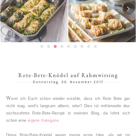
Gedämpfte Jiaozi mit
rsing-Rouladen
Schweinefleischfüllung | 餃
Texanisches
子 / 饺子
Rote-Bete-Knödel auf Rahmwirsing
Donnerstag, 30. November 2017
W
enn ich Euch schon wieder erzähle, dass ich Rote Bete gar
nicht mag, wird's langsam albern, oder? Dies ist mittlerweile das
sechszehnte Rote-Bete-Rezept in meinem Blog, da lohnt sich
schon eine
eigene Kategorie
.
Diese Rote-Bete-Knödel waren meine erste Idee, als wir im