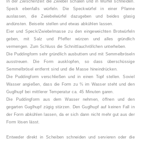
In der Zwischenzeit die Zwiebel schälen und in Würfel schneiden.
Speck ebenfalls würfeln. Die Speckwürfel in einer Pfanne
auslassen, die Zwiebelwürfel dazugeben und beides glasig
andünsten. Beiseite stellen und etwas abkühlen lassen.
Eier und Speck/Zwiebelmasse zu den eingeweichten Brotwürfeln
geben, mit Salz und Pfeffer würzen und alles gründlich
vermengen. Zum Schluss die Schnittlauchröllchen unterheben.
Die Puddingform sehr gründlich ausbuttern und mit Semmelbröseln
ausstreuen. Die Form ausklopfen, so dass überschüssige
Semmelbrösel entfernt sind und die Masse hineindrücken.
Die Puddingform verschließen und in einen Topf stellen. Soviel
Wasser angießen, dass die Form zu ⅔ im Wasser steht und den
Guglhupf bei mittlerer Temperatur ca. 45 Minuten garen.
Die Puddingform aus dem Wasser nehmen, öffnen und den
gegarten Guglhupf zügig stürzen. Den Guglhupf auf keinen Fall in
der Form abkühlen lassen, da er sich dann nicht mehr gut aus der
Form lösen lässt.
Entweder direkt in Scheiben schneiden und servieren oder die