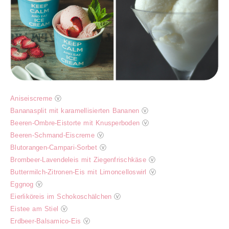
Aniseiscreme
ⓥ
Bananasplit mit karamellisierten Bananen
ⓥ
Beeren-Ombre-Eistorte mit Knusperboden
ⓥ
Beeren-Schmand-Eiscreme
ⓥ
Blutorangen-Campari-Sorbet
ⓥ
Brombeer-Lavendeleis mit Ziegenfrischkäse
ⓥ
Buttermilch-Zitronen-Eis mit Limoncelloswirl
ⓥ
Eggnog
ⓥ
Eierliköreis im Schokoschälchen
ⓥ
Eistee am Stiel
ⓥ
Erdbeer-Balsamico-Eis
ⓥ