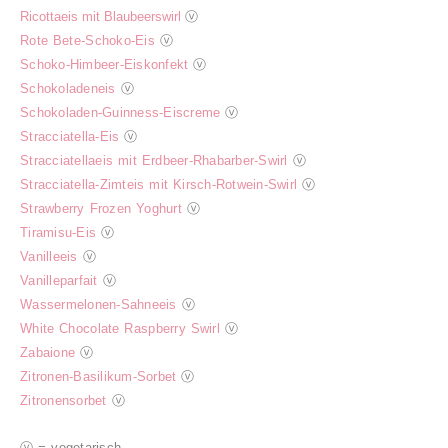
Ricottaeis mit Blaubeerswirl
ⓥ
Rote Bete-Schoko-Eis
ⓥ
Schoko-Himbeer-Eiskonfekt
ⓥ
Schokoladeneis
ⓥ
Schokoladen-Guinness-Eiscreme
ⓥ
Stracciatella-Eis
ⓥ
Stracciatellaeis mit Erdbeer-Rhabarber-Swirl
ⓥ
Stracciatella-Zimteis mit Kirsch-Rotwein-Swirl
ⓥ
Strawberry Frozen Yoghurt
ⓥ
Tiramisu-Eis
ⓥ
Vanilleeis
ⓥ
Vanilleparfait
ⓥ
Wassermelonen-Sahneeis
ⓥ
White Chocolate Raspberry Swirl
ⓥ
Zabaione
ⓥ
Zitronen-Basilikum-Sorbet
ⓥ
Zitronensorbet
ⓥ
ⓥ = vegetarisch