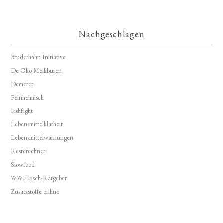
Nachgeschlagen
Bruderhahn Initiative
De Öko Melkburen
Demeter
Feinheimisch
Fishfight
Lebensmittelklarheit
Lebensmittelwarnungen
Resterechner
Slowfood
WWF Fisch-Ratgeber
Zusatzstoffe online