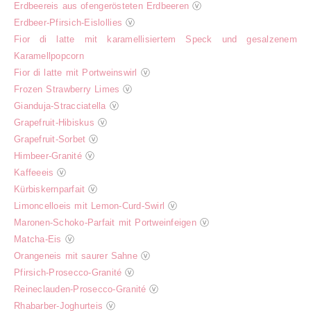
Erdbeereis aus ofengerösteten Erdbeeren
ⓥ
Erdbeer-Pfirsich-Eislollies
ⓥ
Fior di latte mit karamellisiertem Speck und gesalzenem
Karamellpopcorn
Fior di latte mit Portweinswirl
ⓥ
Frozen Strawberry Limes
ⓥ
Gianduja-Stracciatella
ⓥ
Grapefruit-Hibiskus
ⓥ
Grapefruit-Sorbet
ⓥ
Himbeer-Granité
ⓥ
Kaffeeeis
ⓥ
Kürbiskernparfait
ⓥ
Limoncelloeis mit Lemon-Curd-Swirl
ⓥ
Maronen-Schoko-Parfait mit Portweinfeigen
ⓥ
Matcha-Eis
ⓥ
Orangeneis mit saurer Sahne
ⓥ
Pfirsich-Prosecco-Granité
ⓥ
Reineclauden-Prosecco-Granité
ⓥ
Rhabarber-Joghurteis
ⓥ