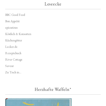
Leseecke
BBC Good Food
Bon Appétit
epicurious
Köstlich & Konsorten
Küchengötter
Lecker.de
Rezeptebuch
River Cottage
Saveur
Zu Tisch in...
Herzhafte Waffeln*