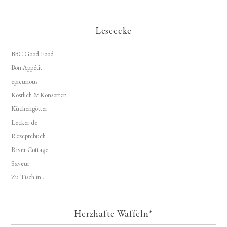
Leseecke
BBC Good Food
Bon Appétit
epicurious
Köstlich & Konsorten
Küchengötter
Lecker.de
Rezeptebuch
River Cottage
Saveur
Zu Tisch in...
Herzhafte Waffeln*