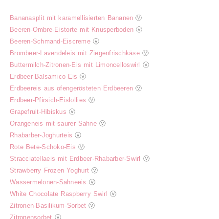
Bananasplit mit karamellisierten Bananen
ⓥ
Beeren-Ombre-Eistorte mit Knusperboden
ⓥ
Beeren-Schmand-Eiscreme
ⓥ
Brombeer-Lavendeleis mit Ziegenfrischkäse
ⓥ
Buttermilch-Zitronen-Eis mit Limoncelloswirl
ⓥ
Erdbeer-Balsamico-Eis
ⓥ
Erdbeereis aus ofengerösteten Erdbeeren
ⓥ
Erdbeer-Pfirsich-Eislollies
ⓥ
Grapefruit-Hibiskus
ⓥ
Orangeneis mit saurer Sahne
ⓥ
Rhabarber-Joghurteis
ⓥ
Rote Bete-Schoko-Eis
ⓥ
Stracciatellaeis mit Erdbeer-Rhabarber-Swirl
ⓥ
Strawberry Frozen Yoghurt
ⓥ
Wassermelonen-Sahneeis
ⓥ
White Chocolate Raspberry Swirl
ⓥ
Zitronen-Basilikum-Sorbet
ⓥ
Zitronensorbet
ⓥ