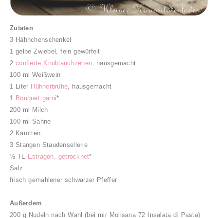
Zutaten
3 Hähnchenschenkel
1 gelbe Zwiebel, fein gewürfelt
2
confierte Knoblauchzehen
, hausgemacht
100 ml Weißwein
1 Liter
Hühnerbrühe
, hausgemacht
1
Bouquet garni
*
200 ml Milch
100 ml Sahne
2 Karotten
3 Stangen Staudensellerie
½ TL
Estragon, getrocknet
*
Salz
frisch gemahlener schwarzer Pfeffer
Außerdem
200 g Nudeln nach Wahl (bei mir Molisana 72 Insalata di Pasta)