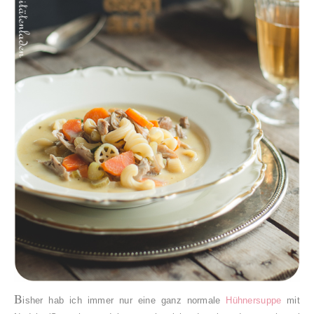
B
isher hab ich immer nur eine ganz normale
Hühnersuppe
mit