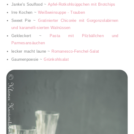
Janke's Soulfood ~
Apfel-Rotkohlsüppchen mit Brotchips
Irre Kochen ~
Weißweinsuppe - Trauben
Sweet Pie ~
Gratinierter Chicorèe mit Gorgonzolabirnen
und karamelli-sierten Walnüssen
Gekleckert ~
Pasta mit Pilzbällchen und
Parmesansäuchen
lecker macht laune ~
Romanesco-Fenchel-Salat
Gaumenpoesie ~
Grünkohlsalat