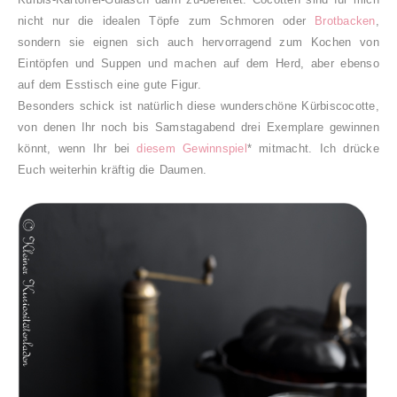
nicht nur die idealen Töpfe zum Schmoren oder
Brotbacken
,
sondern sie eignen sich auch hervorragend zum Kochen von
Eintöpfen und Suppen und machen auf dem Herd, aber ebenso
auf dem Esstisch eine gute Figur.
Besonders schick ist natürlich diese wunderschöne Kürbiscocotte,
von denen Ihr noch bis Samstagabend drei Exemplare gewinnen
könnt, wenn Ihr bei
diesem Gewinnspiel
* mitmacht. Ich drücke
Euch weiterhin kräftig die Daumen.