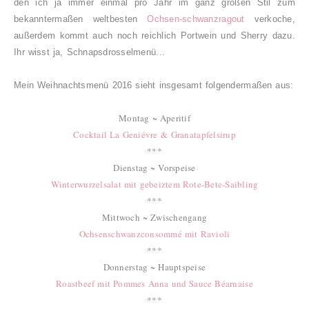
den ich ja immer einmal pro Jahr im ganz großen Stil zum
bekanntermaßen weltbesten
Ochsen-schwanzragout
verkoche,
außerdem kommt auch noch reichlich Portwein und Sherry dazu.
Ihr wisst ja, Schnapsdrosselmenü...
Mein Weihnachtsmenü 2016 sieht insgesamt folgendermaßen aus:
Montag ~ Aperitif
Cocktail La Geniévre & Granatapfelsirup
***
Dienstag ~ Vorspeise
Winterwurzelsalat mit gebeiztem Rote-Bete-Saibling
***
Mittwoch ~ Zwischengang
Ochsenschwanzconsommé mit Ravioli
***
Donnerstag ~ Hauptspeise
Roastbeef mit Pommes Anna und Sauce Béarnaise
***