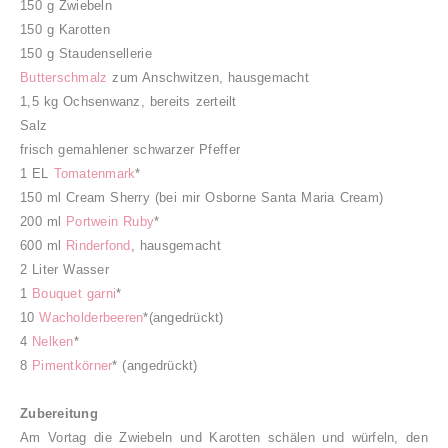
150 g Zwiebeln
150 g Karotten
150 g Staudensellerie
Butterschmalz
zum Anschwitzen, hausgemacht
1,5 kg Ochsenwanz, bereits zerteilt
Salz
frisch gemahlener schwarzer Pfeffer
1 EL
Tomatenmark
*
150 ml Cream Sherry (bei mir Osborne Santa Maria Cream)
200 ml
Portwein Ruby
*
600 ml
Rinderfond
, hausgemacht
2 Liter Wasser
1
Bouquet garni
*
10
Wacholderbeeren
*(angedrückt)
4
Nelken
*
8
Pimentkörner
* (angedrückt)
Zubereitung
Am Vortag die Zwiebeln und Karotten schälen und würfeln, den