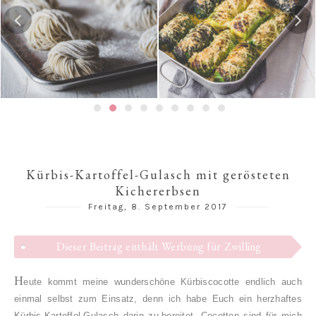
Gedämpfte Jiaozi mit
Risotto-Wirsing-Rouladen
Schweinefleischfüllung | 餃
子 / 饺子
Kürbis-Kartoffel-Gulasch mit gerösteten
Kichererbsen
Freitag, 8. September 2017
Dieser Beitrag enthält Werbung für Zwilling
H
eute kommt meine wunderschöne Kürbiscocotte endlich auch
einmal selbst zum Einsatz, denn ich habe Euch ein herzhaftes
Kürbis-Kartoffel-Gulasch darin zu-bereitet. Cocotten sind für mich