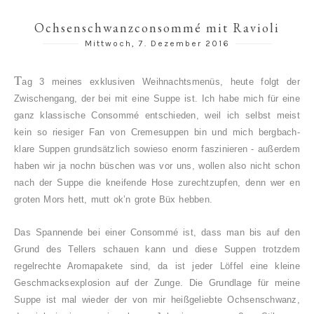
Ochsenschwanzconsommé mit Ravioli
Mittwoch, 7. Dezember 2016
T
ag 3 meines exklusiven Weihnachtsmenüs, heute folgt der
Zwischengang, der bei mit eine Suppe ist.
Ich habe mich
für eine
ganz klassische Consommé entschieden, weil ich selbst meist
kein so riesiger Fan von Cremesuppen bin und mich bergbach-
klare Suppen grundsätzlich sowieso enorm faszinieren - außerdem
haben wir ja nochn büschen was vor uns, wollen also nicht schon
nach der Suppe die kneifende Hose zurechtzupfen, denn wer en
groten Mors hett, mutt ok’n grote Büx hebben.
Das Spannende bei einer Consommé ist, dass man bis auf den
Grund des Tellers schauen kann und diese Suppen trotzdem
regelrechte Aromapakete sind, da ist jeder Löffel eine kleine
Geschmacksexplosion auf der Zunge.
D
ie Grundlage für meine
Suppe ist mal wieder der von mir heißgeliebte Ochsenschwanz,