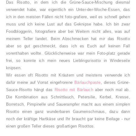
Das Risotto, in dem ich die Grüne-Sauce-Mischung diesmal
verwendet habe, war eigentlich ein Unter-der-Woche-Essen, das
ich in den meisten Fällen nicht foto-grafiere, weil es schnell gehen
muss und ich keine Lust auf das Geknipse habe. Ich bin zwar
Foodbloggerin, fotografiere aber bei Weitem nicht alles, was auf
meinem Teller landet.
Beim Abschmecken hat mir das Risotto
aber so gut geschmeckt, dass ich es Euch auf keinen Fall
vorenthalten wollte. Glücklicherweise war mein Foto-platz gerade
frei, so konnte ich mein neues Lieblingsrisotto in Windeseile
knipsen.
Wir essen oft Risotto mit Kräutern und meistens verwende ich
dafür meine auf Vorrat eingefrorene
Bärlauchpaste
, dieses Grüne-
Sauce-Risotto hängt das
Risotto mit Bärlauch
aber noch mal ab.
Die Kombination aus Schnittlauch, Petersilie, Kerbel, Kresse,
Borretsch, Pimpinelle und Sauerampfer macht aus einem simplen
Risotto einen ganz wunderbaren Gaumenschmaus, dazu dann
noch der kräftige Hartkäse und Ihr braucht gar keine Beilage - nur
einen großen Teller dieses großartigen Risottos.