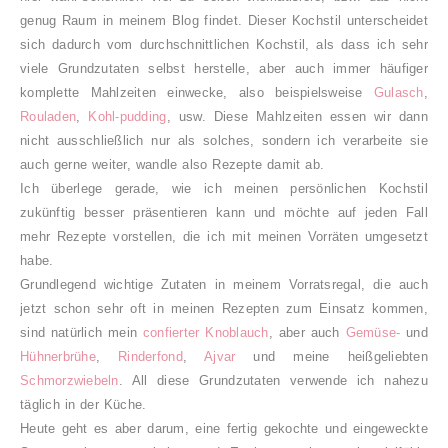
genug Raum in meinem Blog findet. Dieser Kochstil unterscheidet
sich dadurch vom durchschnittlichen Kochstil, als dass ich sehr
viele Grundzutaten selbst herstelle, aber auch immer häufiger
komplette Mahlzeiten einwecke, also beispielsweise
Gulasch
,
Rouladen
,
Kohl-pudding
, usw. Diese Mahlzeiten essen wir dann
nicht ausschließlich nur als solches, sondern ich verarbeite sie
auch gerne weiter, wandle also Rezepte damit ab.
Ich überlege gerade, wie ich meinen persönlichen Kochstil
zukünftig besser präsentieren kann und möchte auf jeden Fall
mehr Rezepte vorstellen, die ich mit meinen Vorräten umgesetzt
habe.
Grundlegend wichtige Zutaten in meinem Vorratsregal, die auch
jetzt schon sehr oft in meinen Rezepten zum Einsatz kommen,
sind natürlich mein
confierter Knoblauch
, aber auch
Gemüse-
und
Hühnerbrühe
,
Rinderfond
,
Ajvar
und meine heißgeliebten
Schmorzwiebeln
. All diese Grundzutaten verwende ich nahezu
täglich in der Küche.
Heute geht es aber darum, eine fertig gekochte und eingeweckte