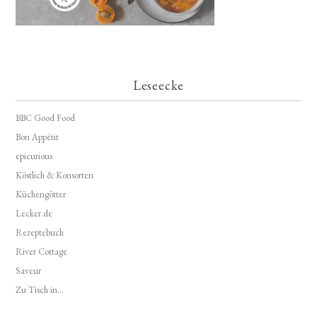
Leseecke
BBC Good Food
Bon Appétit
epicurious
Köstlich & Konsorten
Küchengötter
Lecker.de
Rezeptebuch
River Cottage
Saveur
Zu Tisch in...