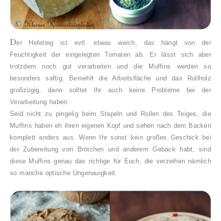
D
er Hefeteig ist
evtl. etwas weich, das hängt von de
r
Feuchtigkeit der eingelegten Tomaten ab
. E
r lässt sich aber
tr
otzdem noch gut verarbeiten
und die Muffins werden so
besonders saftig.
B
emehlt die Arbeitsfläche und das Rollholz
großzügig
, dann sollte
t Ihr auch keine
Probleme
bei
der
Verarbeitung
haben.
Sei
d nicht zu pingelig
b
ei
m Stapeln und Rollen des Teiges, die
Mu
ffins
haben eh ihren eigenen Kopf un
d sehen nach dem Backen
komplett anders aus. Wenn Ihr sonst kein großes Geschick
bei
der Zuberei
tung von Brötchen und anderem Gebäck hab
t, sind
diese Mu
ffins genau
das rich
tige für Euch, die verzeihen nämlich
so ma
nche op
tische Ungenauigkeit
.