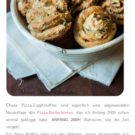
D
iese Pizza-Zuppfmuffins sind eigentlich eine abgewandelte
Neuauflage des
Pizza-Bollerbrotes
, das ich Anfang 2009 schon
einmal gebloggt habe.
ANFANG 2009!
Wahnsinn, wie die Zeit
vergeht...
Für diese Muffins habe ich den Hefeteig etwas abgewandelt (ich