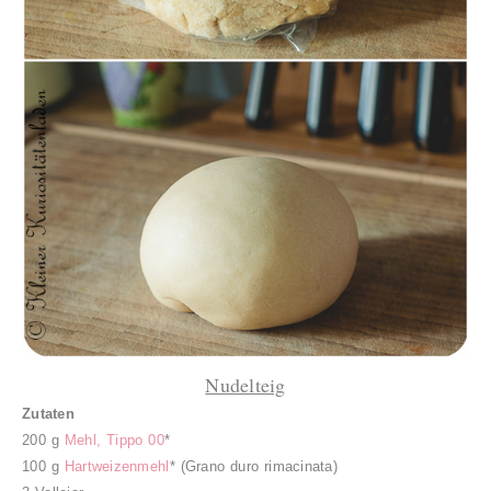
Nudelteig
Zutaten
200 g
Mehl, Tippo 00
*
100 g
Hartweizenmehl
* (Grano duro rimacinata)