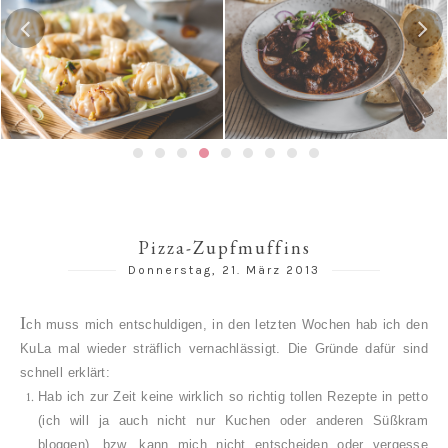
Gedämpfte Jiaozi mit
Schweinefleischfüllung | 餃
Texanisches Chili con Carne
子 / 饺子
Pizza-Zupfmuffins
Donnerstag, 21. März 2013
I
ch muss mich entschuldigen, in den letzten Wochen hab ich den
KuLa mal wieder sträflich vernachlässigt. Die Gründe dafür sind
schnell erklärt:
Hab ich zur Zeit keine wirklich so richtig tollen Rezepte in petto
(ich will ja auch nicht nur Kuchen oder anderen Süßkram
bloggen), bzw. kann mich nicht entscheiden oder vergesse