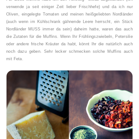
verwende ja seit einiger Zeit lieber Frischhefe) und d
a ich nur
Oli
ve
n,
eingelegte Tomaten und meinen he
ißgeliebten Nordländer
(
auch
wenn
im
Kühlschrank
gähnende Leere herrscht, ein Stück
Nordländer MUSS immer da sein)
daheim hatte,
waren das auch
die Zutaten für die Muffins. Wenn Ihr Frühlingszwiebeln, Petersilie
oder andere frische Kräuter da habt,
könnt Ihr die natürlich auch
noch dazu geben
. Sehr lecker schmecken solche Muffins auch
mit Feta.