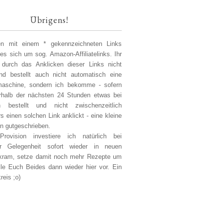
Übrigens!
len mit einem * gekennzeichneten Links
 es sich um sog. Amazon-Affiliatelinks. Ihr
 durch das Anklicken dieser Links nicht
d bestellt auch nicht automatisch eine
aschine, sondern ich bekomme - sofern
erhalb der nächsten 24 Stunden etwas bei
 bestellt und nicht zwischenzeitlich
s einen solchen Link anklickt - eine kleine
on gutgeschrieben.
Provision investiere ich natürlich bei
er Gelegenheit sofort wieder in neuen
kram, setze damit noch mehr Rezepte um
lle Euch Beides dann wieder hier vor. Ein
reis ;o)