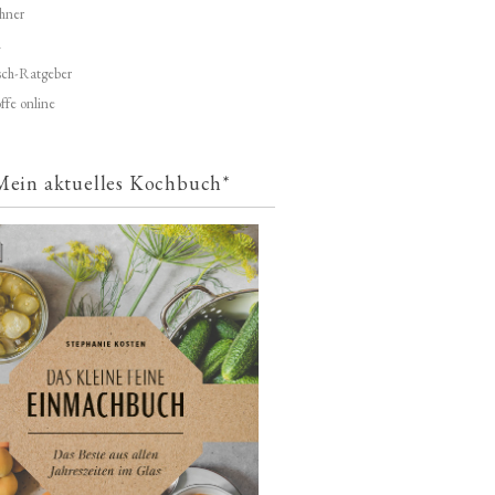
hner
d
ch-Ratgeber
ffe online
Mein aktuelles Kochbuch*