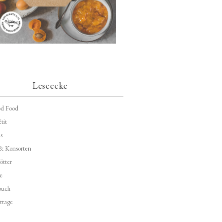
Leseecke
d Food
tit
s
 & Konsorten
ötter
e
buch
ttage