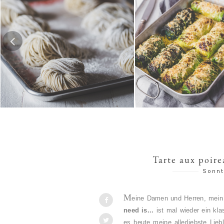
 Ramen-Nudeln
Risotto-Wirsing-Rouladen
Schw
Tarte aux poire
Sonnt
M
eine Damen und Herren, mein
need is...
ist mal wieder ein kl
es heute meine allerliebste Lieb