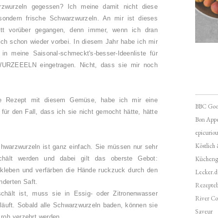
rzwurzeln gegessen? Ich meine damit nicht diese
ondern frische Schwarzwurzeln. An mir ist dieses
tt vorüber gegangen, denn immer, wenn ich dran
uch schon wieder vorbei.
In diesem Jahr habe ich mir
n meine Saisonal-schmeckt's-besser-Ideenliste für
URZEEELN
eingetragen. Nicht, dass sie mir noch
te Rezept mit diesem Gemüse, habe ich mir eine
BBC Goo
für den Fall, dass ich sie nicht gemocht hätte, hätte
Bon Appé
epicuriou
Köstlich
chwarzwurzeln ist ganz einfach. Sie müssen nur sehr
chält werden und dabei gilt das oberste Gebot:
Kücheng
kleben und verfärben die Hände ruckzuck durch den
Lecker.d
nderten Saft.
Rezepte
chält ist, muss sie in Essig- oder Zitronenwasser
River Co
nläuft. Sobald alle Schwarzwurzeln baden, können sie
Saveur
 roh verzehrt werden.