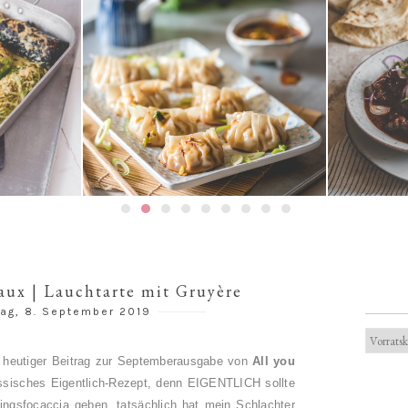
Gedämpfte Jiaozi mit
einefleischfüllung | 餃子 / 饺
Texanisches Chili con Car
子
aux | Lauchtarte mit Gruyère
ag, 8. September 2019
 heutiger Beitrag zur Septemberausgabe von
All you
assisches Eigentlich-Rezept, denn EIGENTLICH sollte
lingsfocaccia geben, tatsächlich hat mein Schlachter