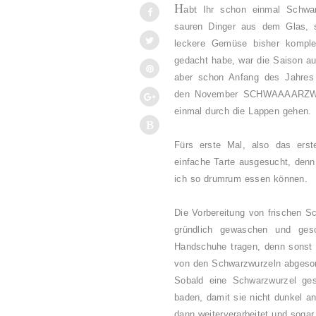
H
abt Ihr schon einmal Schwa
sauren Dinger aus dem Glas, s
leckere Gemüse bisher komple
gedacht habe, war die Saison a
aber schon Anfang des Jahres i
den November
SCHWAAAARZW
einmal durch die Lappen gehen.
Fürs erste Mal, also das ers
einfache Tarte ausgesucht, denn 
ich so drumrum essen können.
Die Vorbereitung von frischen S
gründlich gewaschen und ges
Handschuhe tragen, denn sonst 
von den Schwarzwurzeln abgeso
Sobald eine Schwarzwurzel ges
baden, damit sie nicht dunkel a
dann weiterverarbeitet und sogar