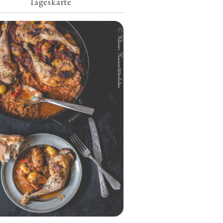
Tageskarte
Geschmorte Hähnchenschenkel auf
Paprikakraut und kleinen Kartoffeln