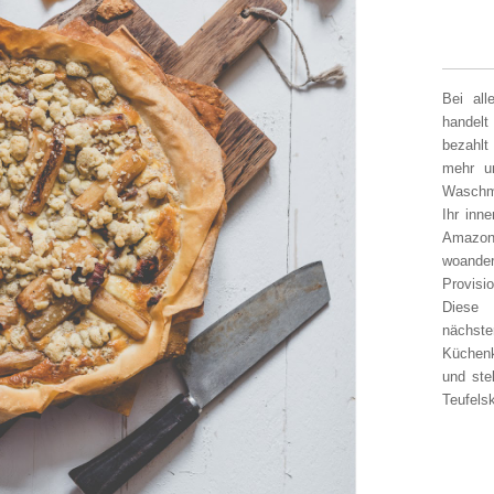
Bei al
handelt
bezahlt
mehr un
Waschm
Ihr inn
Amazon
woander
Provisi
Diese 
nächst
Küchen
und ste
Teufelsk