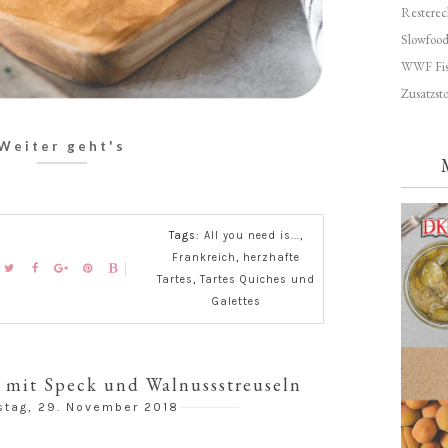
Resterec
Slowfoo
WWF Fis
Zusatzsto
Weiter geht's
Tags:
All you need is...
,
Frankreich
,
herzhafte
Tartes
,
Tartes Quiches und
Galettes
 mit Speck und Walnussstreuseln
stag, 29. November 2018