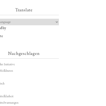
Translate
d by
te
Nachgeschlagen
hn Initiative
Melkburen
isch
telklarheit
ittelwarnungen