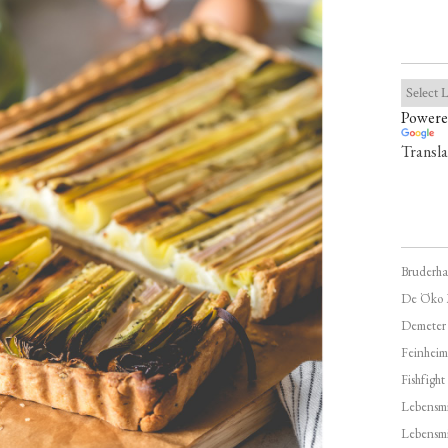
Powere
Transla
Bruderha
De Öko 
Demeter
Feinheim
Fishfight
Lebensmit
Lebensm