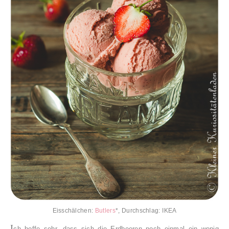
Eisschälchen:
Butlers
*, Durchschlag: IKEA
I
ch hoffe sehr, dass sich die Erdbeeren noch einmal ein wenig