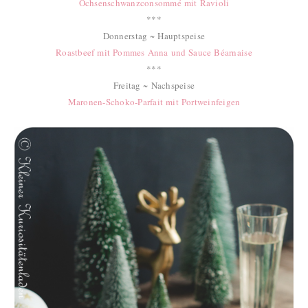
Ochsenschwanzconsommé mit Ravioli
***
Donnerstag ~ Hauptspeise
Roastbeef mit Pommes Anna und Sauce Béarnaise
***
Freitag ~ Nachspeise
Maronen-Schoko-Parfait mit Portweinfeigen