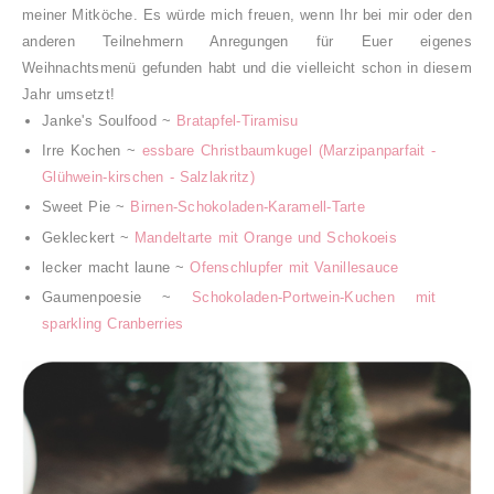
meiner Mitköche. Es würde mich freuen, wenn Ihr bei mir oder den
anderen Teilnehmern Anregungen für Euer eigenes
Weihnachtsmenü gefunden habt und die vielleicht schon in diesem
Jahr umsetzt!
Janke's Soulfood ~
Bratapfel-Tiramisu
Irre Kochen ~
essbare Christbaumkugel (Marzipanparfait -
Glühwein-kirschen - Salzlakritz)
Sweet Pie ~
Birnen-Schokoladen-Karamell-Tarte
Gekleckert ~
Mandeltarte mit Orange und Schokoeis
lecker macht laune ~
Ofenschlupfer mit Vanillesauce
Gaumenpoesie ~
Schokoladen-Portwein-Kuchen mit
sparkling Cranberries