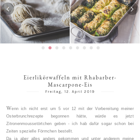
Gedämpfte Jiaozi mit
Risotto-Wirsing-Rouladen
Schweinefleischfüllung | 餃
子 / 饺子
Eierlikörwaffeln mit Rhabarber-
Mascarpone-Eis
Freitag, 12. April 2019
W
enn ich nicht erst um 5 vor 12 mit der Vorbereitung meiner
Osterbrunchrezepte begonnen hätte, würde es jetzt
Zitronenmoussetörtchen geben - ich hab dafür sogar schon bei
Zeiten spezielle Förmchen bestellt.
Da ja aber alles anders gekommen und unter anderem meine