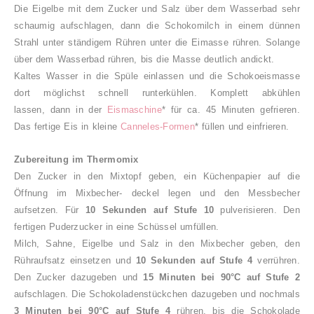
Die Eigelbe mit dem Zucker und Salz über dem Wasserbad sehr
schaumig aufschlagen, dann d
ie Schokomilch in einem dünnen
Strahl unter ständigem Rühren unter die Eimasse rühren. Solange
über dem Wasserbad rühren, bis die Masse deutlich andickt.
Kaltes Wasser in die Spüle einlassen und die Schokoeismasse
dort möglichst schnell runterkühlen. Komplett abkühlen
lassen,
dann in der
Eismaschine
* für ca. 45 Minuten gefrieren.
Das fertige Eis i
n kleine
Canneles-Formen
* füllen und einfrieren.
Zubereitung im Thermomix
Den Zucker in den Mixtopf geben, ein Küchenpapier auf die
Öffnung im Mixbecher- deckel legen und den Messbecher
aufsetzen. Für
10 Sekunden auf Stufe 10
pulverisieren. Den
fertigen Puderzucker in eine Schüssel umfüllen.
Milch, Sahne, Eigelbe und Salz in den Mixbecher geben, den
Rühraufsatz einsetzen und
10 Sekunden auf Stufe 4
verrühren.
Den Zucker dazugeben und
15 Minuten bei 90°C auf Stufe 2
aufschlagen. Die Schokoladenstückchen dazugeben und nochmals
3 Minuten bei 90°C auf Stufe 4
rühren, bis die Schokolade